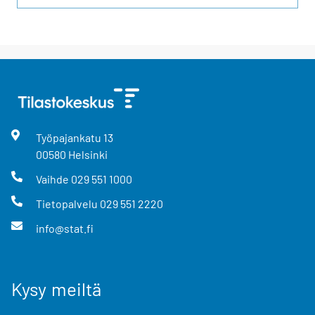
Työpajankatu
13
00580
Helsinki
Vaihde
029 551 1000
Tietopalvelu
029 551 2220
info@stat.fi
Kysy meiltä