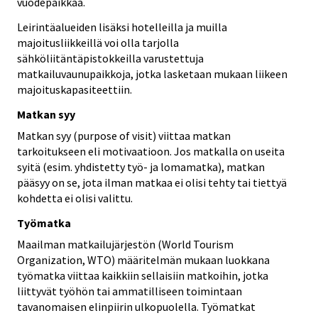
vuodepaikkaa.
Leirintäalueiden lisäksi hotelleilla ja muilla
majoitusliikkeillä voi olla tarjolla
sähköliitäntäpistokkeilla varustettuja
matkailuvaunupaikkoja, jotka lasketaan mukaan liikeen
majoituskapasiteettiin.
Matkan syy
Matkan syy (purpose of visit) viittaa matkan
tarkoitukseen eli motivaatioon. Jos matkalla on useita
syitä (esim. yhdistetty työ- ja lomamatka), matkan
pääsyy on se, jota ilman matkaa ei olisi tehty tai tiettyä
kohdetta ei olisi valittu.
Työmatka
Maailman matkailujärjestön (World Tourism
Organization, WTO) määritelmän mukaan luokkana
työmatka viittaa kaikkiin sellaisiin matkoihin, jotka
liittyvät työhön tai ammatilliseen toimintaan
tavanomaisen elinpiirin ulkopuolella. Työmatkat