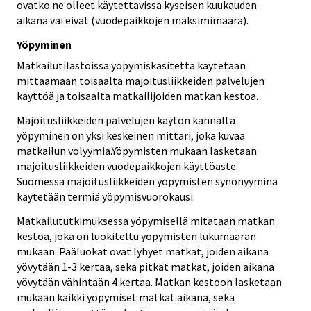
ovatko ne olleet käytettävissä kyseisen kuukauden
aikana vai eivät (vuodepaikkojen maksimimäärä).
Yöpyminen
Matkailutilastoissa yöpymiskäsitettä käytetään
mittaamaan toisaalta majoitusliikkeiden palvelujen
käyttöä ja toisaalta matkailijoiden matkan kestoa.
Majoitusliikkeiden palvelujen käytön kannalta
yöpyminen on yksi keskeinen mittari, joka kuvaa
matkailun volyymia.Yöpymisten mukaan lasketaan
majoitusliikkeiden vuodepaikkojen käyttöaste.
Suomessa majoitusliikkeiden yöpymisten synonyyminä
käytetään termiä yöpymisvuorokausi.
Matkailututkimuksessa yöpymisellä mitataan matkan
kestoa, joka on luokiteltu yöpymisten lukumäärän
mukaan. Pääluokat ovat lyhyet matkat, joiden aikana
yövytään 1-3 kertaa, sekä pitkät matkat, joiden aikana
yövytään vähintään 4 kertaa. Matkan kestoon lasketaan
mukaan kaikki yöpymiset matkat aikana, sekä