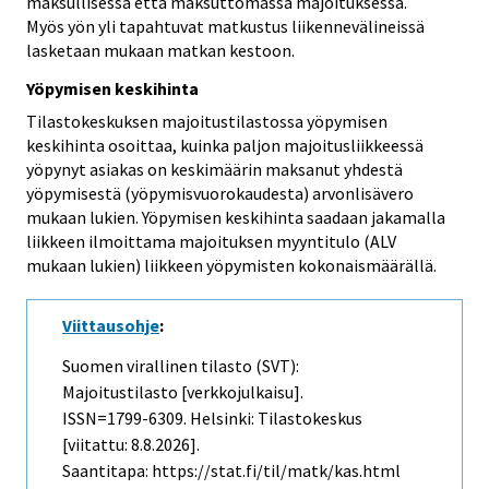
maksullisessa että maksuttomassa majoituksessa.
Myös yön yli tapahtuvat matkustus liikennevälineissä
lasketaan mukaan matkan kestoon.
Yöpymisen keskihinta
Tilastokeskuksen majoitustilastossa yöpymisen
keskihinta osoittaa, kuinka paljon majoitusliikkeessä
yöpynyt asiakas on keskimäärin maksanut yhdestä
yöpymisestä (yöpymisvuorokaudesta) arvonlisävero
mukaan lukien. Yöpymisen keskihinta saadaan jakamalla
liikkeen ilmoittama majoituksen myyntitulo (ALV
mukaan lukien) liikkeen yöpymisten kokonaismäärällä.
Viittausohje
:
Suomen virallinen tilasto (SVT):
Majoitustilasto [verkkojulkaisu].
ISSN=1799-6309. Helsinki: Tilastokeskus
[viitattu: 8.8.2026].
Saantitapa: https://stat.fi/til/matk/kas.html