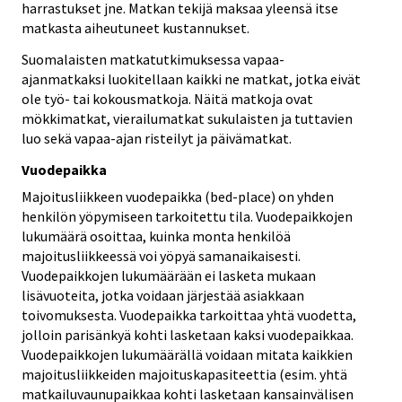
harrastukset jne. Matkan tekijä maksaa yleensä itse
matkasta aiheutuneet kustannukset.
Suomalaisten matkatutkimuksessa vapaa-
ajanmatkaksi luokitellaan kaikki ne matkat, jotka eivät
ole työ- tai kokousmatkoja. Näitä matkoja ovat
mökkimatkat, vierailumatkat sukulaisten ja tuttavien
luo sekä vapaa-ajan risteilyt ja päivämatkat.
Vuodepaikka
Majoitusliikkeen vuodepaikka (bed-place) on yhden
henkilön yöpymiseen tarkoitettu tila. Vuodepaikkojen
lukumäärä osoittaa, kuinka monta henkilöä
majoitusliikkeessä voi yöpyä samanaikaisesti.
Vuodepaikkojen lukumäärään ei lasketa mukaan
lisävuoteita, jotka voidaan järjestää asiakkaan
toivomuksesta. Vuodepaikka tarkoittaa yhtä vuodetta,
jolloin parisänkyä kohti lasketaan kaksi vuodepaikkaa.
Vuodepaikkojen lukumäärällä voidaan mitata kaikkien
majoitusliikkeiden majoituskapasiteettia (esim. yhtä
matkailuvaunupaikkaa kohti lasketaan kansainvälisen