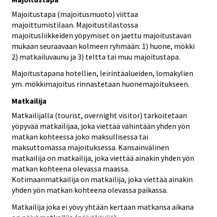
Majoitustapa (majoitusmuoto) viittaa
majoittumistilaan. Majoitustilastossa
majoitusliikkeiden yöpymiset on jaettu majoitustavan
mukaan seuraavaan kolmeen ryhmään: 1) huone, mökki
2) matkailuvaunu ja 3) teltta tai muu majoitustapa.
Majoitustapana hotellien, leirintäalueiden, lomakylien
ym. mökkimajoitus rinnastetaan huonemajoitukseen.
Matkailija
Matkailijalla (tourist, overnight visitor) tarkoitetaan
yöpyvää matkailijaa, joka viettää vähintään yhden yön
matkan kohteessa joko maksullisessa tai
maksuttomassa majoituksessa. Kansainvälinen
matkailija on matkailija, joka viettää ainakin yhden yön
matkan kohteena olevassa maassa.
Kotimaanmatkailija on matkailija, joka viettää ainakin
yhden yön matkan kohteena olevassa paikassa.
Matkailija joka ei yövy yhtään kertaan matkansa aikana