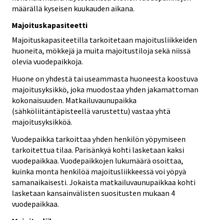
määrällä kyseisen kuukauden aikana.
Majoituskapasiteetti
Majoituskapasiteetilla tarkoitetaan majoitusliikkeiden
huoneita, mökkejä ja muita majoitustiloja sekä niissä
olevia vuodepaikkoja.
Huone on yhdestä tai useammasta huoneesta koostuva
majoitusyksikkö, joka muodostaa yhden jakamattoman
kokonaisuuden. Matkailuvaunupaikka
(sähköliitäntäpisteellä varustettu) vastaa yhtä
majoitusyksikköä.
Vuodepaikka tarkoittaa yhden henkilön yöpymiseen
tarkoitettua tilaa. Parisänkyä kohti lasketaan kaksi
vuodepaikkaa. Vuodepaikkojen lukumäärä osoittaa,
kuinka monta henkilöä majoitusliikkeessä voi yöpyä
samanaikaisesti. Jokaista matkailuvaunupaikkaa kohti
lasketaan kansainvälisten suositusten mukaan 4
vuodepaikkaa.