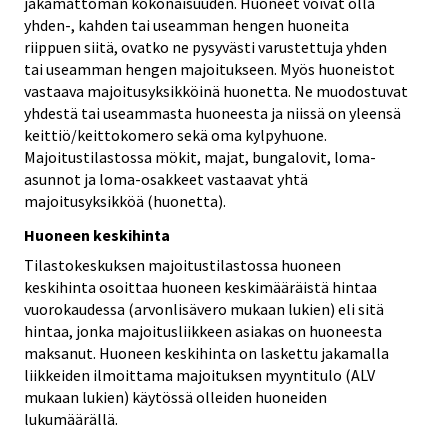
jakamattoman kokonaisuuden. Huoneet voivat olla
yhden-, kahden tai useamman hengen huoneita
riippuen siitä, ovatko ne pysyvästi varustettuja yhden
tai useamman hengen majoitukseen. Myös huoneistot
vastaava majoitusyksikköinä huonetta. Ne muodostuvat
yhdestä tai useammasta huoneesta ja niissä on yleensä
keittiö/keittokomero sekä oma kylpyhuone.
Majoitustilastossa mökit, majat, bungalovit, loma-
asunnot ja loma-osakkeet vastaavat yhtä
majoitusyksikköä (huonetta).
Huoneen keskihinta
Tilastokeskuksen majoitustilastossa huoneen
keskihinta osoittaa huoneen keskimääräistä hintaa
vuorokaudessa (arvonlisävero mukaan lukien) eli sitä
hintaa, jonka majoitusliikkeen asiakas on huoneesta
maksanut. Huoneen keskihinta on laskettu jakamalla
liikkeiden ilmoittama majoituksen myyntitulo (ALV
mukaan lukien) käytössä olleiden huoneiden
lukumäärällä.