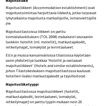
Majoitusliike
Majoitusliikkeet (Accommodation establishment) ovat
majoitustoimintaa harjoittavia liikkeitä, jotka tarjoavat
lyhytaikaista majoitusta matkailijoille, lomanviettäjille
jne.
Majoitustilastoissa liikkeet on jaettu
toimialaluokituksen (TOL 2008) mukaisesti seuraaviin
luokkiin: hotellit (ml. motellit), matkustajakodit,
retkeilymajat, lomakylät ja leirintäalueet.
EU:n ja muissa kansainvälisissä tilastoissa käytetään
usein yhdistettyä luokkaa 'Hotellit ja vastaavat
majoitusliikkeet' (Hotels and similar establishments),
johon Tilastokeskuksen majoitustilastossa kuuluvat
hotellien lisäksi matkustajakodit ja täysihoitolat.
Majoitusliiketyyppi
Majoitustilastossa majoitusliikkeet (hotellit,
matkustajakodit, leirintäalueet, lomakylät,
retkeilymajat) on jaettu tyypin mukaan noin 20