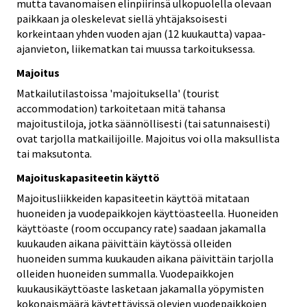
mutta tavanomaisen elinpiirinsä ulkopuolella olevaan
paikkaan ja oleskelevat siellä yhtäjaksoisesti
korkeintaan yhden vuoden ajan (12 kuukautta) vapaa-
ajanvieton, liikematkan tai muussa tarkoituksessa.
Majoitus
Matkailutilastoissa 'majoituksella' (tourist
accommodation) tarkoitetaan mitä tahansa
majoitustiloja, jotka säännöllisesti (tai satunnaisesti)
ovat tarjolla matkailijoille. Majoitus voi olla maksullista
tai maksutonta.
Majoituskapasiteetin käyttö
Majoitusliikkeiden kapasiteetin käyttöä mitataan
huoneiden ja vuodepaikkojen käyttöasteella. Huoneiden
käyttöaste (room occupancy rate) saadaan jakamalla
kuukauden aikana päivittäin käytössä olleiden
huoneiden summa kuukauden aikana päivittäin tarjolla
olleiden huoneiden summalla. Vuodepaikkojen
kuukausikäyttöaste lasketaan jakamalla yöpymisten
kokonaismäärä käytettävissä olevien vuodepaikkojen