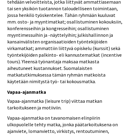
tehdään velvoitteista, jotka liittyvät ammattiasemaan
tai sen yksikön tuotannon taloudelliseen toimintaan,
jossa henkilö työskentelee. Tähän ryhmään kuuluvat
mm. osto- ja myyntimatkat; osallistuminen kokouksiin,
konferensseihin ja kongresseihin; osallistuminen
myyntimessuihin ja -näyttelyihin; julkishallinnon ja
kansainvälisten organisaatioiden työntekijöiden
virkamatkat; ammattiin liittyvä opiskelu (kurssit) sekä
työntekijöiden palkinto- eli kannustematkat (incentive
tours). Yleensä työnantaja maksaa matkasta
aiheutuneet kustannukset. Suomalaisten
matkatutkimuksessa tämän ryhmän matkoista
käytetään nimitystä työ- tai kokousmatka.
Vapaa-ajanmatka
Vapaa-ajanmatka (leisure trip) viittaa matkan
tarkoitukseen ja motiiviin.
Vapaa-ajanmatka on tavanomaisen elinpiirin
ulkopuolelle tehty matka, jonka päätarkoituksena on
ajanviete, lomanvietto, virkistys, rentoutuminen,