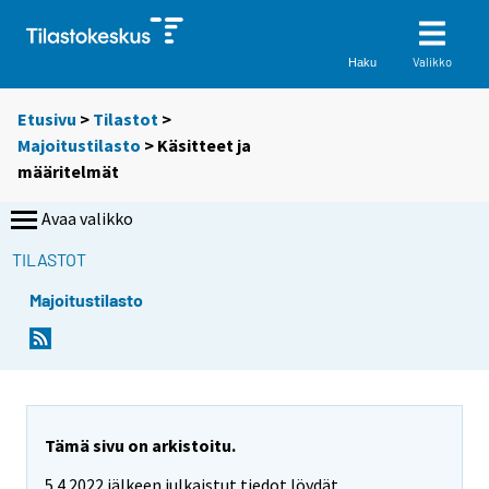
Valikko
Haku
Etusivu
>
Tilastot
>
Majoitustilasto
> Käsitteet ja
määritelmät
Avaa valikko
TILASTOT
Majoitustilasto
Tämä sivu on arkistoitu.
5.4.2022 jälkeen julkaistut tiedot löydät