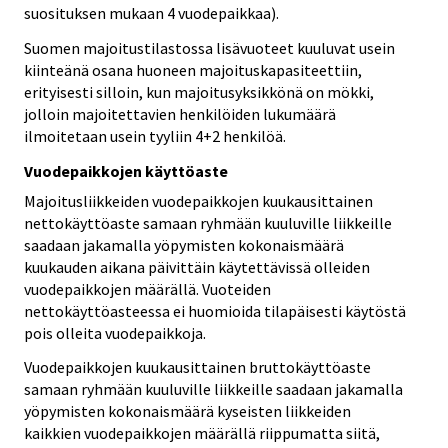
suosituksen mukaan 4 vuodepaikkaa).
Suomen majoitustilastossa lisävuoteet kuuluvat usein
kiinteänä osana huoneen majoituskapasiteettiin,
erityisesti silloin, kun majoitusyksikkönä on mökki,
jolloin majoitettavien henkilöiden lukumäärä
ilmoitetaan usein tyyliin 4+2 henkilöä.
Vuodepaikkojen käyttöaste
Majoitusliikkeiden vuodepaikkojen kuukausittainen
nettokäyttöaste samaan ryhmään kuuluville liikkeille
saadaan jakamalla yöpymisten kokonaismäärä
kuukauden aikana päivittäin käytettävissä olleiden
vuodepaikkojen määrällä. Vuoteiden
nettokäyttöasteessa ei huomioida tilapäisesti käytöstä
pois olleita vuodepaikkoja.
Vuodepaikkojen kuukausittainen bruttokäyttöaste
samaan ryhmään kuuluville liikkeille saadaan jakamalla
yöpymisten kokonaismäärä kyseisten liikkeiden
kaikkien vuodepaikkojen määrällä riippumatta siitä,