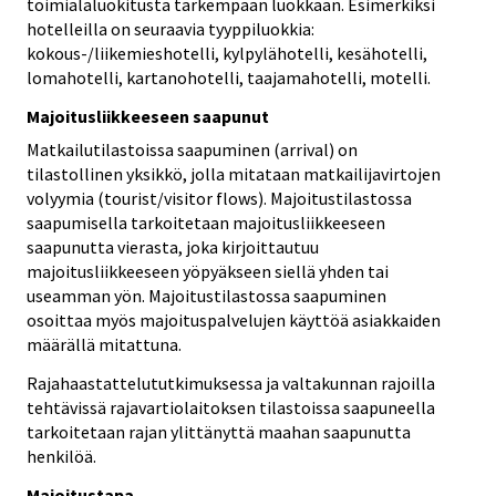
toimialaluokitusta tarkempaan luokkaan. Esimerkiksi
hotelleilla on seuraavia tyyppiluokkia:
kokous-/liikemieshotelli, kylpylähotelli, kesähotelli,
lomahotelli, kartanohotelli, taajamahotelli, motelli.
Majoitusliikkeeseen saapunut
Matkailutilastoissa saapuminen (arrival) on
tilastollinen yksikkö, jolla mitataan matkailijavirtojen
volyymia (tourist/visitor flows). Majoitustilastossa
saapumisella tarkoitetaan majoitusliikkeeseen
saapunutta vierasta, joka kirjoittautuu
majoitusliikkeeseen yöpyäkseen siellä yhden tai
useamman yön. Majoitustilastossa saapuminen
osoittaa myös majoituspalvelujen käyttöä asiakkaiden
määrällä mitattuna.
Rajahaastattelututkimuksessa ja valtakunnan rajoilla
tehtävissä rajavartiolaitoksen tilastoissa saapuneella
tarkoitetaan rajan ylittänyttä maahan saapunutta
henkilöä.
Majoitustapa