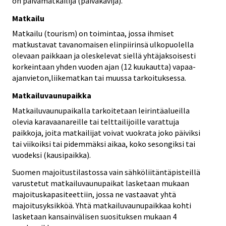
on päivämatkailija (päiväkävijä).
Matkailu
Matkailu (tourism) on toimintaa, jossa ihmiset
matkustavat tavanomaisen elinpiirinsä ulkopuolella
olevaan paikkaan ja oleskelevat siellä yhtäjaksoisesti
korkeintaan yhden vuoden ajan (12 kuukautta) vapaa-
ajanvieton,liikematkan tai muussa tarkoituksessa.
Matkailuvaunupaikka
Matkailuvaunupaikalla tarkoitetaan leirintäalueilla
olevia karavaanareille tai telttailijoille varattuja
paikkoja, joita matkailijat voivat vuokrata joko päiviksi
tai viikoiksi tai pidemmäksi aikaa, koko sesongiksi tai
vuodeksi (kausipaikka).
Suomen majoitustilastossa vain sähköliitäntäpisteillä
varustetut matkailuvaunupaikat lasketaan mukaan
majoituskapasiteettiin, jossa ne vastaavat yhtä
majoitusyksikköä. Yhtä matkailuvaunupaikkaa kohti
lasketaan kansainvälisen suosituksen mukaan 4