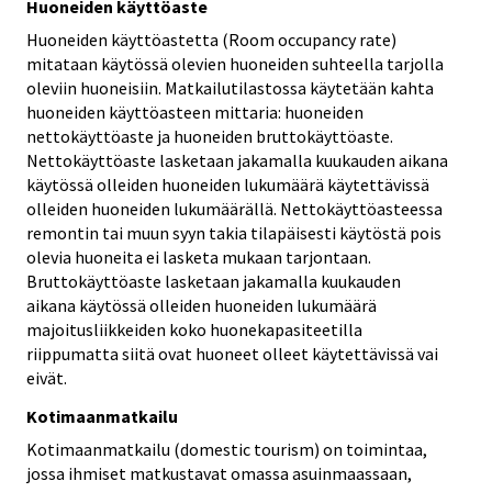
Huoneiden käyttöaste
Huoneiden käyttöastetta (Room occupancy rate)
mitataan käytössä olevien huoneiden suhteella tarjolla
oleviin huoneisiin. Matkailutilastossa käytetään kahta
huoneiden käyttöasteen mittaria: huoneiden
nettokäyttöaste ja huoneiden bruttokäyttöaste.
Nettokäyttöaste lasketaan jakamalla kuukauden aikana
käytössä olleiden huoneiden lukumäärä käytettävissä
olleiden huoneiden lukumäärällä. Nettokäyttöasteessa
remontin tai muun syyn takia tilapäisesti käytöstä pois
olevia huoneita ei lasketa mukaan tarjontaan.
Bruttokäyttöaste lasketaan jakamalla kuukauden
aikana käytössä olleiden huoneiden lukumäärä
majoitusliikkeiden koko huonekapasiteetilla
riippumatta siitä ovat huoneet olleet käytettävissä vai
eivät.
Kotimaanmatkailu
Kotimaanmatkailu (domestic tourism) on toimintaa,
jossa ihmiset matkustavat omassa asuinmaassaan,