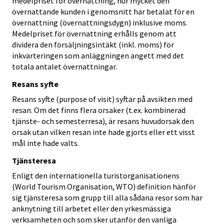
medelpriset för övernattning, hur mycket den
övernattande kunden i genomsnitt har betalat för en
övernattning (övernattningsdygn) inklusive moms.
Medelpriset för övernattning erhålls genom att
dividera den försäljningsintäkt (inkl. moms) för
inkvarteringen som anläggningen angett med det
totala antalet övernattningar.
Resans syfte
Resans syfte (purpose of visit) syftar på avsikten med
resan. Om det finns flera orsaker (t.ex. kombinerad
tjänste- och semesterresa), är resans huvudorsak den
orsak utan vilken resan inte hade gjorts eller ett visst
mål inte hade valts.
Tjänsteresa
Enligt den internationella turistorganisationens
(World Tourism Organisation, WTO) definition hänför
sig tjänsteresa som grupp till alla sådana resor som har
anknytning till arbetet eller den yrkesmässiga
verksamheten och som sker utanför den vanliga