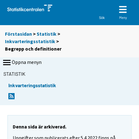
Meny
Sök
Förstasidan
>
Statistik
>
Inkvarteringsstatistik
>
Begrepp och definitioner
Öppna menyn
STATISTIK
Inkvarteringsstatistik
Denna sida är arkiverad.
Uppgifter som publicerats efter 5.4.2022 finns på