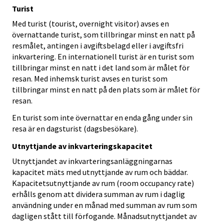
Turist
Med turist (tourist, overnight visitor) avses en
övernattande turist, som tillbringar minst en natt på
resmålet, antingen i avgiftsbelagd eller i avgiftsfri
inkvartering. En internationell turist är en turist som
tillbringar minst en natt i det land som är målet för
resan. Med inhemsk turist avses en turist som
tillbringar minst en natt på den plats som är målet för
resan.
En turist som inte övernattar en enda gång under sin
resa är en dagsturist (dagsbesökare).
Utnyttjande av inkvarteringskapacitet
Utnyttjandet av inkvarteringsanläggningarnas
kapacitet mäts med utnyttjande av rum och bäddar.
Kapacitetsutnyttjande av rum (room occupancy rate)
erhålls genom att dividera summan av rum i daglig
användning under en månad med summan av rum som
dagligen stått till förfogande. Månadsutnyttjandet av