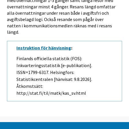
med övernattningar 1-3 gånger samt långa resor med
övernattningar minst 4 gånger. Resans längd omfattar
alla övernattningar under resan både i avgiftsfri och
avgiftsbelagd logi. Också resande som pågår över
natten i kommunikationsmedlen räknas med i resans
längd.
Instruktion för hänvisning
:
Finlands officiella statistik (FOS):
Inkvarteringsstatistik [e-publikation].
ISSN=1799-6317. Helsingfors:
Statistikcentralen [hänvisat: 9.8.2026].
Åtkomstsätt:
http://stat.fi/til/matk/kas_sv.html