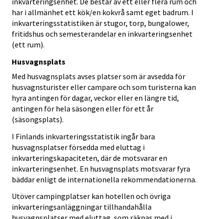
inkvarteringsenhet. De består av ett eller flera rum och
har i allmänhet ett kök/en kokvrå samt eget badrum. I
inkvarteringsstatistiken är stugor, torp, bungalower,
fritidshus och semesterandelar en inkvarteringsenhet
(ett rum).
Husvagnsplats
Med husvagnsplats avses platser som är avsedda för
husvagnsturister eller campare och som turisterna kan
hyra antingen för dagar, veckor eller en längre tid,
antingen för hela säsongen eller för ett år
(säsongsplats).
I Finlands inkvarteringsstatistik ingår bara
husvagnsplatser försedda med eluttag i
inkvarteringskapaciteten, där de motsvarar en
inkvarteringsenhet. En husvagnsplats motsvarar fyra
bäddar enligt de internationella rekommendationerna.
Utöver campingplatser kan hotellen och övriga
inkvarteringsanläggningar tillhandahålla
husvagnsplatser med eluttag, som räknas med i