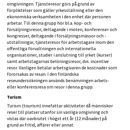
omgivningen. Tjänsteresor görs på grund av
förpliktelser som gäller yrkesställning eller den
ekonomiska verksamheten i den enhet där personen
arbetar. Till denna grupp hör bl.a. köp- och
försäljningsresor, deltagande i möten, konferenser och
kongresser, deltagande i försäljningsmässor och -
utställningar, tjänsteresor för arbetstagare inom den
offentliga förvaltningen och internationella
organisationer, studier i anslutning till yrket (kurser)
samt arbetstagarnas belöningsresor, dvs. incentive
resor. Vanligen betalar arbetsgivaren de kostnader som
förorsakas av resan. I den finländska
reseundersökningen används benämningen arbets-
eller konferensresa om resor i denna grupp.
Turism
Turism (tourism) innefattar aktiviteter då människor
reser till platser utanför sin vanliga omgivning och
vistas där oavbrutet i högst ett år (12 månader) på
grund av fritid, affärer eller annat.