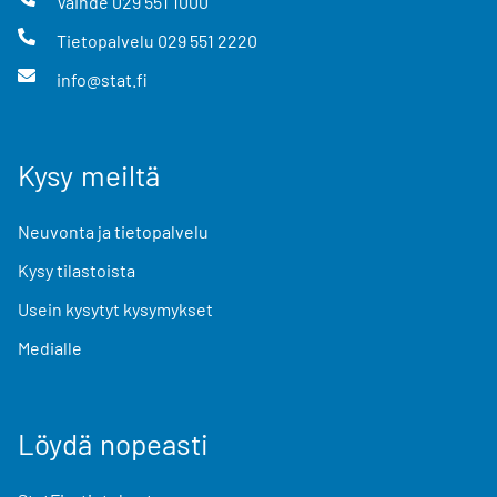
Vaihde
029 551 1000
Tietopalvelu
029 551 2220
info@stat.fi
Kysy meiltä
Neuvonta ja tietopalvelu
Kysy tilastoista
Usein kysytyt kysymykset
Medialle
Löydä nopeasti