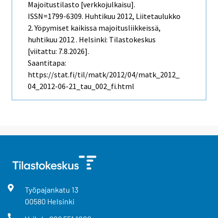
Majoitustilasto [verkkojulkaisu].
ISSN=1799-6309.
Huhtikuu
2012, Liitetaulukko
2. Yöpymiset kaikissa majoitusliikkeissä,
huhtikuu 2012 . Helsinki: Tilastokeskus
[viitattu: 7.8.2026].
Saantitapa:
https://stat.fi/til/matk/2012/04/matk_2012_
04_2012-06-21_tau_002_fi.html
Työpajankatu
13
00580
Helsinki