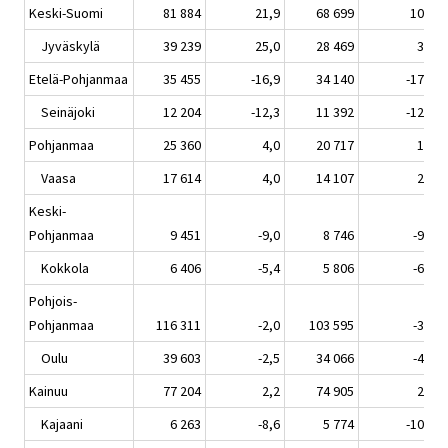
Keski-Suomi
81 884
21,9
68 699
10,6
Jyväskylä
39 239
25,0
28 469
3,8
Etelä-Pohjanmaa
35 455
-16,9
34 140
-17,7
Seinäjoki
12 204
-12,3
11 392
-12,7
Pohjanmaa
25 360
4,0
20 717
1,7
Vaasa
17 614
4,0
14 107
2,9
Keski-
Pohjanmaa
9 451
-9,0
8 746
-9,6
Kokkola
6 406
-5,4
5 806
-6,4
Pohjois-
Pohjanmaa
116 311
-2,0
103 595
-3,1
Oulu
39 603
-2,5
34 066
-4,4
Kainuu
77 204
2,2
74 905
2,0
Kajaani
6 263
-8,6
5 774
-10,6