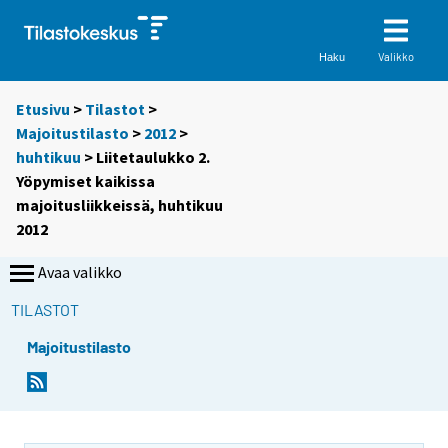
Valikko
Haku
Etusivu
>
Tilastot
>
Majoitustilasto
>
2012
>
huhtikuu
> Liitetaulukko 2.
Yöpymiset kaikissa
majoitusliikkeissä, huhtikuu
2012
Avaa valikko
TILASTOT
Majoitustilasto