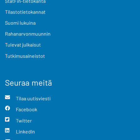
StatFin-tietokanta
Tilastotietokannat
Suomi lukuina
Rahanarvonmuunnin
Tulevat julkaisut
Tutkimusaineistot
Seuraa meitä
Tilaa uutisviesti
Facebook
Twitter
LinkedIn