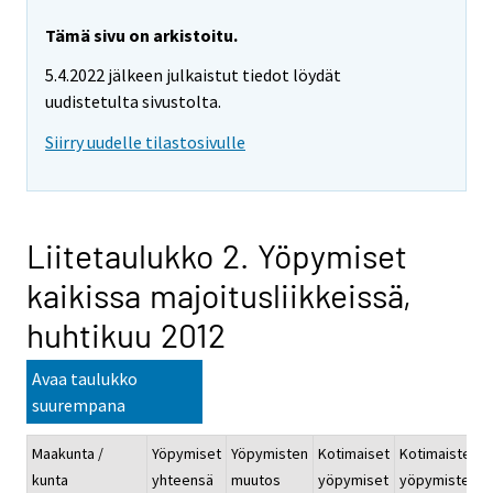
Tämä sivu on arkistoitu.
5.4.2022 jälkeen julkaistut tiedot löydät
uudistetulta sivustolta.
Siirry uudelle tilastosivulle
Liitetaulukko 2. Yöpymiset
kaikissa majoitusliikkeissä,
huhtikuu 2012
Avaa taulukko
suurempana
Maakunta /
Yöpymiset
Yöpymisten
Kotimaiset
Kotimaisten
kunta
yhteensä
muutos
yöpymiset
yöpymisten