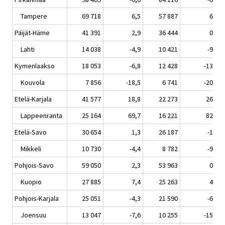
Tampere
69 718
6,5
57 887
6,2
Päijät-Häme
41 391
2,9
36 444
0,3
Lahti
14 038
-4,9
10 421
-9,1
Kymenlaakso
18 053
-6,8
12 428
-13,0
Kouvola
7 856
-18,5
6 741
-20,9
Etelä-Karjala
41 577
18,8
22 273
26,1
Lappeenranta
25 164
69,7
16 221
82,1
Etelä-Savo
30 654
1,3
26 187
-1,6
Mikkeli
10 730
-4,4
8 782
-9,0
Pohjois-Savo
59 050
2,3
53 963
0,3
Kuopio
27 885
7,4
25 263
4,5
Pohjois-Karjala
25 051
-4,3
21 590
-6,3
Joensuu
13 047
-7,6
10 255
-15,0