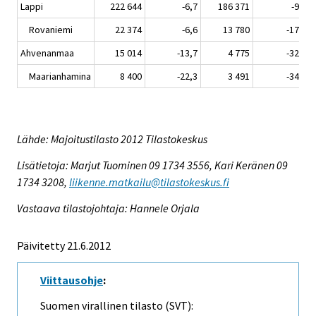
Lappi
222 644
-6,7
186 371
-9,8
Rovaniemi
22 374
-6,6
13 780
-17,1
Ahvenanmaa
15 014
-13,7
4 775
-32,2
Maarianhamina
8 400
-22,3
3 491
-34,9
Lähde: Majoitustilasto 2012 Tilastokeskus
Lisätietoja: Marjut Tuominen 09 1734 3556, Kari Keränen 09
1734 3208,
liikenne.matkailu@tilastokeskus.fi
Vastaava tilastojohtaja: Hannele Orjala
Päivitetty 21.6.2012
Viittausohje
:
Suomen virallinen tilasto (SVT):