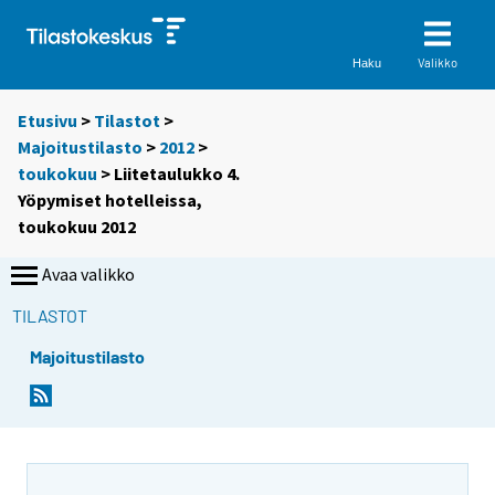
Valikko
Haku
Etusivu
>
Tilastot
>
Majoitustilasto
>
2012
>
toukokuu
> Liitetaulukko 4.
Yöpymiset hotelleissa,
toukokuu 2012
Avaa valikko
TILASTOT
Majoitustilasto