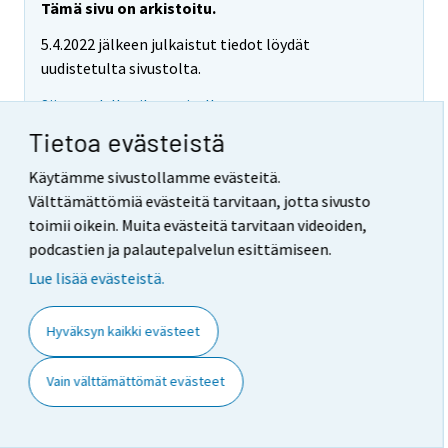
Tämä sivu on arkistoitu.
5.4.2022 jälkeen julkaistut tiedot löydät
uudistetulta sivustolta.
Siirry uudelle tilastosivulle
Tietoa evästeistä
Käytämme sivustollamme evästeitä.
Liitetaulukko 4. Yöpymiset
Välttämättömiä evästeitä tarvitaan, jotta sivusto
toimii oikein. Muita evästeitä tarvitaan videoiden,
hotelleissa, toukokuu 2012
podcastien ja palautepalvelun esittämiseen.
Lue lisää evästeistä.
Avaa taulukko
suurempana
Hyväksyn kaikki evästeet
Maakunta /
Yöpymiset
Yöpymisten
Kotimaiset
Kotimaisten
kunta
yhteensä
muutos
yöpymiset
yöpymisten
Vain välttämättömät evästeet
edellisestä
yhteensä
muutos
vuodesta,
edellisestä