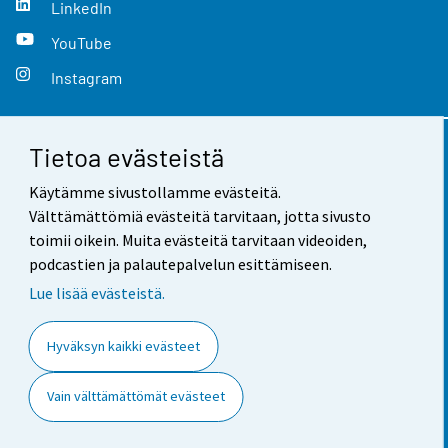
LinkedIn
YouTube
Instagram
Tietoa evästeistä
Yhteystiedot
Käytämme sivustollamme evästeitä.
Palaute
Välttämättömiä evästeitä tarvitaan, jotta sivusto
toimii oikein. Muita evästeitä tarvitaan videoiden,
Käyttöehdot
podcastien ja palautepalvelun esittämiseen.
Tietosuoja
Lue lisää evästeistä.
Saavutettavuus
Hyväksyn kaikki evästeet
Tietoa sivustosta
Vain välttämättömät evästeet
Evästeasetukset