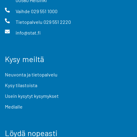
00580
Helsinki
Vaihde
029 551 1000
Tietopalvelu
029 551 2220
info@stat.fi
Kysy meiltä
Neuvonta ja tietopalvelu
Kysy tilastoista
Usein kysytyt kysymykset
Medialle
Löydä nopeasti