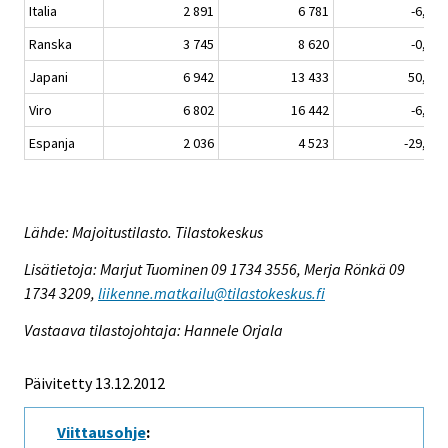
Italia
2 891
6 781
-6,2
Ranska
3 745
8 620
-0,0
Japani
6 942
13 433
50,9
Viro
6 802
16 442
-6,7
Espanja
2 036
4 523
-29,3
Lähde: Majoitustilasto. Tilastokeskus
Lisätietoja: Marjut Tuominen 09 1734 3556, Merja Rönkä 09
1734 3209,
liikenne.matkailu@tilastokeskus.fi
Vastaava tilastojohtaja: Hannele Orjala
Päivitetty 13.12.2012
Viittausohje
: