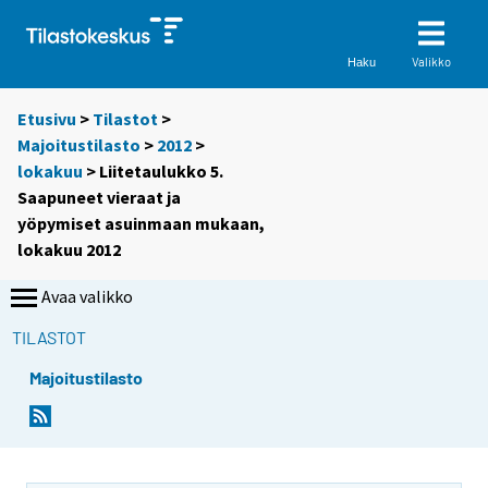
Valikko
Haku
Etusivu
>
Tilastot
>
Majoitustilasto
>
2012
>
lokakuu
> Liitetaulukko 5.
Saapuneet vieraat ja
yöpymiset asuinmaan mukaan,
lokakuu 2012
Avaa valikko
TILASTOT
Majoitustilasto