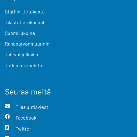
StatFin-tietokanta
Tilastotietokannat
Suomi lukuina
Rahanarvonmuunnin
Tulevat julkaisut
Tutkimusaineistot
Seuraa meitä
Tilaa uutisviesti
Facebook
Twitter