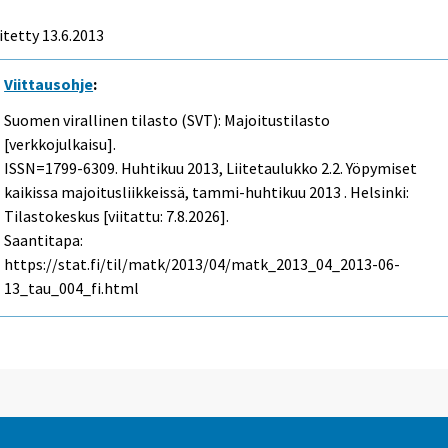
itetty 13.6.2013
Viittausohje
:
Suomen virallinen tilasto (SVT): Majoitustilasto
[verkkojulkaisu].
ISSN=1799-6309.
Huhtikuu
2013, Liitetaulukko 2.2. Yöpymiset
kaikissa majoitusliikkeissä, tammi-huhtikuu 2013 . Helsinki:
Tilastokeskus [viitattu: 7.8.2026].
Saantitapa:
https://stat.fi/til/matk/2013/04/matk_2013_04_2013-06-
13_tau_004_fi.html