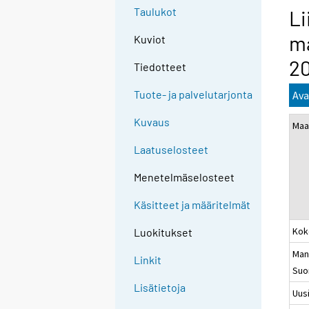
Taulukot
Li
ma
Kuviot
2
Tiedotteet
Tuote- ja palvelutarjonta
Ava
Kuvaus
Maa
Laatuselosteet
Menetelmäselosteet
Käsitteet ja määritelmät
Kok
Luokitukset
Man
Linkit
Suo
Lisätietoja
Uus