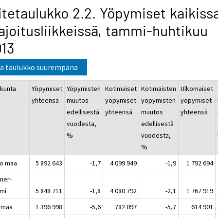
itetaulukko 2.2. Yöpymiset kaikiss
joitusliikkeissä, tammi-huhtikuu
013
a taulukko suurempana
kunta
Yöpymiset
Yöpymisten
Kotimaiset
Kotimaisten
Ulkomaiset
yhteensä
muutos
yöpymiset
yöpymisten
yöpymiset
edellisestä
yhteensä
muutos
yhteensä
vuodesta,
edellisestä
%
vuodesta,
%
o maa
5 892 643
-1,7
4 099 949
-1,9
1 792 694
ner-
mi
5 848 711
-1,8
4 080 792
-2,1
1 767 919
imaa
1 396 998
-5,6
782 097
-5,7
614 901