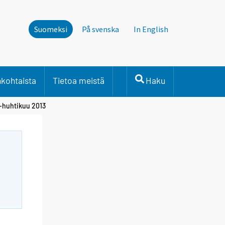
Suomeksi
På svenska
In English
nkohtaista
Tietoa meistä
Haku
i-huhtikuu 2013