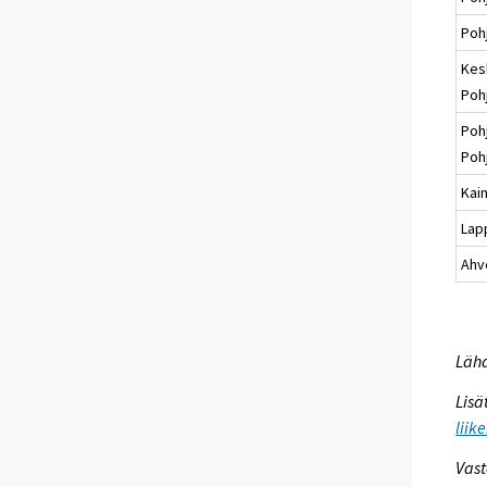
Poh
Kes
Poh
Poh
Poh
Kai
Lap
Ahv
Lähd
Lisä
liik
Vast