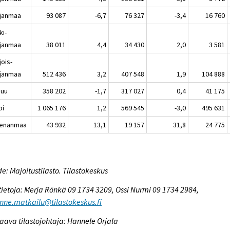
janmaa
93 087
-6,7
76 327
-3,4
16 760
ki-
janmaa
38 011
4,4
34 430
2,0
3 581
jois-
janmaa
512 436
3,2
407 548
1,9
104 888
nuu
358 202
-1,7
317 027
0,4
41 175
pi
1 065 176
1,2
569 545
-3,0
495 631
enanmaa
43 932
13,1
19 157
31,8
24 775
e: Majoitustilasto. Tilastokeskus
tietoja: Merja Rönkä 09 1734 3209, Ossi Nurmi 09 1734 2984,
enne.matkailu@tilastokeskus.fi
aava tilastojohtaja: Hannele Orjala