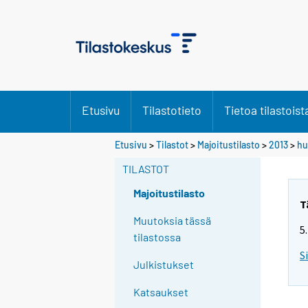
Etusivu
Tilastotieto
Tietoa tilastoist
Etusivu
>
Tilastot
>
Majoitustilasto
>
2013
>
hu
TILASTOT
Majoitustilasto
T
Muutoksia tässä
5
tilastossa
S
Julkistukset
Katsaukset