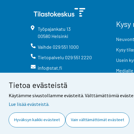
Kysy 
Työpajankatu
13
00580
Helsinki
Neuvonta
Vaihde
029 551 1000
Kysy tila
Tietopalvelu
029 551 2220
Usein ky
info@stat.fi
Medialle
Tietoa evästeistä
Käytämme sivustollamme evästeitä. Välttämättömiä evästeitä t
Lue lisää evästeistä.
Yhteystiedot
Palaute
Hyväksyn kaikki evästeet
Vain välttämättömät evästeet