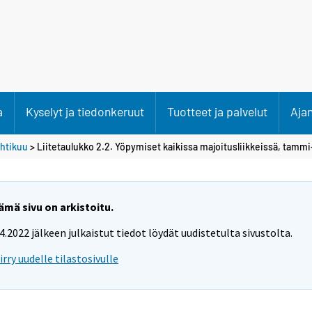
a
Kyselyt ja tiedonkeruut
Tuotteet ja palvelut
Aja
htikuu
> Liitetaulukko 2.2. Yöpymiset kaikissa majoitusliikkeissä, tamm
ämä sivu on arkistoitu.
.4.2022 jälkeen julkaistut tiedot löydät uudistetulta sivustolta.
iirry uudelle tilastosivulle