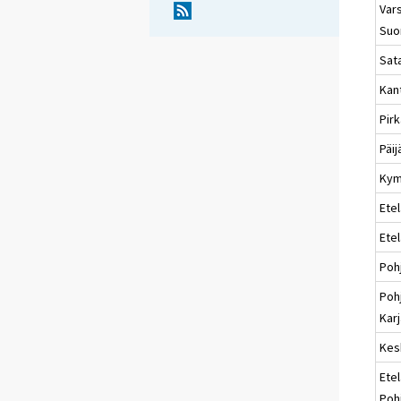
Vars
Suo
Sat
Kan
Pir
Päi
Kym
Etel
Ete
Poh
Poh
Karj
Kes
Etel
Poh