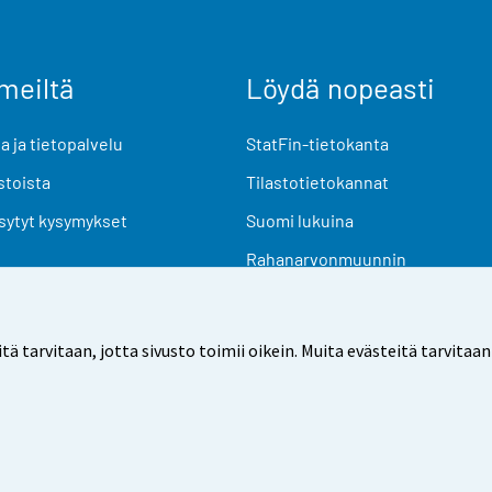
meiltä
Löydä nopeasti
 ja tietopalvelu
StatFin-tietokanta
stoista
Tilastotietokannat
sytyt kysymykset
Suomi lukuina
Rahanarvonmuunnin
Tulevat julkaisut
Tutkimusaineistot
arvitaan, jotta sivusto toimii oikein. Muita evästeitä tarvitaan
Käyttöehdot
Tietosuoja
Saavutettavuus
Tietoa sivu