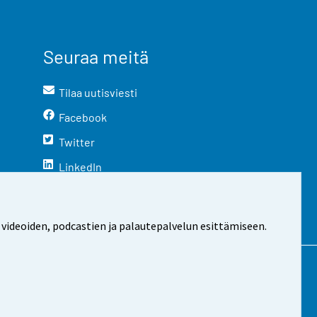
Seuraa meitä
Tilaa uutisviesti
Facebook
Twitter
LinkedIn
YouTube
Instagram
 videoiden, podcastien ja palautepalvelun esittämiseen.
stosta
Evästeasetukset