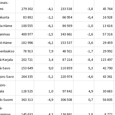
inais-
mi
279 302
-4,1
233 538
-3,8
45 764
akunta
83 882
-2,2
66 954
-0,4
16 928
ta-Häme
100 555
-6,2
86 939
-1,0
13 616
kanmaa
400 977
-2,5
343 661
-2,6
57 316
jät-Häme
182 996
-6,2
153 537
-3,6
29 459
enlaakso
78 913
7,9
48 921
-1,7
29 992
ä-Karjala
202 721
3,4
87 224
-8,4
115 497
lä-Savo
153 649
9,0
110 859
5,3
42 790
jois-Savo
264 335
-5,2
220 974
-4,6
43 361
jois-
ala
128 525
1,0
97 842
4,9
30 683
ki-Suomi
363 313
-4,9
306 508
0,7
56 805
ä-
janmaa
145 633
4,3
136 861
3,8
8 772