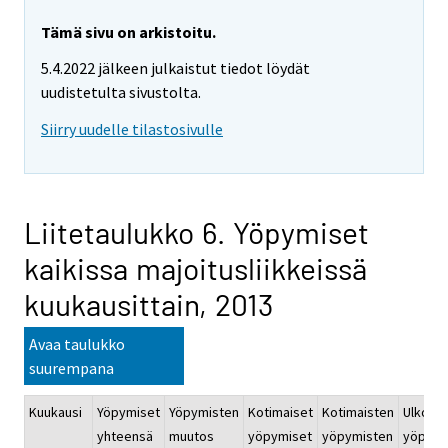
Tämä sivu on arkistoitu.
5.4.2022 jälkeen julkaistut tiedot löydät
uudistetulta sivustolta.
Siirry uudelle tilastosivulle
Liitetaulukko 6. Yöpymiset
kaikissa majoitusliikkeissä
kuukausittain, 2013
Avaa taulukko
suurempana
Kuukausi
Yöpymiset
Yöpymisten
Kotimaiset
Kotimaisten
Ulkoma
yhteensä
muutos
yöpymiset
yöpymisten
yöpymi