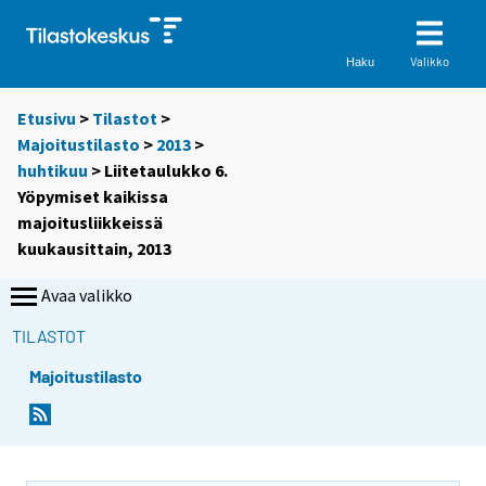
Valikko
Haku
Etusivu
>
Tilastot
>
Majoitustilasto
>
2013
>
huhtikuu
> Liitetaulukko 6.
Yöpymiset kaikissa
majoitusliikkeissä
kuukausittain, 2013
Avaa valikko
TILASTOT
Majoitustilasto