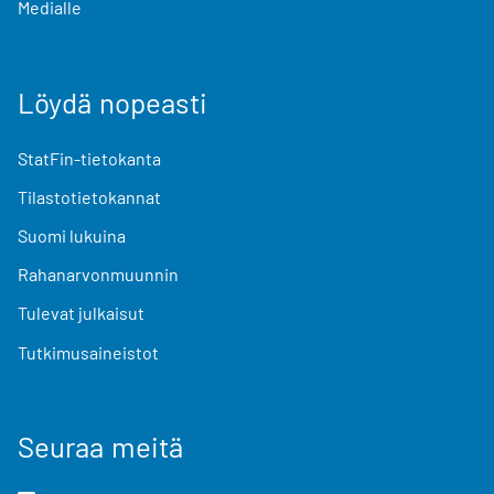
Medialle
Löydä nopeasti
StatFin-tietokanta
Tilastotietokannat
Suomi lukuina
Rahanarvonmuunnin
Tulevat julkaisut
Tutkimusaineistot
Seuraa meitä