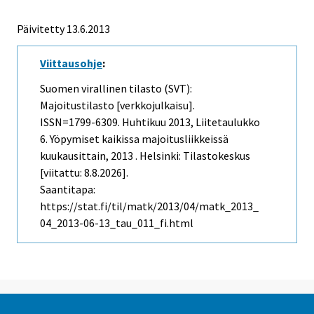
Päivitetty 13.6.2013
Viittausohje
:
Suomen virallinen tilasto (SVT):
Majoitustilasto [verkkojulkaisu].
ISSN=1799-6309.
Huhtikuu
2013, Liitetaulukko
6. Yöpymiset kaikissa majoitusliikkeissä
kuukausittain, 2013 . Helsinki: Tilastokeskus
[viitattu: 8.8.2026].
Saantitapa:
https://stat.fi/til/matk/2013/04/matk_2013_
04_2013-06-13_tau_011_fi.html