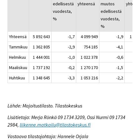
edellisestä
yhteensä
muutos
yhteen
vuodesta,
edellisestä
%
vuodesta,
%
Yhteensä
5 892 643
-1,7
4 099 949
-1,9
1 792
Tammikuu
1 362 805
-2,9
754 185
-4,1
608
Helmikuu
1 444 001
-1,0
1 022 378
-0,6
421
Maaliskuu
1 737 192
-0,2
1 270 170
-1,5
467
Huhtikuu
1 348 645
-3,3
1 053 216
-2,2
295
Lähde: Majoitustilasto. Tilastokeskus
Lisätietoja: Merja Rönkä 09 1734 3209, Ossi Nurmi 09 1734
2984,
liikenne.matkailu@tilastokeskus.fi
Vastaava tilastojohtaja: Hannele Orjala