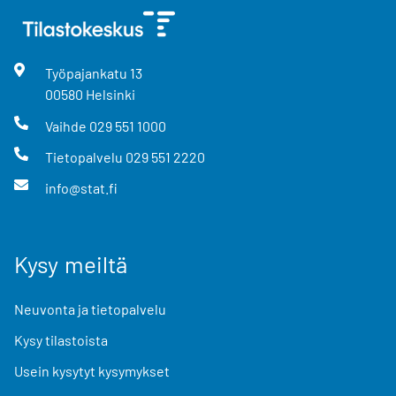
Työpajankatu
13
00580
Helsinki
Vaihde
029 551 1000
Tietopalvelu
029 551 2220
info@stat.fi
Kysy meiltä
Neuvonta ja tietopalvelu
Kysy tilastoista
Usein kysytyt kysymykset