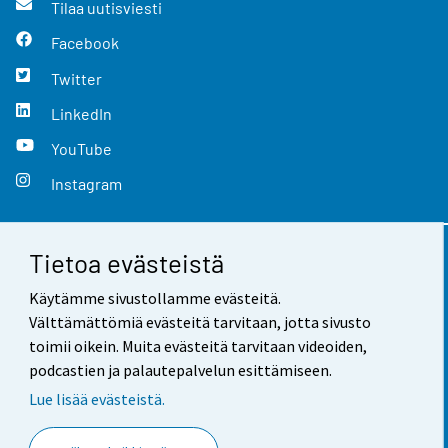
Tilaa uutisviesti
Facebook
Twitter
LinkedIn
YouTube
Instagram
Tietoa evästeistä
Yhteystiedot
Käytämme sivustollamme evästeitä.
Palaute
Välttämättömiä evästeitä tarvitaan, jotta sivusto
toimii oikein. Muita evästeitä tarvitaan videoiden,
Käyttöehdot
podcastien ja palautepalvelun esittämiseen.
Tietosuoja
Lue lisää evästeistä.
Saavutettavuus