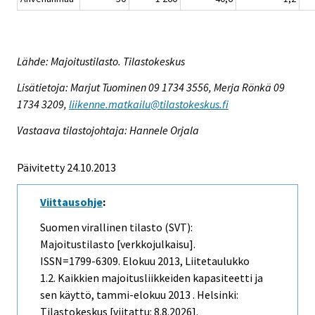
Lähde: Majoitustilasto. Tilastokeskus
Lisätietoja: Marjut Tuominen 09 1734 3556, Merja Rönkä 09
1734 3209,
liikenne.matkailu@tilastokeskus.fi
Vastaava tilastojohtaja: Hannele Orjala
Päivitetty 24.10.2013
Viittausohje
:
Suomen virallinen tilasto (SVT):
Majoitustilasto [verkkojulkaisu].
ISSN=1799-6309.
Elokuu
2013, Liitetaulukko
1.2. Kaikkien majoitusliikkeiden kapasiteetti ja
sen käyttö, tammi-elokuu 2013 . Helsinki:
Tilastokeskus [viitattu: 8.8.2026].