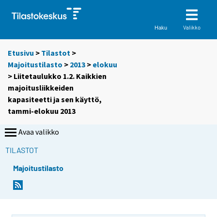
Valikko
Haku
Etusivu
>
Tilastot
>
Majoitustilasto
>
2013
>
elokuu
> Liitetaulukko 1.2. Kaikkien
majoitusliikkeiden
kapasiteetti ja sen käyttö,
tammi-elokuu 2013
Avaa valikko
TILASTOT
Majoitustilasto