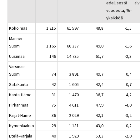
edellisestä
alv
vuodesta, %-
yksikköä
Koko maa
1 215
61 597
48,8
-1,5
Manner-
Suomi
1 165
60 337
49,0
-1,6
Uusimaa
146
14 735
61,7
-2,3
Varsinais-
Suomi
74
3 891
49,7
0,4
Satakunta
42
1 605
42,4
-0,7
Kanta-Häme
31
1 470
36,7
-4,2
Pirkanmaa
75
4 611
47,9
-4,0
Päijät-Häme
36
2 029
42,1
-3,2
Kymenlaakso
29
1 181
43,0
0,2
Etelä-Karjala
40
1 929
53,3
-2,0