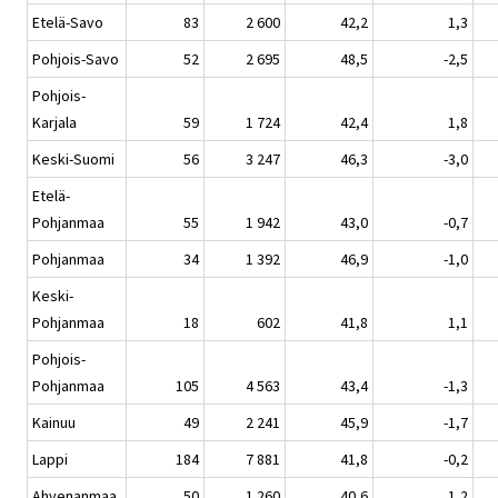
Etelä-Savo
83
2 600
42,2
1,3
Pohjois-Savo
52
2 695
48,5
-2,5
Pohjois-
Karjala
59
1 724
42,4
1,8
Keski-Suomi
56
3 247
46,3
-3,0
Etelä-
Pohjanmaa
55
1 942
43,0
-0,7
Pohjanmaa
34
1 392
46,9
-1,0
Keski-
Pohjanmaa
18
602
41,8
1,1
Pohjois-
Pohjanmaa
105
4 563
43,4
-1,3
Kainuu
49
2 241
45,9
-1,7
Lappi
184
7 881
41,8
-0,2
Ahvenanmaa
50
1 260
40,6
1,2