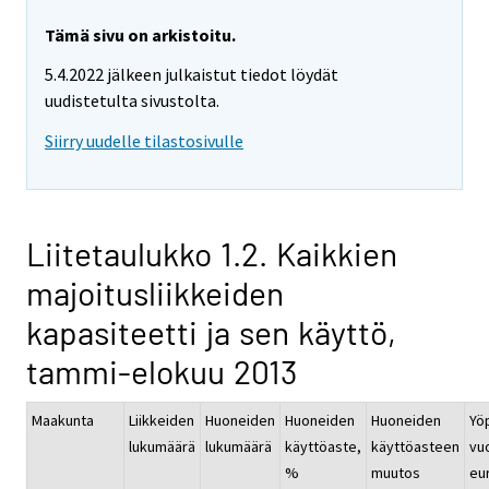
Tämä sivu on arkistoitu.
5.4.2022 jälkeen julkaistut tiedot löydät
uudistetulta sivustolta.
Siirry uudelle tilastosivulle
Liitetaulukko 1.2. Kaikkien
majoitusliikkeiden
kapasiteetti ja sen käyttö,
tammi-elokuu 2013
Maakunta
Liikkeiden
Huoneiden
Huoneiden
Huoneiden
Yö
lukumäärä
lukumäärä
käyttöaste,
käyttöasteen
vu
%
muutos
eur