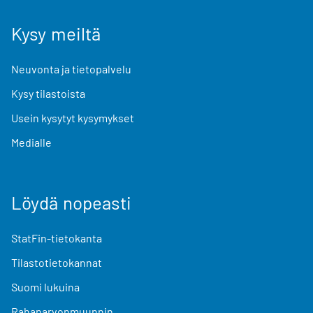
Kysy meiltä
Neuvonta ja tietopalvelu
Kysy tilastoista
Usein kysytyt kysymykset
Medialle
Löydä nopeasti
StatFin-tietokanta
Tilastotietokannat
Suomi lukuina
Rahanarvonmuunnin