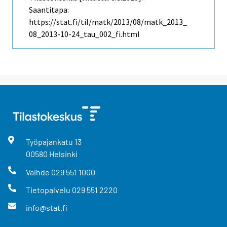
Saantitapa:
https://stat.fi/til/matk/2013/08/matk_2013_
08_2013-10-24_tau_002_fi.html
Työpajankatu
13
00580
Helsinki
Vaihde
029 551 1000
Tietopalvelu
029 551 2220
info@stat.fi