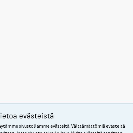
ietoa evästeistä
ytämme sivustollamme evästeitä. Välttämättömiä evästeitä
rvitaan, jotta sivusto toimii oikein. Muita evästeitä tarvitaan