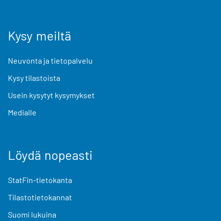
Kysy meiltä
Neuvonta ja tietopalvelu
Kysy tilastoista
Usein kysytyt kysymykset
Medialle
Löydä nopeasti
StatFin-tietokanta
Tilastotietokannat
Suomi lukuina