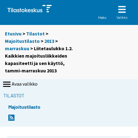
Valikko
Haku
Etusivu
>
Tilastot
>
Majoitustilasto
>
2013
>
marraskuu
> Liitetaulukko 1.2.
Kaikkien majoitusliikkeiden
kapasiteetti ja sen käyttö,
tammi-marraskuu 2013
Avaa valikko
TILASTOT
Majoitustilasto