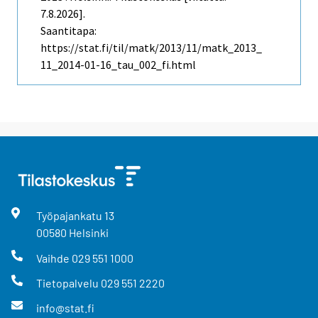
7.8.2026].
Saantitapa:
https://stat.fi/til/matk/2013/11/matk_2013_
11_2014-01-16_tau_002_fi.html
Työpajankatu
13
00580
Helsinki
Vaihde
029 551 1000
Tietopalvelu
029 551 2220
info@stat.fi