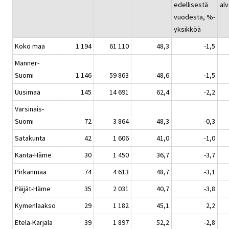
edellisestä
alv
vuodesta, %-
yksikköä
Koko maa
1 194
61 110
48,3
-1,5
Manner-
Suomi
1 146
59 863
48,6
-1,5
Uusimaa
145
14 691
62,4
-2,2
Varsinais-
Suomi
72
3 864
48,3
-0,3
Satakunta
42
1 606
41,0
-1,0
Kanta-Häme
30
1 450
36,7
-3,7
Pirkanmaa
74
4 613
48,7
-3,1
Päijät-Häme
35
2 031
40,7
-3,8
Kymenlaakso
29
1 182
45,1
2,2
Etelä-Karjala
39
1 897
52,2
-2,8