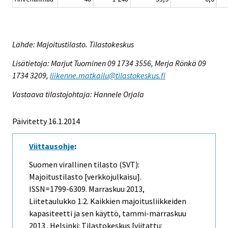
Lähde: Majoitustilasto. Tilastokeskus
Lisätietoja: Marjut Tuominen 09 1734 3556, Merja Rönkä 09
1734 3209,
liikenne.matkailu@tilastokeskus.fi
Vastaava tilastojohtaja: Hannele Orjala
Päivitetty 16.1.2014
Viittausohje
:
Suomen virallinen tilasto (SVT):
Majoitustilasto [verkkojulkaisu].
ISSN=1799-6309.
Marraskuu
2013,
Liitetaulukko 1.2. Kaikkien majoitusliikkeiden
kapasiteetti ja sen käyttö, tammi-marraskuu
2013 . Helsinki: Tilastokeskus [viitattu: