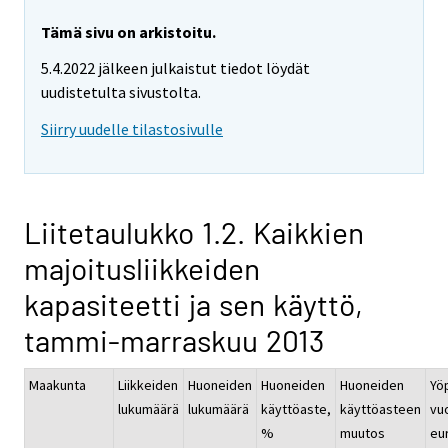
Tämä sivu on arkistoitu.
5.4.2022 jälkeen julkaistut tiedot löydät
uudistetulta sivustolta.
Siirry uudelle tilastosivulle
Liitetaulukko 1.2. Kaikkien
majoitusliikkeiden
kapasiteetti ja sen käyttö,
tammi-marraskuu 2013
Maakunta
Liikkeiden
Huoneiden
Huoneiden
Huoneiden
Yö
lukumäärä
lukumäärä
käyttöaste,
käyttöasteen
vu
%
muutos
eur