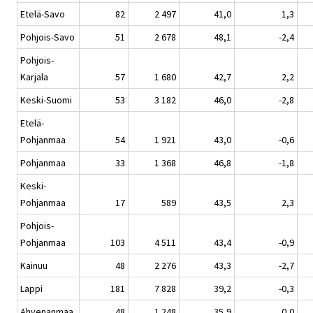
Etelä-Savo
82
2 497
41,0
1,3
Pohjois-Savo
51
2 678
48,1
-2,4
Pohjois-
Karjala
57
1 680
42,7
2,2
Keski-Suomi
53
3 182
46,0
-2,8
Etelä-
Pohjanmaa
54
1 921
43,0
-0,6
Pohjanmaa
33
1 368
46,8
-1,8
Keski-
Pohjanmaa
17
589
43,5
2,3
Pohjois-
Pohjanmaa
103
4 511
43,4
-0,9
Kainuu
48
2 276
43,3
-2,7
Lappi
181
7 828
39,2
-0,3
Ahvenanmaa
48
1 248
35,9
0,0