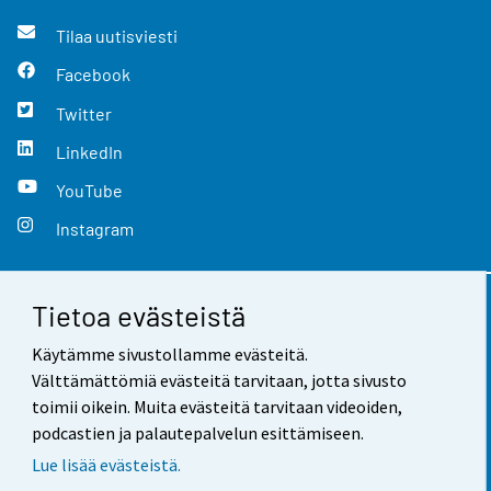
Tilaa uutisviesti
Facebook
Twitter
LinkedIn
YouTube
Instagram
Tietoa evästeistä
Yhteystiedot
Käytämme sivustollamme evästeitä.
Palaute
Välttämättömiä evästeitä tarvitaan, jotta sivusto
toimii oikein. Muita evästeitä tarvitaan videoiden,
Käyttöehdot
podcastien ja palautepalvelun esittämiseen.
Tietosuoja
Lue lisää evästeistä.