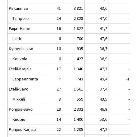
Pirkanmaa
41
3 821
43,6
0,0
Tampere
24
2 828
47,0
-0,7
Päijät-Häme
16
1 822
41,2
-2,6
Lahti
6
700
47,6
-4,4
Kymenlaakso
16
935
36,7
-1,4
Kouvola
6
427
36,9
-3,1
Etelä-Karjala
17
1 340
47,7
-6,7
Lappeenranta
7
743
49,4
-12,9
Etelä-Savo
27
1 561
37,4
-0,3
Mikkeli
8
559
43,5
-0,9
Pohjois-Savo
29
2 332
46,8
-2,4
Kuopio
14
1 400
53,0
-3,3
Pohjois-Karjala
22
1 205
47,2
4,4