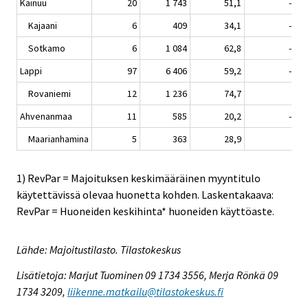
Kainuu
20
1 743
51,1
-2,4
Kajaani
6
409
34,1
-4,1
Sotkamo
6
1 084
62,8
-2,7
Lappi
97
6 406
59,2
-2,0
Rovaniemi
12
1 236
74,7
3,4
Ahvenanmaa
11
585
20,2
-0,8
Maarianhamina
5
363
28,9
0,5
1) RevPar = Majoituksen keskimääräinen myyntitulo
käytettävissä olevaa huonetta kohden. Laskentakaava:
RevPar = Huoneiden keskihinta* huoneiden käyttöaste.
Lähde: Majoitustilasto. Tilastokeskus
Lisätietoja: Marjut Tuominen 09 1734 3556, Merja Rönkä 09
1734 3209,
liikenne.matkailu@tilastokeskus.fi