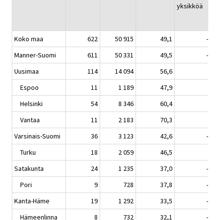
yksikköä
Koko maa
622
50 915
49,1
-0,6
Manner-Suomi
611
50 331
49,5
-0,6
Uusimaa
114
14 094
56,6
0,8
Espoo
11
1 189
47,9
0,4
Helsinki
54
8 346
60,4
0,9
Vantaa
11
2 183
70,3
2,4
Varsinais-Suomi
36
3 123
42,6
-2,4
Turku
18
2 059
46,5
0,7
Satakunta
24
1 235
37,0
-2,5
Pori
9
728
37,8
-5,0
Kanta-Häme
19
1 292
33,5
-0,2
Hämeenlinna
8
732
32,1
-2,3