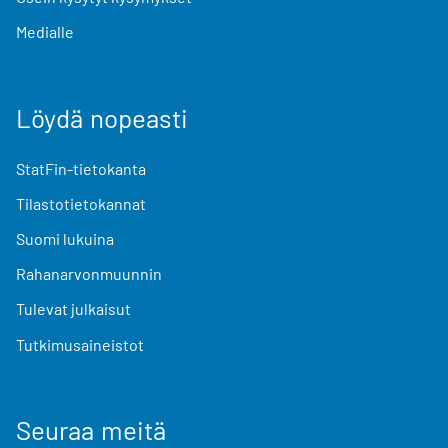
Medialle
Löydä nopeasti
StatFin-tietokanta
Tilastotietokannat
Suomi lukuina
Rahanarvonmuunnin
Tulevat julkaisut
Tutkimusaineistot
Seuraa meitä