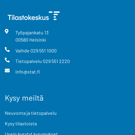
Työpajankatu
13
00580
Helsinki
Vaihde
029 551 1000
Tietopalvelu
029 551 2220
info@stat.fi
Kysy meiltä
Neuvonta ja tietopalvelu
Kysy tilastoista
Usein kysytyt kysymykset