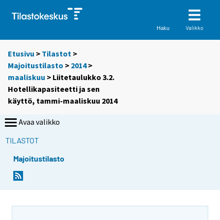
Valikko
Haku
Etusivu
>
Tilastot
>
Majoitustilasto
>
2014
>
maaliskuu
> Liitetaulukko 3.2.
Hotellikapasiteetti ja sen
käyttö, tammi-maaliskuu 2014
Avaa valikko
TILASTOT
Majoitustilasto