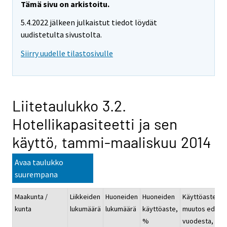
Tämä sivu on arkistoitu.
5.4.2022 jälkeen julkaistut tiedot löydät
uudistetulta sivustolta.
Siirry uudelle tilastosivulle
Liitetaulukko 3.2.
Hotellikapasiteetti ja sen
käyttö, tammi-maaliskuu 2014
Avaa taulukko
suurempana
Maakunta /
Liikkeiden
Huoneiden
Huoneiden
Käyttöasteen
kunta
lukumäärä
lukumäärä
käyttöaste,
muutos ed.
%
vuodesta, %-