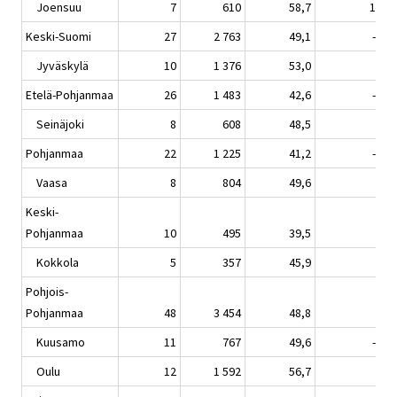
Joensuu
7
610
58,7
10,4
Keski-Suomi
27
2 763
49,1
-0,2
Jyväskylä
10
1 376
53,0
3,2
Etelä-Pohjanmaa
26
1 483
42,6
-0,4
Seinäjoki
8
608
48,5
0,5
Pohjanmaa
22
1 225
41,2
-1,5
Vaasa
8
804
49,6
2,8
Keski-
Pohjanmaa
10
495
39,5
1,6
Kokkola
5
357
45,9
2,6
Pohjois-
Pohjanmaa
48
3 454
48,8
1,1
Kuusamo
11
767
49,6
-0,7
Oulu
12
1 592
56,7
2,2