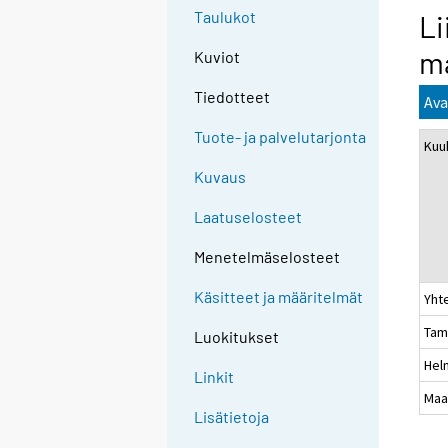
Taulukot
Li
ma
Kuviot
Tiedotteet
Ava
Tuote- ja palvelutarjonta
Kuu
Kuvaus
Laatuselosteet
Menetelmäselosteet
Käsitteet ja määritelmät
Yht
Tam
Luokitukset
Hel
Linkit
Maa
Lisätietoja