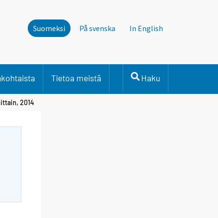
Suomeksi
På svenska
In English
nkohtaista
Tietoa meistä
Haku
ittain, 2014