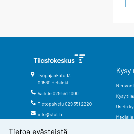
Kysy 
Työpajankatu
13
00580
Helsinki
Neuvonta
Vaihde
029 551 1000
Kysy tila
Tietopalvelu
029 551 2220
Usein ky
info@stat.fi
Medialle
Tietoa evästeistä