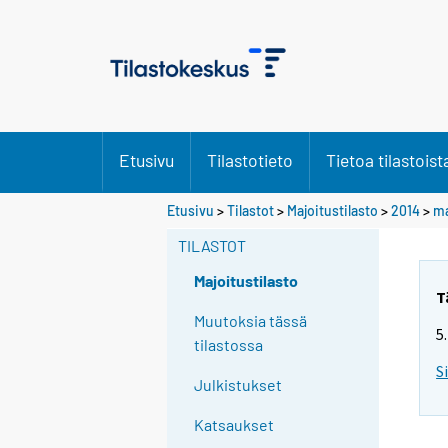
Etusivu
Tilastotieto
Tietoa tilastoist
Etusivu
>
Tilastot
>
Majoitustilasto
>
2014
>
ma
TILASTOT
Majoitustilasto
T
Muutoksia tässä
5
tilastossa
S
Julkistukset
Katsaukset