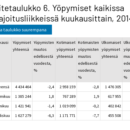
itetaulukko 6. Yöpymiset kaikissa
joitusliikkeissä kuukausittain, 20
a taulukko suurempana
kausi
Yöpymiset
Yöpymisten
Kotimaiset
Kotimaisten
Ulkomaiset
Ulk
yhteensä
muutos
yöpymiset
yöpymisten
yöpymiset
yöp
edellisestä
yhteensä
muutos
yhteensä
mu
vuodesta,
edellisestä
ede
%
vuodesta,
vuo
%
%
eensä
4 434 464
-2,4
2 958 159
-2,8
1 476 305
mikuu
1 385 244
1,8
767 289
1,9
617 955
mikuu
1 421 941
-1,4
1 019 099
-0,2
402 842
liskuu
1 627 279
-6,3
1 171 771
-7,7
455 508