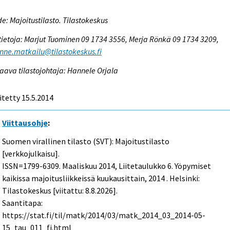
e: Majoitustilasto. Tilastokeskus
tietoja: Marjut Tuominen 09 1734 3556, Merja Rönkä 09 1734 3209,
enne.matkailu@tilastokeskus.fi
aava tilastojohtaja: Hannele Orjala
itetty 15.5.2014
Viittausohje
:
Suomen virallinen tilasto (SVT): Majoitustilasto
[verkkojulkaisu].
ISSN=1799-6309.
Maaliskuu
2014, Liitetaulukko 6. Yöpymiset
kaikissa majoitusliikkeissä kuukausittain, 2014 . Helsinki:
Tilastokeskus [viitattu: 8.8.2026].
Saantitapa:
https://stat.fi/til/matk/2014/03/matk_2014_03_2014-05-
15_tau_011_fi.html