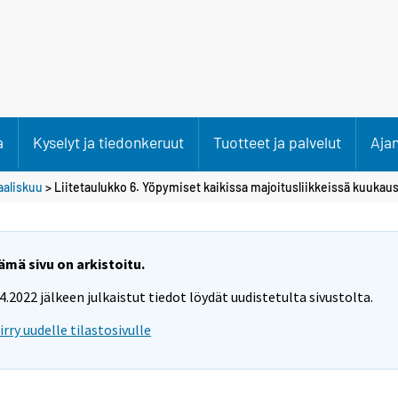
a
Kyselyt ja tiedonkeruut
Tuotteet ja palvelut
Aja
aliskuu
> Liitetaulukko 6. Yöpymiset kaikissa majoitusliikkeissä kuukaus
ämä sivu on arkistoitu.
.4.2022 jälkeen julkaistut tiedot löydät uudistetulta sivustolta.
iirry uudelle tilastosivulle