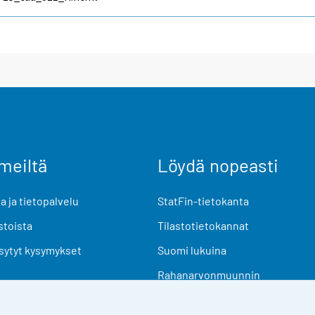
meiltä
Löydä nopeasti
 ja tietopalvelu
StatFin-tietokanta
stoista
Tilastotietokannat
sytyt kysymykset
Suomi lukuina
Rahanarvonmuunnin
Tulevat julkaisut