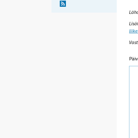
Lähd
Lisä
liik
Vast
Päiv