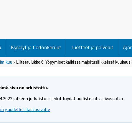
a
Kyselyt ja tiedonkeruut
Tuotteet ja palvelut
Aja
lmikuu
> Liitetaulukko 6. Yöpymiset kaikissa majoitusliikkeissä kuukausi
ämä sivu on arkistoitu.
.4.2022 jälkeen julkaistut tiedot löydät uudistetulta sivustolta.
iirry uudelle tilastosivulle