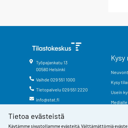
Kysy 
Työpajankatu
13
00580
Helsinki
Neuvonta
Vaihde
029 551 1000
Kysy tila
Tietopalvelu
029 551 2220
Usein ky
info@stat.fi
Medialle
Tietoa evästeistä
Käytämme sivustollamme evästeitä. Välttämättömiä evästeitä t