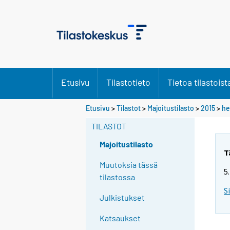
Etusivu
Tilastotieto
Tietoa tilastoist
Etusivu
>
Tilastot
>
Majoitustilasto
>
2015
>
he
TILASTOT
Majoitustilasto
T
Muutoksia tässä
5
tilastossa
S
Julkistukset
Katsaukset