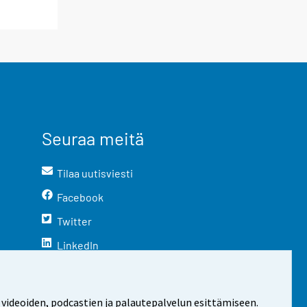
Seuraa meitä
Tilaa uutisviesti
Facebook
Twitter
LinkedIn
YouTube
Instagram
 videoiden, podcastien ja palautepalvelun esittämiseen.