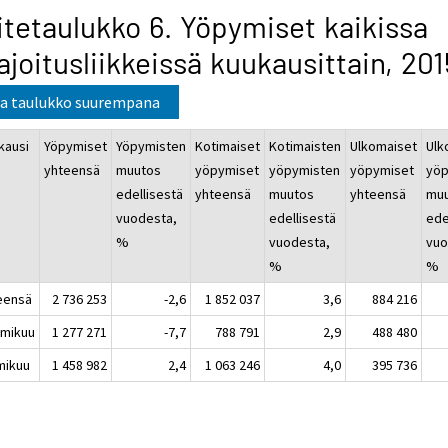
itetaulukko 6. Yöpymiset kaikissa
joitusliikkeissä kuukausittain, 201
a taulukko suurempana
kausi
Yöpymiset
Yöpymisten
Kotimaiset
Kotimaisten
Ulkomaiset
Ulk
yhteensä
muutos
yöpymiset
yöpymisten
yöpymiset
yöp
edellisestä
yhteensä
muutos
yhteensä
mu
vuodesta,
edellisestä
ede
%
vuodesta,
vuo
%
%
eensä
2 736 253
-2,6
1 852 037
3,6
884 216
mikuu
1 277 271
-7,7
788 791
2,9
488 480
mikuu
1 458 982
2,4
1 063 246
4,0
395 736