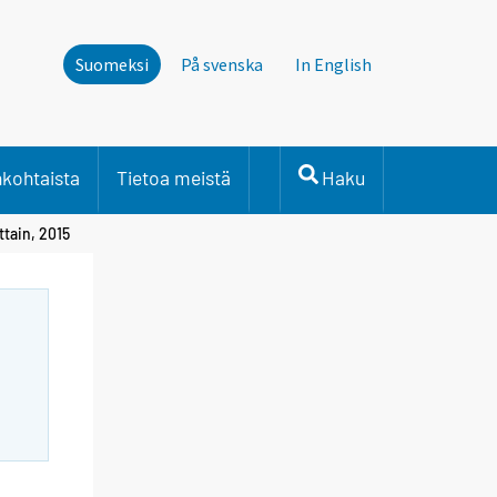
Suomeksi
På svenska
In English
nkohtaista
Tietoa meistä
Haku
ttain, 2015