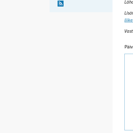
Lähd
Lisä
liik
Vast
Päiv