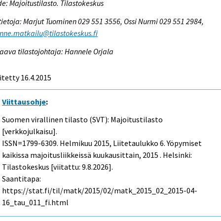
e: Majoitustilasto. Tilastokeskus
tietoja: Marjut Tuominen 029 551 3556, Ossi Nurmi 029 551 2984,
enne.matkailu@tilastokeskus.fi
aava tilastojohtaja: Hannele Orjala
itetty 16.4.2015
Viittausohje
:
Suomen virallinen tilasto (SVT): Majoitustilasto
[verkkojulkaisu].
ISSN=1799-6309.
Helmikuu
2015, Liitetaulukko 6. Yöpymiset
kaikissa majoitusliikkeissä kuukausittain, 2015 . Helsinki:
Tilastokeskus [viitattu: 9.8.2026].
Saantitapa:
https://stat.fi/til/matk/2015/02/matk_2015_02_2015-04-
16_tau_011_fi.html