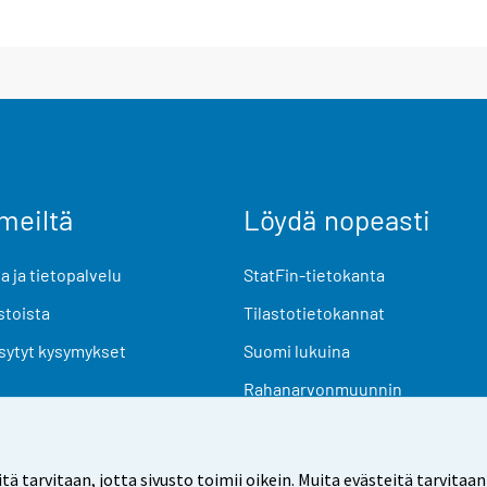
meiltä
Löydä nopeasti
 ja tietopalvelu
StatFin-tietokanta
stoista
Tilastotietokannat
sytyt kysymykset
Suomi lukuina
Rahanarvonmuunnin
Tulevat julkaisut
Tutkimusaineistot
arvitaan, jotta sivusto toimii oikein. Muita evästeitä tarvitaan