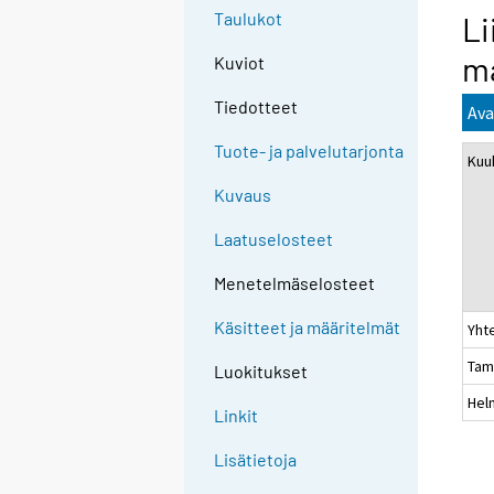
Taulukot
Li
ma
Kuviot
Tiedotteet
Ava
Tuote- ja palvelutarjonta
Kuu
Kuvaus
Laatuselosteet
Menetelmäselosteet
Käsitteet ja määritelmät
Yht
Tam
Luokitukset
Hel
Linkit
Lisätietoja