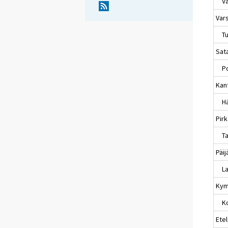
Va
Var
Tu
Sat
Po
Kan
Hä
Pir
Ta
Päi
La
Kym
Ko
Etel