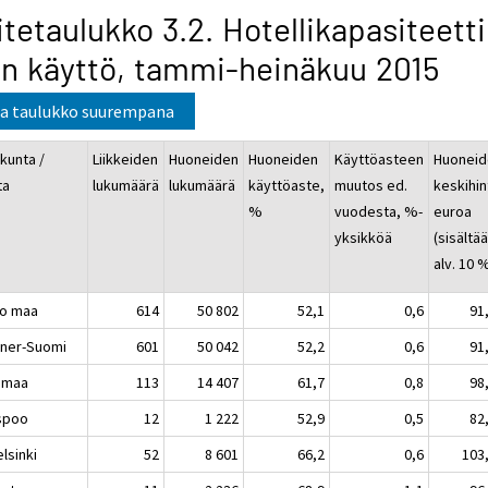
itetaulukko 3.2. Hotellikapasiteetti
n käyttö, tammi-heinäkuu 2015
a taulukko suurempana
kunta /
Liikkeiden
Huoneiden
Huoneiden
Käyttöasteen
Huoneid
ta
lukumäärä
lukumäärä
käyttöaste,
muutos ed.
keskihin
%
vuodesta, %-
euroa
yksikköä
(sisältä
alv. 10 
o maa
614
50 802
52,1
0,6
91
ner-Suomi
601
50 042
52,2
0,6
91
imaa
113
14 407
61,7
0,8
98
poo
12
1 222
52,9
0,5
82
sinki
52
8 601
66,2
0,6
103