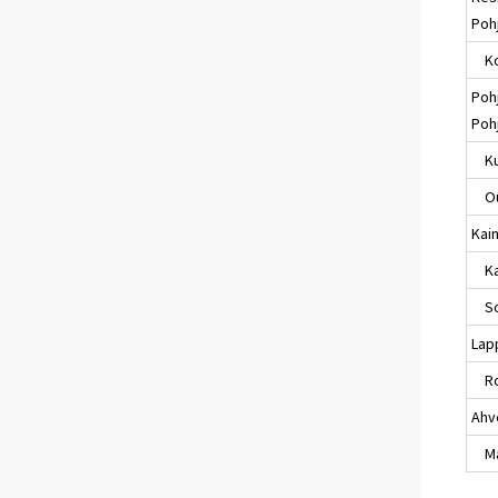
Poh
Ko
Poh
Poh
Ku
Ou
Kai
Kaj
So
Lap
Ro
Ahv
Maa