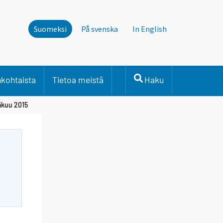
Suomeksi
På svenska
In English
nkohtaista
Tietoa meistä
Haku
näkuu 2015