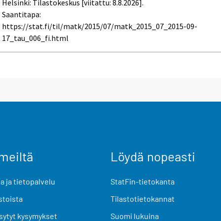
Helsinki: Tilastokeskus [viitattu: 8.8.2026].
Saantitapa:
https://stat.fi/til/matk/2015/07/matk_2015_07_2015-09-
17_tau_006_fi.html
meiltä
Löydä nopeasti
 ja tietopalvelu
StatFin-tietokanta
stoista
Tilastotietokannat
sytyt kysymykset
Suomi lukuina