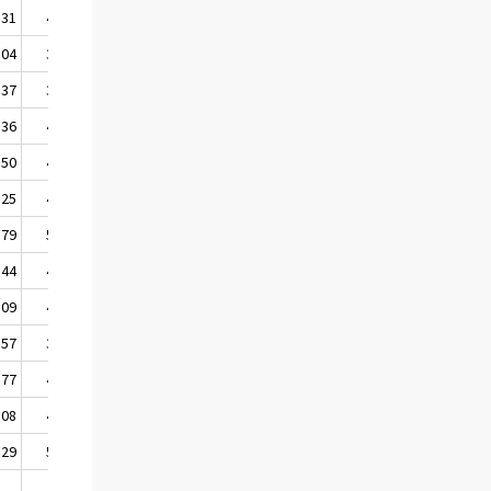
,31
47,84
,04
34,88
,37
38,99
,36
41,73
,50
49,50
,25
44,45
,79
54,25
,44
44,03
,09
47,90
,57
39,82
,77
47,78
,08
43,83
,29
51,59