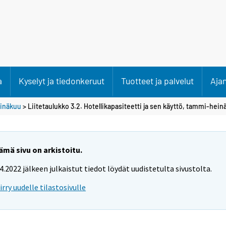
a
Kyselyt ja tiedonkeruut
Tuotteet ja palvelut
Aja
inäkuu
> Liitetaulukko 3.2. Hotellikapasiteetti ja sen käyttö, tammi-hei
ämä sivu on arkistoitu.
.4.2022 jälkeen julkaistut tiedot löydät uudistetulta sivustolta.
iirry uudelle tilastosivulle