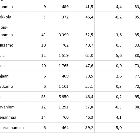
janmaa
9
489
41,5
-4,4
83
kkola
5
372
46,4
-6,2
85
jois-
janmaa
48
3 399
52,5
3,6
85
usamo
10
762
40,7
0,5
93
lu
12
1 519
65,0
5,6
88
nuu
20
1 765
47,6
0,9
73
aani
6
409
39,5
2,6
77
tkamo
6
1 101
55,1
0,3
72
pi
85
5 950
46,4
0,2
95
vaniemi
12
1 251
57,8
-0,3
88
enanmaa
14
760
46,3
4,1
rianhamina
6
464
59,2
5,0