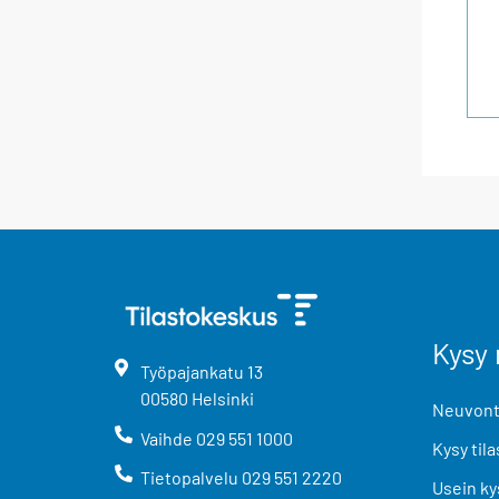
Kysy 
Työpajankatu
13
00580
Helsinki
Neuvonta
Vaihde
029 551 1000
Kysy tila
Tietopalvelu
029 551 2220
Usein ky