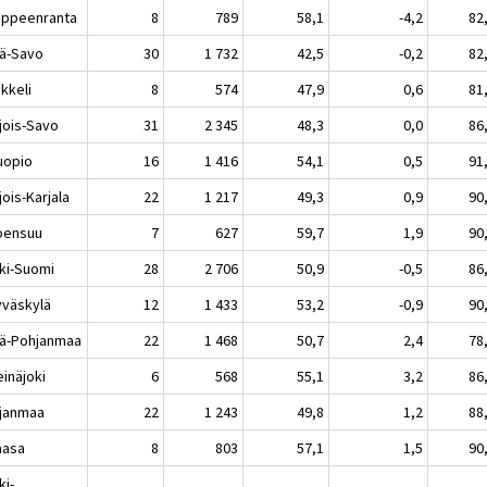
peenranta
8
789
58,1
-4,2
82
lä-Savo
30
1 732
42,5
-0,2
82
keli
8
574
47,9
0,6
81
jois-Savo
31
2 345
48,3
0,0
86
opio
16
1 416
54,1
0,5
91
ois-Karjala
22
1 217
49,3
0,9
90
ensuu
7
627
59,7
1,9
90
ki-Suomi
28
2 706
50,9
-0,5
86
äskylä
12
1 433
53,2
-0,9
90
lä-Pohjanmaa
22
1 468
50,7
2,4
78
näjoki
6
568
55,1
3,2
86
janmaa
22
1 243
49,8
1,2
88
asa
8
803
57,1
1,5
90
ki-