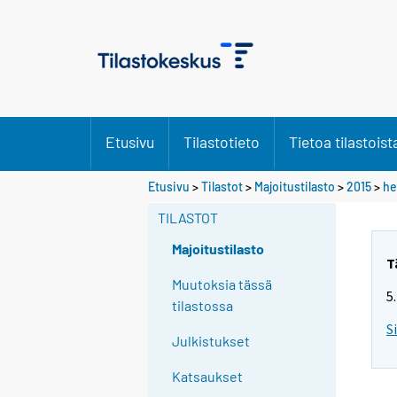
Etusivu
Tilastotieto
Tietoa tilastoist
Etusivu
>
Tilastot
>
Majoitustilasto
>
2015
>
he
TILASTOT
Majoitustilasto
T
Muutoksia tässä
5
tilastossa
S
Julkistukset
Katsaukset