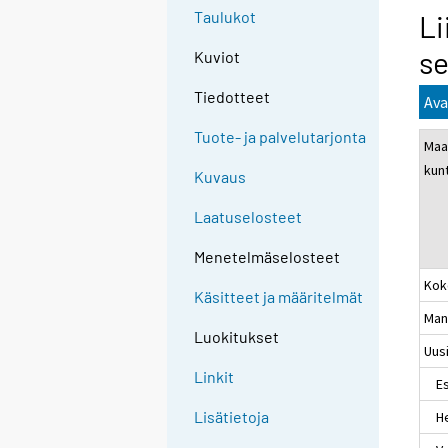
Taulukot
Li
se
Kuviot
Tiedotteet
Ava
Tuote- ja palvelutarjonta
Maa
kun
Kuvaus
Laatuselosteet
Menetelmäselosteet
Kok
Käsitteet ja määritelmät
Man
Luokitukset
Uus
Linkit
Es
Lisätietoja
Hel