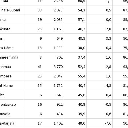
ntaa
11
2 236
68,9
1,1
96
sinais-Suomi
38
2 973
54,3
0,5
87
rku
19
2 035
57,1
-0,0
89
akunta
25
1 168
46,2
2,8
87
ri
9
649
48,9
3,3
90
ta-Häme
18
1 333
38,0
-0,4
75
meenlinna
8
702
37,4
1,6
86
kanmaa
41
3 770
52,4
2,8
93
mpere
25
2 947
55,4
1,6
95
jät-Häme
15
1 752
40,4
-4,8
81
hti
6
643
45,6
0,4
86
enlaakso
16
922
40,8
-0,9
86
uvola
6
434
39,9
-0,6
81
ä-Karjala
17
1 402
48,0
-7,6
90