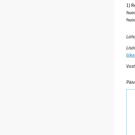
1) R
huo
huon
Lähd
Lisä
liik
Vast
Päiv