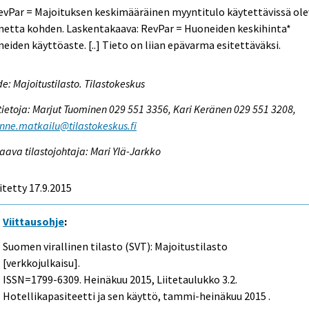
evPar = Majoituksen keskimääräinen myyntitulo käytettävissä ol
netta kohden. Laskentakaava: RevPar = Huoneiden keskihinta*
eiden käyttöaste. [..] Tieto on liian epävarma esitettäväksi.
e: Majoitustilasto. Tilastokeskus
tietoja: Marjut Tuominen 029 551 3356, Kari Keränen 029 551 3208,
enne.matkailu@tilastokeskus.fi
aava tilastojohtaja: Mari Ylä-Jarkko
itetty 17.9.2015
Viittausohje
:
Suomen virallinen tilasto (SVT): Majoitustilasto
[verkkojulkaisu].
ISSN=1799-6309.
Heinäkuu
2015, Liitetaulukko 3.2.
Hotellikapasiteetti ja sen käyttö, tammi-heinäkuu 2015 .