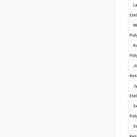
Lap
Ete
Mik
Poh
Ku
Pohj
Jo
Kes
Jyv
Ete
Sei
Poh
Va
Kes