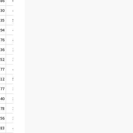
,86
66,69
,30
47,43
,35
51,06
,94
40,66
,76
44,37
,36
28,63
,52
32,34
,77
49,13
,12
52,67
,77
33,04
,40
39,41
,78
35,38
,56
32,58
,83
43,59