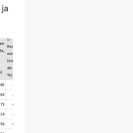
 ja
1)
en
RevPAR,
ta,
euroa
(sisältää
ä
alv. 10
%)
%)
,65
47,73
,63
47,79
,73
60,95
,14
43,48
,56
68,57