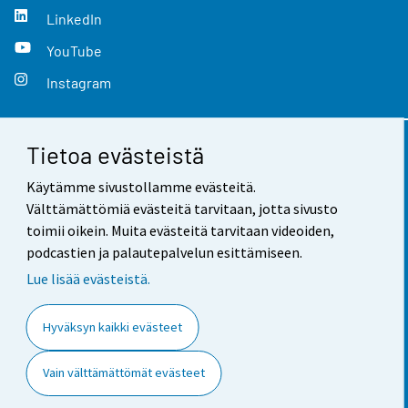
LinkedIn
YouTube
Instagram
Tietoa evästeistä
Yhteystiedot
Käytämme sivustollamme evästeitä.
Palaute
Välttämättömiä evästeitä tarvitaan, jotta sivusto
toimii oikein. Muita evästeitä tarvitaan videoiden,
Käyttöehdot
podcastien ja palautepalvelun esittämiseen.
Tietosuoja
Lue lisää evästeistä.
Saavutettavuus
Hyväksyn kaikki evästeet
Tietoa sivustosta
Vain välttämättömät evästeet
Evästeasetukset