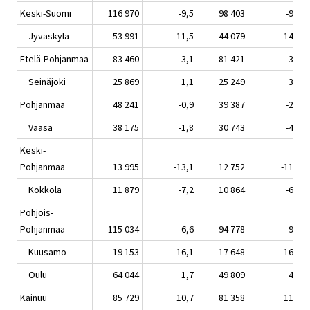
Keski-Suomi
116 970
-9,5
98 403
-9,0
Jyväskylä
53 991
-11,5
44 079
-14,8
Etelä-Pohjanmaa
83 460
3,1
81 421
3,5
Seinäjoki
25 869
1,1
25 249
3,0
Pohjanmaa
48 241
-0,9
39 387
-2,7
Vaasa
38 175
-1,8
30 743
-4,2
Keski-
Pohjanmaa
13 995
-13,1
12 752
-11,8
Kokkola
11 879
-7,2
10 864
-6,9
Pohjois-
Pohjanmaa
115 034
-6,6
94 778
-9,1
Kuusamo
19 153
-16,1
17 648
-16,1
Oulu
64 044
1,7
49 809
4,1
Kainuu
85 729
10,7
81 358
11,2