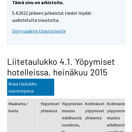
Tämä sivu on arkistoitu.
5.4.2022 jälkeen julkaistut tiedot löydät
uudistetulta sivustolta.
Siirry uudelle tilastosivulle
Liitetaulukko 4.1. Yöpymiset
hotelleissa, heinäkuu 2015
Avaa taulukko
suurempana
Maakunta /
Yöpymiset
Yöpymisten
Kotimaiset
Kotimaisten
kunta
yhteensä
muutos
yöpymiset
yöpymisten
edellisestä
yhteensä
muutos
vuodesta,
edellisestä