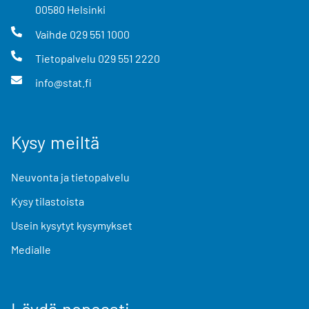
00580
Helsinki
Vaihde
029 551 1000
Tietopalvelu
029 551 2220
info@stat.fi
Kysy meiltä
Neuvonta ja tietopalvelu
Kysy tilastoista
Usein kysytyt kysymykset
Medialle
Löydä nopeasti