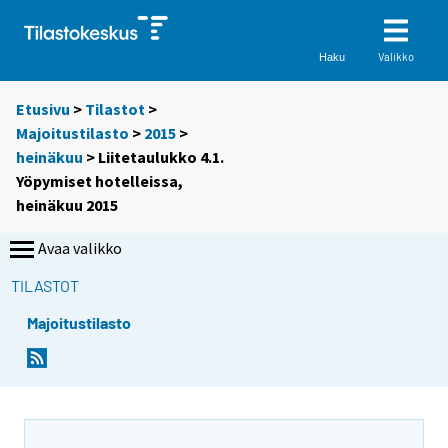
Valikko
Haku
Etusivu
>
Tilastot
>
Majoitustilasto
>
2015
>
heinäkuu
> Liitetaulukko 4.1.
Yöpymiset hotelleissa,
heinäkuu 2015
Avaa valikko
TILASTOT
Majoitustilasto