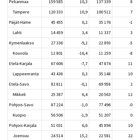
Pirkanmaa
159 585
10,3
137 339
8,4
Tampere
120 333
10,9
100 512
7,4
Päijät-Häme
45 455
0,2
35 176
-1,2
Lahti
14 459
3,4
11 337
3,9
Kymenlaakso
27 336
-9,2
22 893
-5,4
Kouvola
12 801
-16,4
11 259
-8,2
Etelä-Karjala
67 606
-7,7
47 874
11,4
Lappeenranta
43 438
0,3
35 148
10,5
Etelä-Savo
82 811
-0,1
69 958
2,5
Mikkeli
25 387
6,4
20 563
12,9
Pohjois-Savo
87 224
-1,0
77 496
-0,7
Kuopio
56 506
-1,9
51 207
0,7
Pohjois-Karjala
51 031
6,6
45 894
10,4
Joensuu
24 514
15,2
22 581
22,1