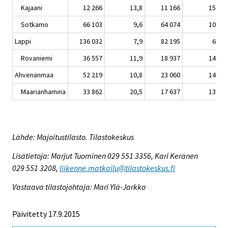
Kajaani
12 266
13,8
11 166
15,4
Sotkamo
66 103
9,6
64 074
10,8
Lappi
136 032
7,9
82 195
6,0
Rovaniemi
36 557
11,9
18 937
14,0
Ahvenanmaa
52 219
10,8
23 060
14,5
Maarianhamina
33 862
20,5
17 637
13,9
Lähde: Majoitustilasto. Tilastokeskus
Lisätietoja: Marjut Tuominen 029 551 3356, Kari Keränen
029 551 3208,
liikenne.matkailu@tilastokeskus.fi
Vastaava tilastojohtaja: Mari Ylä-Jarkko
Päivitetty 17.9.2015