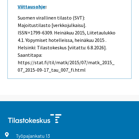
Viittausohje
:
Suomen virallinen tilasto (SVT):
Majoitustilasto [verkkojulkaisu].
ISSN=1799-6309.
Heinäkuu
2015, Liitetaulukko
4.1. Yöpymiset hotelleissa, heinäkuu 2015 .
Helsinki: Tilastokeskus [viitattu: 6.8.2026].
Saantitapa:
https://stat.fi/til/matk/2015/07/matk_2015_
07_2015-09-17_tau_007_fi.html
Työpajankatu
13