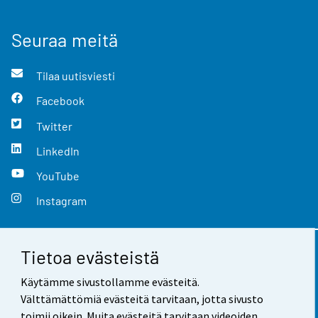
Seuraa meitä
Tilaa uutisviesti
Facebook
Twitter
LinkedIn
YouTube
Instagram
Tietoa evästeistä
Yhteystiedot
Käytämme sivustollamme evästeitä.
Palaute
Välttämättömiä evästeitä tarvitaan, jotta sivusto
toimii oikein. Muita evästeitä tarvitaan videoiden,
Käyttöehdot