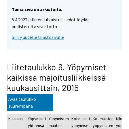
Tämä sivu on arkistoitu.
5.4.2022 jälkeen julkaistut tiedot löydät
uudistetulta sivustolta.
Siirry uudelle tilastosivulle
Liitetaulukko 6. Yöpymiset
kaikissa majoitusliikkeissä
kuukausittain, 2015
Avaa taulukko
suurempana
Kuukausi
Yöpymiset
Yöpymisten
Kotimaiset
Kotimaisten
Ulkoma
yhteensä
muutos
yöpymiset
yöpymisten
yöpymi