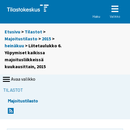
Valikko
Haku
Etusivu
>
Tilastot
>
Majoitustilasto
>
2015
>
heinäkuu
> Liitetaulukko 6.
Yöpymiset kaikissa
majoitusliikkeissä
kuukausittain, 2015
Avaa valikko
TILASTOT
Majoitustilasto