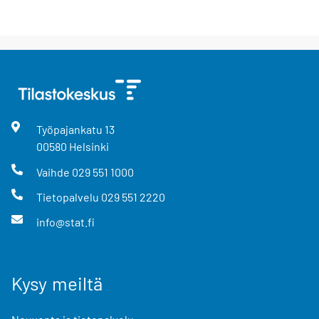
Työpajankatu
13
00580
Helsinki
Vaihde
029 551 1000
Tietopalvelu
029 551 2220
info@stat.fi
Kysy meiltä