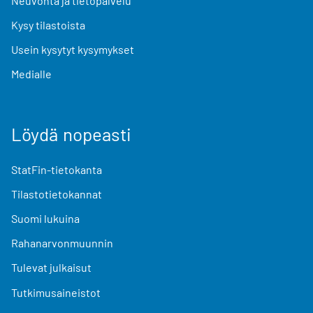
Neuvonta ja tietopalvelu
Kysy tilastoista
Usein kysytyt kysymykset
Medialle
Löydä nopeasti
StatFin-tietokanta
Tilastotietokannat
Suomi lukuina
Rahanarvonmuunnin
Tulevat julkaisut
Tutkimusaineistot