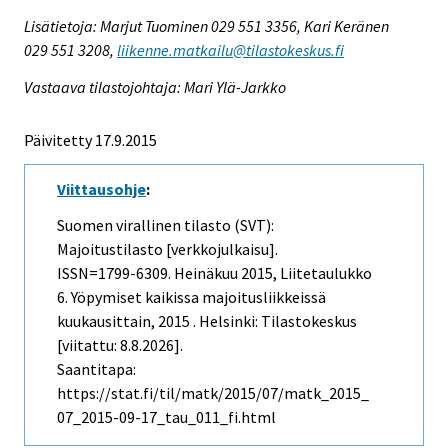
Lisätietoja: Marjut Tuominen 029 551 3356, Kari Keränen
029 551 3208,
liikenne.matkailu@tilastokeskus.fi
Vastaava tilastojohtaja: Mari Ylä-Jarkko
Päivitetty 17.9.2015
Viittausohje
:
Suomen virallinen tilasto (SVT):
Majoitustilasto [verkkojulkaisu].
ISSN=1799-6309.
Heinäkuu
2015, Liitetaulukko
6. Yöpymiset kaikissa majoitusliikkeissä
kuukausittain, 2015 . Helsinki: Tilastokeskus
[viitattu: 8.8.2026].
Saantitapa:
https://stat.fi/til/matk/2015/07/matk_2015_
07_2015-09-17_tau_011_fi.html