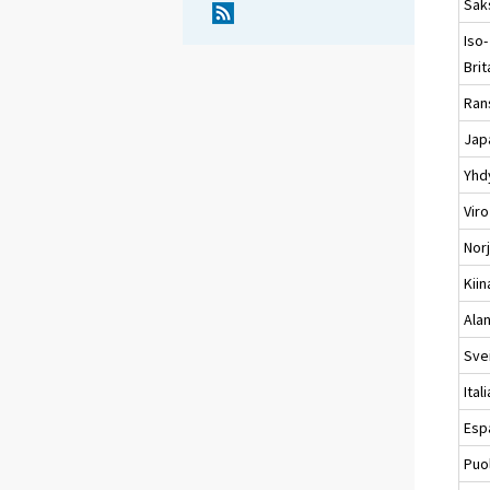
Sak
Iso-
Brit
Ran
Jap
Yhd
Viro
Nor
Kiin
Ala
Svei
Itali
Esp
Puo