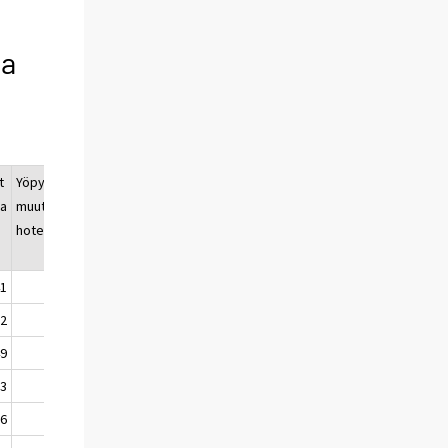
na
t
Yöpymisten
sa
muutos, %,
hotellit
41
1,1
92
2,7
49
-2,7
83
-43,0
66
6,3