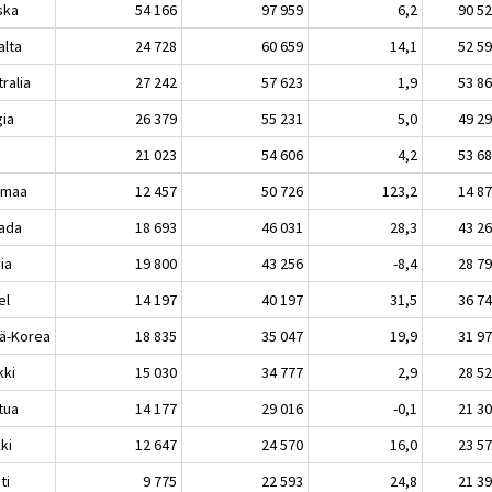
ska
54 166
97 959
6,2
90 5
alta
24 728
60 659
14,1
52 5
ralia
27 242
57 623
1,9
53 8
gia
26 379
55 231
5,0
49 2
a
21 023
54 606
4,2
53 6
imaa
12 457
50 726
123,2
14 8
ada
18 693
46 031
28,3
43 2
ia
19 800
43 256
-8,4
28 7
el
14 197
40 197
31,5
36 7
lä-Korea
18 835
35 047
19,9
31 9
kki
15 030
34 777
2,9
28 5
tua
14 177
29 016
-0,1
21 3
ki
12 647
24 570
16,0
23 5
ti
9 775
22 593
24,8
21 3