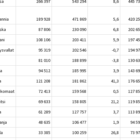
sa
266 397
543 294
8,6
445 7
annia
189 928
471 869
5,6
420 2
ska
87 806
230 090
6,8
202 6
ani
108 106
203 411
5,9
197 4
ysvallat
95 319
202 546
-0,7
194 9
81 010
188 899
-3,8
130 6
ja
94 512
185 995
3,9
143 6
a
121 208
181 862
41,3
176 6
nkomaat
72 413
159 568
0,5
127 8
tsi
69 633
158 805
21,2
119 8
a
61 289
127 757
3,7
113 8
anja
48 635
106 477
1,9
94 5
la
33 385
100 259
26,8
73 9