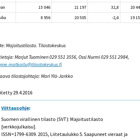
wan
15 046
21 197
32,8
20 4
ilia
8 956
20 505
-2,6
19 1
e: Majoitustilasto. Tilastokeskus
tietoja: Marjut Tuominen 029 551 3556, Ossi Nurmi 029 551 2984,
enne.matkailu@tilastokeskus.fi
aava tilastojohtaja: Mari Ylä-Jarkko
itetty 29.4.2016
Viittausohje
:
Suomen virallinen tilasto (SVT): Majoitustilasto
[verkkojulkaisu].
ISSN=1799-6309. 2015, Liitetaulukko 5. Saapuneet vieraat ja