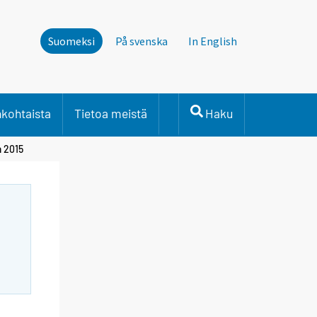
Suomeksi
På svenska
In English
nkohtaista
Tietoa meistä
Haku
a 2015