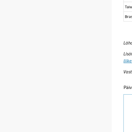
Tai
Bras
Lähd
Lisä
liik
Vast
Päiv