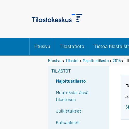
Etusivu
Tilastotieto
Tietoa tilastoist
Etusivu
>
Tilastot
>
Majoitustilasto
>
2015
> Li
TILASTOT
Majoitustilasto
T
Muutoksia tässä
5
tilastossa
S
Julkistukset
Katsaukset