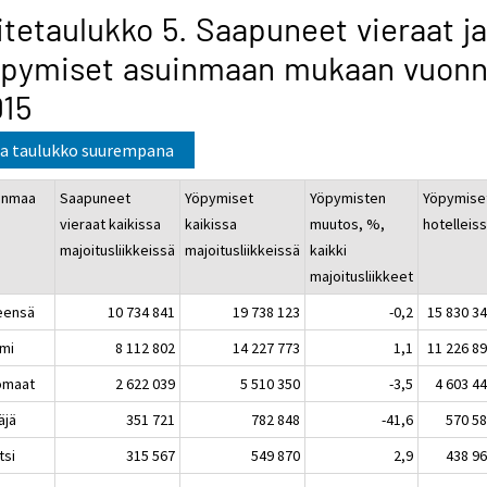
itetaulukko 5. Saapuneet vieraat ja
öpymiset asuinmaan mukaan vuon
015
a taulukko suurempana
inmaa
Saapuneet
Yöpymiset
Yöpymisten
Yöpymise
vieraat kaikissa
kaikissa
muutos, %,
hotelleis
majoitusliikkeissä
majoitusliikkeissä
kaikki
majoitusliikkeet
eensä
10 734 841
19 738 123
-0,2
15 830 3
mi
8 112 802
14 227 773
1,1
11 226 8
omaat
2 622 039
5 510 350
-3,5
4 603 4
äjä
351 721
782 848
-41,6
570 5
tsi
315 567
549 870
2,9
438 9