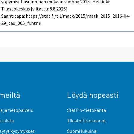
yöpymiset asuinmaan mukaan vuonna 2015 . Helsinki:
Tilastokeskus [viitattu: 8.8.2026].
Saantitapa: https://stat.fi/til/matk/2015/matk_2015_2016-04-
29_tau_005_fi.html
meiltä
Löydä nopeasti
 ja tietopalvelu
StatFin-tietokanta
stoista
Tilastotietokannat
sytyt kysymykset
Suomi lukuina