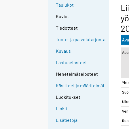
Taulukot
Li
y
Kuviot
2
Tiedotteet
Tuote- ja palvelutarjonta
Ava
Kuvaus
Asu
Laatuselosteet
Menetelmäselosteet
Yht
Käsitteet ja määritelmät
Suo
Luokitukset
Ulk
Linkit
Ven
Lisätietoja
Ruo