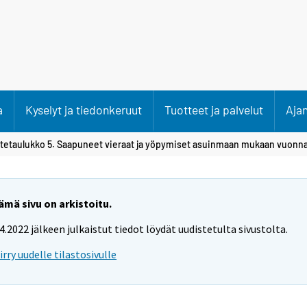
a
Kyselyt ja tiedonkeruut
Tuotteet ja palvelut
Aja
itetaulukko 5. Saapuneet vieraat ja yöpymiset asuinmaan mukaan vuonn
ämä sivu on arkistoitu.
.4.2022 jälkeen julkaistut tiedot löydät uudistetulta sivustolta.
iirry uudelle tilastosivulle