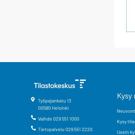
Kysy 
Työpajankatu
13
00580
Helsinki
Neuvonta
Vaihde
029 551 1000
Kysy tila
Tietopalvelu
029 551 2220
Usein ky