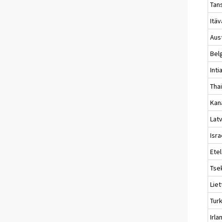
Tan
Itäv
Aust
Bel
Inti
Tha
Kan
Latv
Isra
Ete
Tse
Liet
Turk
Irlan