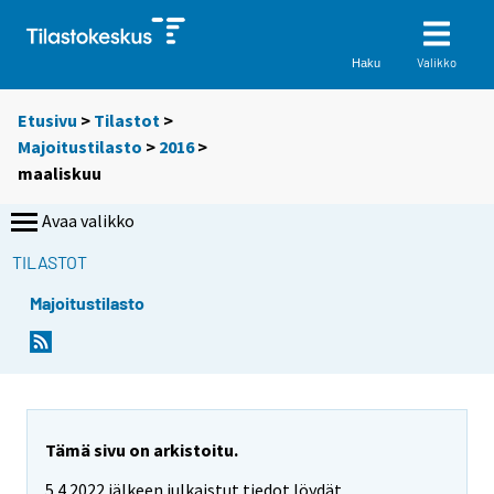
Valikko
Haku
Etusivu
>
Tilastot
>
Majoitustilasto
>
2016
>
maaliskuu
Avaa valikko
TILASTOT
Majoitustilasto
Tämä sivu on arkistoitu.
5.4.2022 jälkeen julkaistut tiedot löydät