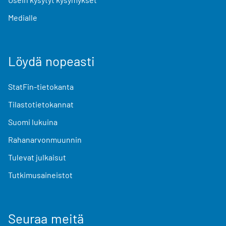
Medialle
Löydä nopeasti
StatFin-tietokanta
Tilastotietokannat
Suomi lukuina
Rahanarvonmuunnin
Tulevat julkaisut
Tutkimusaineistot
Seuraa meitä