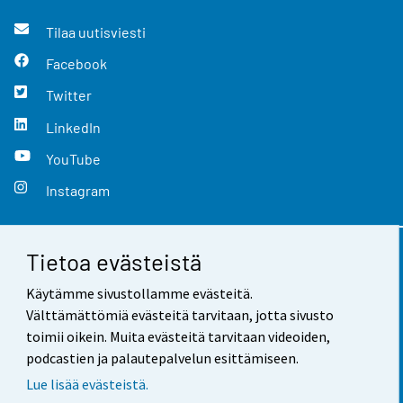
Tilaa uutisviesti
Facebook
Twitter
LinkedIn
YouTube
Instagram
Tietoa evästeistä
Yhteystiedot
Käytämme sivustollamme evästeitä.
Palaute
Välttämättömiä evästeitä tarvitaan, jotta sivusto
toimii oikein. Muita evästeitä tarvitaan videoiden,
Käyttöehdot
podcastien ja palautepalvelun esittämiseen.
Tietosuoja
Lue lisää evästeistä.