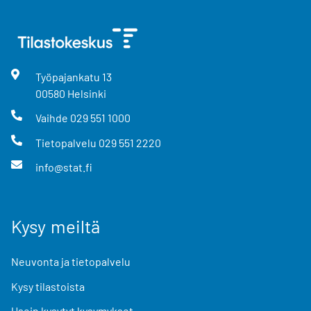
Työpajankatu
13
00580
Helsinki
Vaihde
029 551 1000
Tietopalvelu
029 551 2220
info@stat.fi
Kysy meiltä
Neuvonta ja tietopalvelu
Kysy tilastoista
Usein kysytyt kysymykset