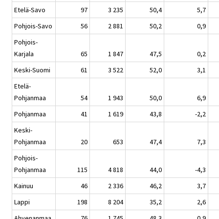
Etelä-Savo
97
3 235
50,4
5,7
Pohjois-Savo
56
2 881
50,2
0,9
Pohjois-
Karjala
65
1 847
47,5
0,2
Keski-Suomi
61
3 522
52,0
3,1
Etelä-
Pohjanmaa
54
1 943
50,0
6,9
Pohjanmaa
41
1 619
43,8
-2,2
Keski-
Pohjanmaa
20
653
47,4
7,3
Pohjois-
Pohjanmaa
115
4 818
44,0
-4,3
Kainuu
46
2 336
46,2
3,7
Lappi
198
8 204
35,2
2,6
Ahvenanmaa
76
1 745
48,3
0,9