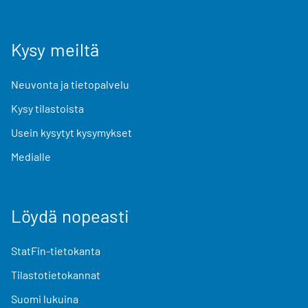
Kysy meiltä
Neuvonta ja tietopalvelu
Kysy tilastoista
Usein kysytyt kysymykset
Medialle
Löydä nopeasti
StatFin-tietokanta
Tilastotietokannat
Suomi lukuina