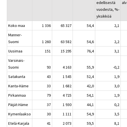
edellisestä
alv
vuodesta, %-
yksikköä
Koko maa
1 336
65 327
54,4
2,1
Manner-
Suomi
1 260
63 582
54,6
2,2
Uusimaa
151
15 295
76,4
3,1
Varsinais-
Suomi
93
4 163
55,9
-0,2
Satakunta
43
1 545
52,4
1,9
Kanta-Häme
33
1 682
42,0
3,0
Pirkanmaa
79
4 725
54,1
1,9
Päijät-Häme
37
1 930
44,1
0,2
Kymenlaakso
30
1 111
54,9
3,5
Etelä-Karjala
41
2 073
59,5
8,1