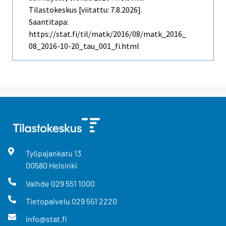
Tilastokeskus [viitattu: 7.8.2026].
Saantitapa:
https://stat.fi/til/matk/2016/08/matk_2016_
08_2016-10-20_tau_001_fi.html
Työpajankatu
13
00580
Helsinki
Vaihde
029 551 1000
Tietopalvelu
029 551 2220
info@stat.fi