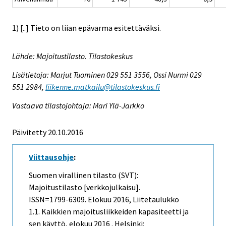
1) [..] Tieto on liian epävarma esitettäväksi.
Lähde: Majoitustilasto. Tilastokeskus
Lisätietoja: Marjut Tuominen 029 551 3556, Ossi Nurmi 029
551 2984,
liikenne.matkailu@tilastokeskus.fi
Vastaava tilastojohtaja: Mari Ylä-Jarkko
Päivitetty 20.10.2016
Viittausohje
:
Suomen virallinen tilasto (SVT):
Majoitustilasto [verkkojulkaisu].
ISSN=1799-6309.
Elokuu
2016, Liitetaulukko
1.1. Kaikkien majoitusliikkeiden kapasiteetti ja
sen käyttö, elokuu 2016 . Helsinki: