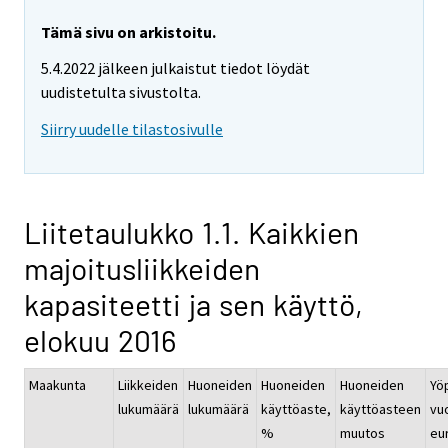
Tämä sivu on arkistoitu.
5.4.2022 jälkeen julkaistut tiedot löydät
uudistetulta sivustolta.
Siirry uudelle tilastosivulle
Liitetaulukko 1.1. Kaikkien
majoitusliikkeiden
kapasiteetti ja sen käyttö,
elokuu 2016
Maakunta
Liikkeiden
Huoneiden
Huoneiden
Huoneiden
Yö
lukumäärä
lukumäärä
käyttöaste,
käyttöasteen
vu
%
muutos
eur