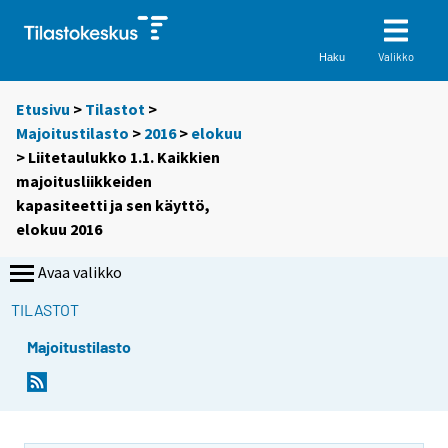
Valikko
Haku
Etusivu
>
Tilastot
>
Majoitustilasto
>
2016
>
elokuu
> Liitetaulukko 1.1. Kaikkien
majoitusliikkeiden
kapasiteetti ja sen käyttö,
elokuu 2016
Avaa valikko
TILASTOT
Majoitustilasto