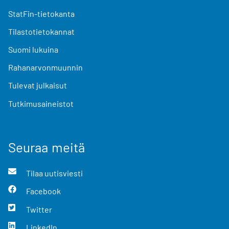
StatFin-tietokanta
Tilastotietokannat
Suomi lukuina
Rahanarvonmuunnin
Tulevat julkaisut
Tutkimusaineistot
Seuraa meitä
Tilaa uutisviesti
Facebook
Twitter
LinkedIn