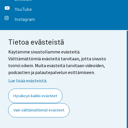
YouTube
Instagram
Tietoa evästeistä
Yhteystiedot
Käytämme sivustollamme evästeitä.
Palaute
Välttämättömiä evästeitä tarvitaan, jotta sivusto
toimii oikein. Muita evästeitä tarvitaan videoiden,
Käyttöehdot
podcastien ja palautepalvelun esittämiseen.
Tietosuoja
Lue lisää evästeistä.
Saavutettavuus
Hyväksyn kaikki evästeet
Tietoa sivustosta
Vain välttämättömät evästeet
Evästeasetukset