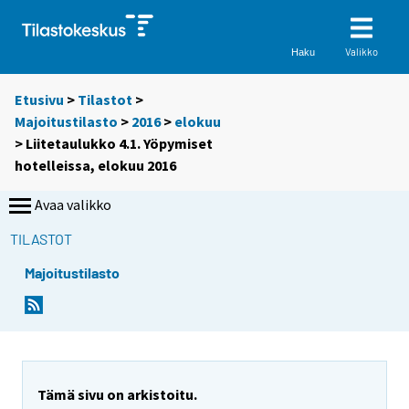
Valikko
Haku
Etusivu
>
Tilastot
>
Majoitustilasto
>
2016
>
elokuu
> Liitetaulukko 4.1. Yöpymiset
hotelleissa, elokuu 2016
Avaa valikko
TILASTOT
Majoitustilasto
Tämä sivu on arkistoitu.