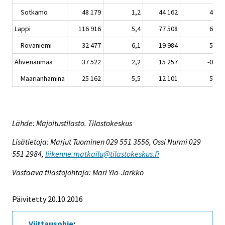
Sotkamo
48 179
1,2
44 162
4,3
Lappi
116 916
5,4
77 508
6,0
Rovaniemi
32 477
6,1
19 984
5,5
Ahvenanmaa
37 522
2,2
15 257
-0,1
Maarianhamina
25 162
5,5
12 101
5,4
Lähde: Majoitustilasto. Tilastokeskus
Lisätietoja: Marjut Tuominen 029 551 3556, Ossi Nurmi 029
551 2984,
liikenne.matkailu@tilastokeskus.fi
Vastaava tilastojohtaja: Mari Ylä-Jarkko
Päivitetty 20.10.2016
Viittausohje
: