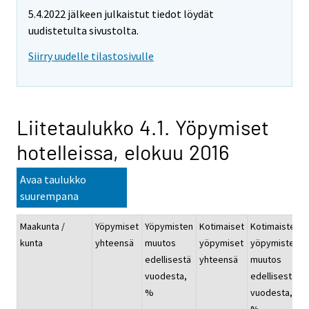
5.4.2022 jälkeen julkaistut tiedot löydät
uudistetulta sivustolta.
Siirry uudelle tilastosivulle
Liitetaulukko 4.1. Yöpymiset
hotelleissa, elokuu 2016
Avaa taulukko
suurempana
Maakunta /
Yöpymiset
Yöpymisten
Kotimaiset
Kotimaisten
kunta
yhteensä
muutos
yöpymiset
yöpymisten
edellisestä
yhteensä
muutos
vuodesta,
edellisestä
%
vuodesta,