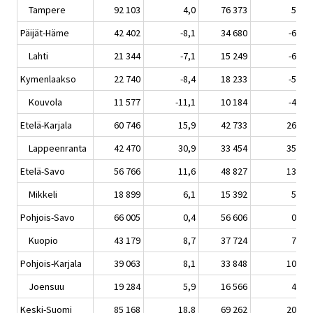
Tampere
92 103
4,0
76 373
5,1
Päijät-Häme
42 402
-8,1
34 680
-6,8
Lahti
21 344
-7,1
15 249
-6,0
Kymenlaakso
22 740
-8,4
18 233
-5,0
Kouvola
11 577
-11,1
10 184
-4,7
Etelä-Karjala
60 746
15,9
42 733
26,2
Lappeenranta
42 470
30,9
33 454
35,7
Etelä-Savo
56 766
11,6
48 827
13,4
Mikkeli
18 899
6,1
15 392
5,8
Pohjois-Savo
66 005
0,4
56 606
0,5
Kuopio
43 179
8,7
37 724
7,8
Pohjois-Karjala
39 063
8,1
33 848
10,3
Joensuu
19 284
5,9
16 566
4,3
Keski-Suomi
85 168
18,8
69 262
20,6