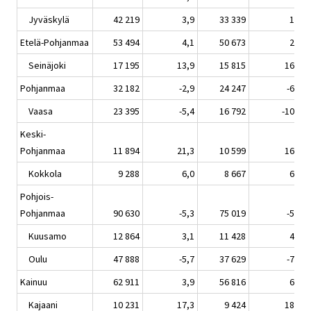
Jyväskylä
42 219
3,9
33 339
1,5
Etelä-Pohjanmaa
53 494
4,1
50 673
2,6
Seinäjoki
17 195
13,9
15 815
16,2
Pohjanmaa
32 182
-2,9
24 247
-6,8
Vaasa
23 395
-5,4
16 792
-10,6
Keski-
Pohjanmaa
11 894
21,3
10 599
16,6
Kokkola
9 288
6,0
8 667
6,9
Pohjois-
Pohjanmaa
90 630
-5,3
75 019
-5,1
Kuusamo
12 864
3,1
11 428
4,2
Oulu
47 888
-5,7
37 629
-7,1
Kainuu
62 911
3,9
56 816
6,9
Kajaani
10 231
17,3
9 424
18,6