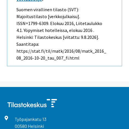
Suomen virallinen tilasto (SVT):
Majoitustilasto [verkkojulkaisu].
ISSN=1799-6309.
Elokuu
2016, Liitetaulukko
4.1. Yöpymiset hotelleissa, elokuu 2016 .
Helsinki: Tilastokeskus [viitattu: 9.8.2026].
Saantitapa:
https://stat.fi/til/matk/2016/08/matk_2016_
08_2016-10-20_tau_007_fi.html
Työpajankatu
13
00580
Helsinki