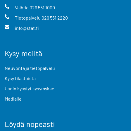
Vaihde
029 551 1000
Tietopalvelu
029 551 2220
info@stat.fi
Kysy meiltä
Neuvonta ja tietopalvelu
Kysy tilastoista
Usein kysytyt kysymykset
Medialle
Löydä nopeasti