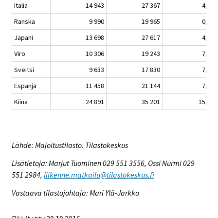
Italia
14 943
27 367
4,2
Ranska
9 990
19 965
0,3
Japani
13 698
27 617
4,5
Viro
10 306
19 243
7,0
Sveitsi
9 633
17 830
7,0
Espanja
11 458
21 144
7,2
Kiina
24 891
35 201
15,3
Lähde: Majoitustilasto. Tilastokeskus
Lisätietoja: Marjut Tuominen 029 551 3556, Ossi Nurmi 029
551 2984,
liikenne.matkailu@tilastokeskus.fi
Vastaava tilastojohtaja: Mari Ylä-Jarkko