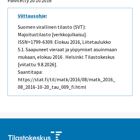
Päivitetty 20.10.2016
Viittausohje
:
Suomen virallinen tilasto (SVT):
Majoitustilasto [verkkojulkaisu].
ISSN=1799-6309.
Elokuu
2016, Liitetaulukko
5.1. Saapuneet vieraat ja yöpymiset asuinmaan
mukaan, elokuu 2016 . Helsinki: Tilastokeskus
[viitattu: 9.8.2026].
Saantitapa:
https://stat.fi/til/matk/2016/08/matk_2016_
08_2016-10-20_tau_009_fi.html