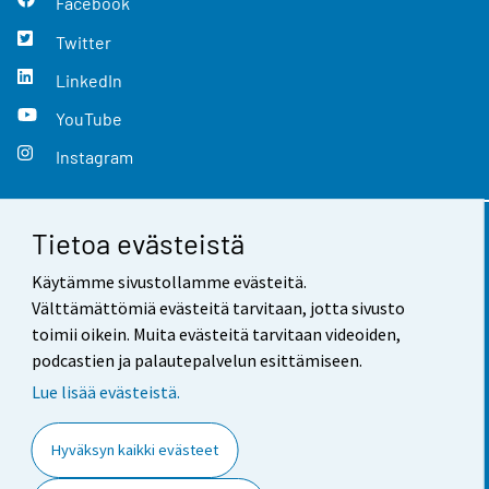
Facebook
Twitter
LinkedIn
YouTube
Instagram
Tietoa evästeistä
Yhteystiedot
Käytämme sivustollamme evästeitä.
Palaute
Välttämättömiä evästeitä tarvitaan, jotta sivusto
toimii oikein. Muita evästeitä tarvitaan videoiden,
Käyttöehdot
podcastien ja palautepalvelun esittämiseen.
Tietosuoja
Lue lisää evästeistä.
Saavutettavuus
Hyväksyn kaikki evästeet
Tietoa sivustosta