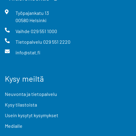
Työpajankatu
13
00580
Helsinki
Vaihde
029 551 1000
Tietopalvelu
029 551 2220
info@stat.fi
Kysy meiltä
Neuvonta ja tietopalvelu
Kysy tilastoista
Usein kysytyt kysymykset
Medialle