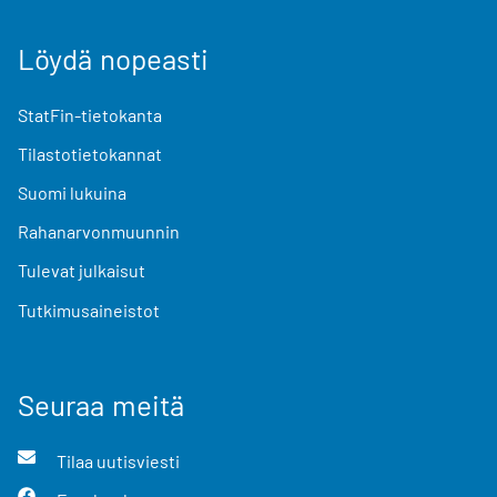
Löydä nopeasti
StatFin-tietokanta
Tilastotietokannat
Suomi lukuina
Rahanarvonmuunnin
Tulevat julkaisut
Tutkimusaineistot
Seuraa meitä
Tilaa uutisviesti