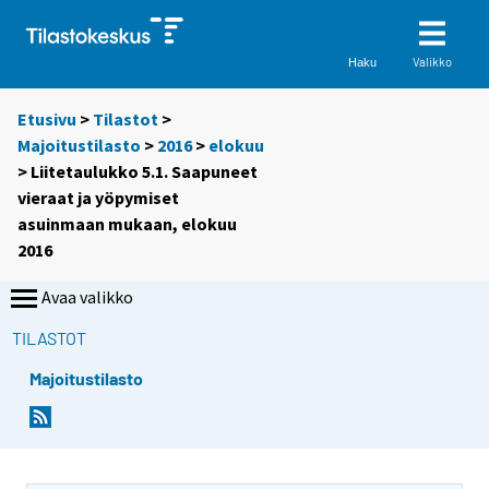
Valikko
Haku
Etusivu
>
Tilastot
>
Majoitustilasto
>
2016
>
elokuu
> Liitetaulukko 5.1. Saapuneet
vieraat ja yöpymiset
asuinmaan mukaan, elokuu
2016
Avaa valikko
TILASTOT
Majoitustilasto