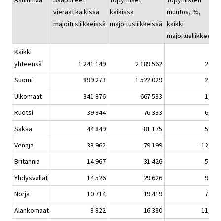
Asuinmaa
Saapuneet
Yöpymiset
Yöpymisten
vieraat kaikissa
kaikissa
muutos, %,
h
majoitusliikkeissä
majoitusliikkeissä
kaikki
majoitusliikkeet
Kaikki
yhteensä
1 241 149
2 189 562
2,1
Suomi
899 273
1 522 029
2,3
Ulkomaat
341 876
667 533
1,5
Ruotsi
39 844
76 333
6,1
Saksa
44 849
81 175
5,4
Venäjä
33 962
79 199
-12,7
Britannia
14 967
31 426
-5,4
Yhdysvallat
14 526
29 626
9,2
Norja
10 714
19 419
7,6
Alankomaat
8 822
16 330
11,5