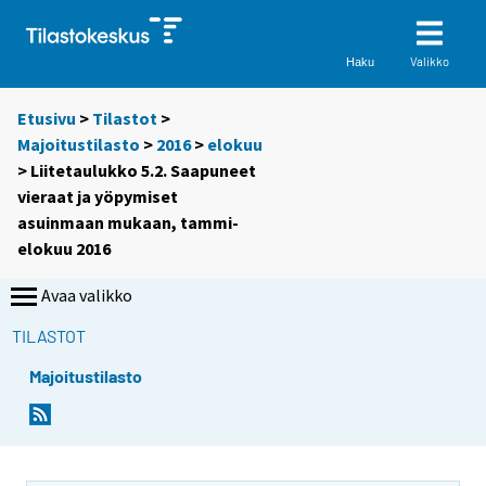
Valikko
Haku
Etusivu
>
Tilastot
>
Majoitustilasto
>
2016
>
elokuu
> Liitetaulukko 5.2. Saapuneet
vieraat ja yöpymiset
asuinmaan mukaan, tammi-
elokuu 2016
Avaa valikko
TILASTOT
Majoitustilasto