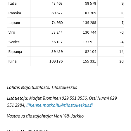
Italia
48 468
98 578
9,8
Ranska
69 622
182 205
8,1
Japani
74 960
139 288
7,3
Viro
58 244
130 744
-0,1
Sveitsi
56 187
122 911
-4,0
Espanja
39 459
82 104
14,0
Kiina
109 176
155 331
20,4
Lähde: Majoitustilasto. Tilastokeskus
Lisätietoja: Marjut Tuominen 029 551 3556, Ossi Nurmi 029
551 2984,
liikenne.matkailu@tilastokeskus.fi
Vastaava tilastojohtaja: Mari Ylä-Jarkko