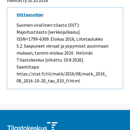
Päivitetty 20.10.2016
Viittausohje
:
Suomen virallinen tilasto (SVT):
Majoitustilasto [verkkojulkaisu].
ISSN=1799-6309.
Elokuu
2016, Liitetaulukko
5.2. Saapuneet vieraat ja yöpymiset asuinmaan
mukaan, tammi-elokuu 2016 . Helsinki:
Tilastokeskus [viitattu: 10.8.2026].
Saantitapa:
https://stat.fi/til/matk/2016/08/matk_2016_
08_2016-10-20_tau_010_fi.html