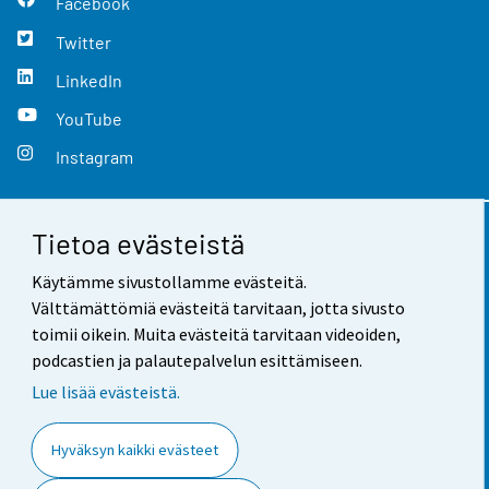
Facebook
Twitter
LinkedIn
YouTube
Instagram
Tietoa evästeistä
Yhteystiedot
Käytämme sivustollamme evästeitä.
Palaute
Välttämättömiä evästeitä tarvitaan, jotta sivusto
toimii oikein. Muita evästeitä tarvitaan videoiden,
Käyttöehdot
podcastien ja palautepalvelun esittämiseen.
Tietosuoja
Lue lisää evästeistä.
Saavutettavuus
Hyväksyn kaikki evästeet
Tietoa sivustosta