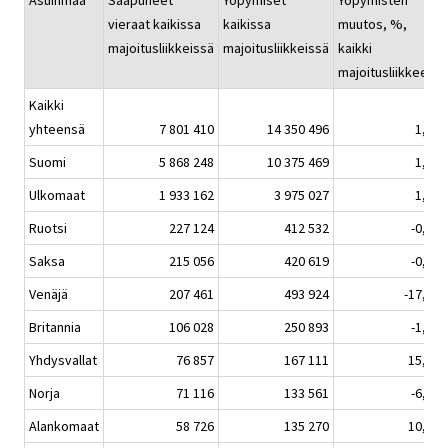
Asuinmaa
Saapuneet
Yöpymiset
Yöpymisten
vieraat kaikissa
kaikissa
muutos, %,
h
majoitusliikkeissä
majoitusliikkeissä
kaikki
majoitusliikkeet
Kaikki
yhteensä
7 801 410
14 350 496
1,7
Suomi
5 868 248
10 375 469
1,7
Ulkomaat
1 933 162
3 975 027
1,7
Ruotsi
227 124
412 532
-0,2
Saksa
215 056
420 619
-0,1
Venäjä
207 461
493 924
-17,6
Britannia
106 028
250 893
-1,9
Yhdysvallat
76 857
167 111
15,0
Norja
71 116
133 561
-6,2
Alankomaat
58 726
135 270
10,1