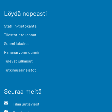
Löydä nopeasti
StatFin-tietokanta
Tilastotietokannat
Suomi lukuina
Rahanarvonmuunnin
Tulevat julkaisut
Tutkimusaineistot
Seuraa meitä
Tilaa uutisviesti