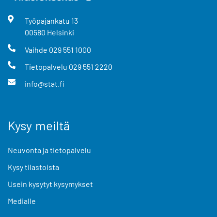
Työpajankatu
13
00580
Helsinki
Vaihde
029 551 1000
Tietopalvelu
029 551 2220
info@stat.fi
Kysy meiltä
Neuvonta ja tietopalvelu
Kysy tilastoista
Usein kysytyt kysymykset
Medialle