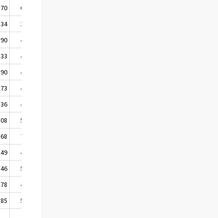
,70
62,90
,34
32,67
,90
41,19
,33
42,36
,90
45,47
,73
40,17
,36
48,59
,08
50,01
,68
71,94
,49
43,58
,46
53,50
,78
46,96
,85
55,80