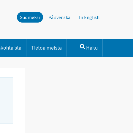
Suomeksi
På svenska
In English
nkohtaista
Tietoa meistä
Haku