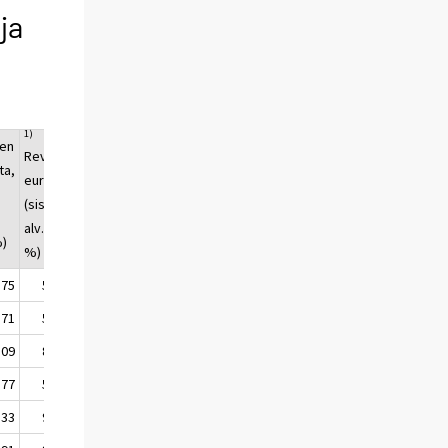
ja
1)
en
RevPAR,
ta,
euroa
(sisältää
ä
alv. 10
%)
%)
,75
56,25
,71
56,58
,09
82,44
,77
54,63
,33
94,58