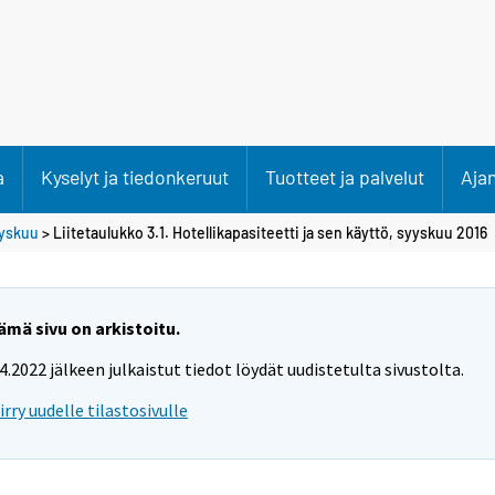
a
Kyselyt ja tiedonkeruut
Tuotteet ja palvelut
Aja
yskuu
> Liitetaulukko 3.1. Hotellikapasiteetti ja sen käyttö, syyskuu 2016
ämä sivu on arkistoitu.
.4.2022 jälkeen julkaistut tiedot löydät uudistetulta sivustolta.
iirry uudelle tilastosivulle