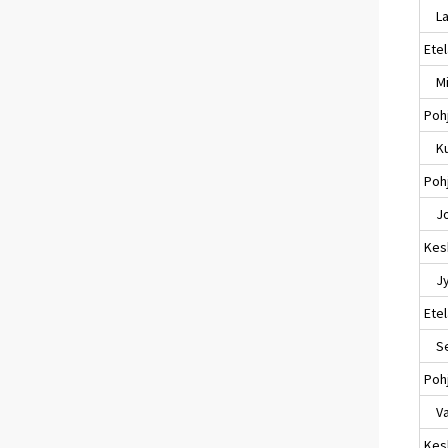
Lap
Ete
Mik
Poh
Ku
Pohj
Jo
Kes
Jyv
Ete
Sei
Poh
Va
Kes