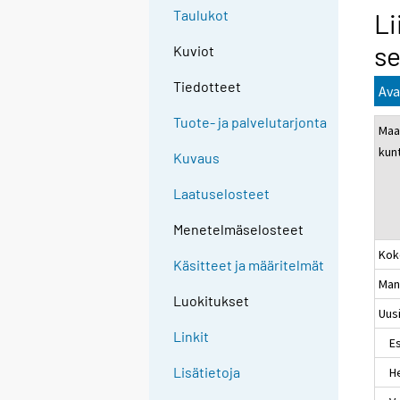
Taulukot
Li
se
Kuviot
Tiedotteet
Ava
Tuote- ja palvelutarjonta
Maa
kun
Kuvaus
Laatuselosteet
Menetelmäselosteet
Kok
Käsitteet ja määritelmät
Man
Luokitukset
Uus
Linkit
Es
Lisätietoja
Hel