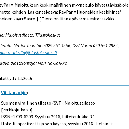
evPar = Majoituksen keskimääräinen myyntitulo käytettävissä ol
netta kohden. Laskentakaava: RevPar = Huoneiden keskihinta*
eiden käyttöaste. [..]Tieto on liian epävarma esitettäväksi.
e: Majoitustilasto. Tilastokeskus
tietoja: Marjut Tuominen 029 551 3556, Ossi Nurmi 029 551 2984,
enne.matkailu@tilastokeskus.fi
aava tilastojohtaja: Mari Ylä-Jarkko
itetty 17.11.2016
Viittausohje
:
Suomen virallinen tilasto (SVT): Majoitustilasto
[verkkojulkaisu].
ISSN=1799-6309.
Syyskuu
2016, Liitetaulukko 3.1.
Hotellikapasiteetti ja sen käyttö, syyskuu 2016 . Helsinki: