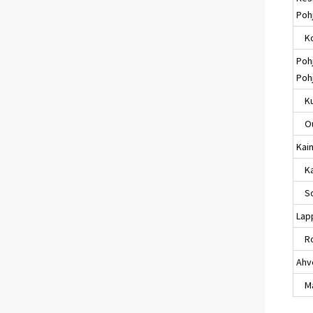
Poh
Ko
Poh
Poh
Ku
Ou
Kai
Kaj
So
Lap
Ro
Ahv
Maa