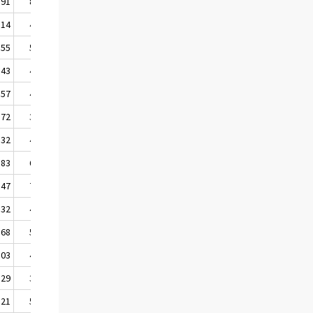
,91
82,70
,14
49,82
,55
55,07
,43
42,95
,57
42,68
,72
37,79
,32
43,44
,83
65,21
,47
75,31
,32
45,36
,68
50,08
,03
43,53
,29
38,26
,21
56,90