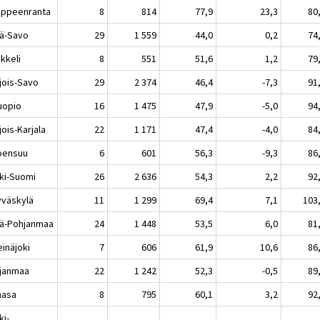
peenranta
8
814
77,9
23,3
80
lä-Savo
29
1 559
44,0
0,2
74
keli
8
551
51,6
1,2
79
jois-Savo
29
2 374
46,4
-7,3
91
opio
16
1 475
47,9
-5,0
94
ois-Karjala
22
1 171
47,4
-4,0
84
ensuu
6
601
56,3
-9,3
86
ki-Suomi
26
2 636
54,3
2,2
92
äskylä
11
1 299
69,4
7,1
103
lä-Pohjanmaa
24
1 448
53,5
6,0
81
näjoki
7
606
61,9
10,6
86
janmaa
22
1 242
52,3
-0,5
89
asa
8
795
60,1
3,2
92
ki-