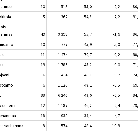
janmaa
10
518
55,0
2,2
80
kkola
5
362
54,8
-7,2
91
jois-
janmaa
49
3 398
55,7
-1,6
86
usamo
10
777
45,9
5,0
77
lu
11
1 474
70,7
-0,2
98
nuu
19
1 785
45,2
0,0
71
aani
6
414
46,8
-0,7
74
tkamo
6
1 126
48,2
-0,5
69
pi
88
6 246
43,6
-0,5
84
vaniemi
12
1 187
46,2
2,4
79
enanmaa
18
938
38,4
-4,7
rianhamina
8
574
49,4
-10,9