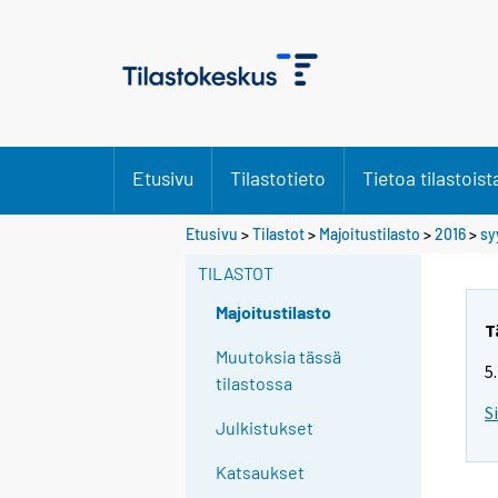
Etusivu
Tilastotieto
Tietoa tilastoist
Etusivu
>
Tilastot
>
Majoitustilasto
>
2016
>
sy
TILASTOT
Majoitustilasto
T
Muutoksia tässä
5
tilastossa
S
Julkistukset
Katsaukset