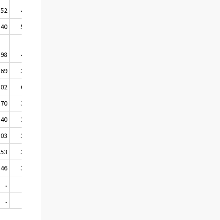
,52
44,25
,40
50,09
,98
48,48
,69
35,66
,02
69,27
,70
32,43
,40
34,79
,03
33,27
,53
36,90
,46
36,72
..
..
..
..