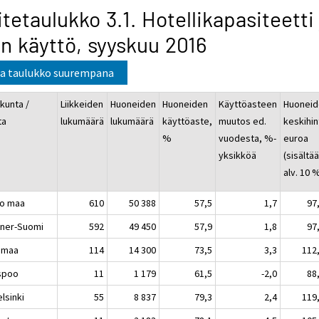
itetaulukko 3.1. Hotellikapasiteetti 
n käyttö, syyskuu 2016
a taulukko suurempana
kunta /
Liikkeiden
Huoneiden
Huoneiden
Käyttöasteen
Huoneid
ta
lukumäärä
lukumäärä
käyttöaste,
muutos ed.
keskihin
%
vuodesta, %-
euroa
yksikköä
(sisältä
alv. 10 
o maa
610
50 388
57,5
1,7
97
ner-Suomi
592
49 450
57,9
1,8
97
imaa
114
14 300
73,5
3,3
112
poo
11
1 179
61,5
-2,0
88
sinki
55
8 837
79,3
2,4
119