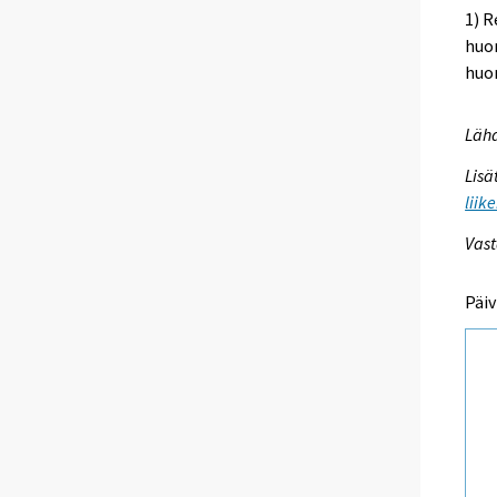
1) R
huo
huon
Lähd
Lisä
liik
Vast
Päiv