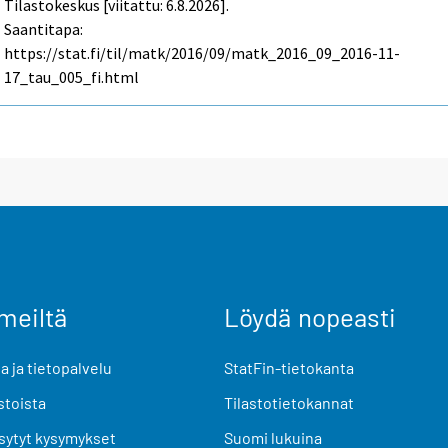
Tilastokeskus [viitattu: 6.8.2026].
Saantitapa:
https://stat.fi/til/matk/2016/09/matk_2016_09_2016-11-
17_tau_005_fi.html
meiltä
Löydä nopeasti
 ja tietopalvelu
StatFin-tietokanta
stoista
Tilastotietokannat
sytyt kysymykset
Suomi lukuina