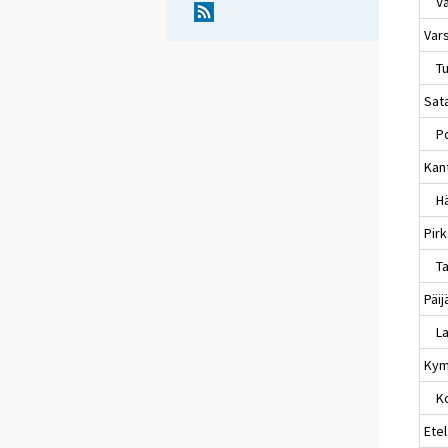
Va
Var
Tu
Sat
Po
Kan
Hä
Pir
Ta
Päi
La
Kym
Ko
Etel