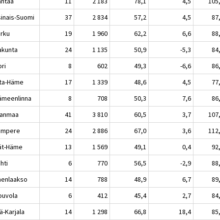
ntaa
11
2 183
78,1
4,5
105
sinais-Suomi
37
2 834
57,2
4,5
87
rku
19
1 960
62,2
6,6
88
akunta
24
1 135
50,9
-5,3
84
ri
8
602
49,3
-6,6
86
ta-Häme
17
1 339
48,6
4,5
77
meenlinna
8
708
50,3
7,6
86
kanmaa
41
3 810
60,5
3,7
107
mpere
24
2 886
67,0
3,6
112
jät-Häme
13
1 569
49,1
0,4
92
hti
6
770
56,5
-2,9
88
enlaakso
14
788
48,9
6,7
89
uvola
6
412
45,4
2,7
84
ä-Karjala
14
1 298
66,8
18,4
85