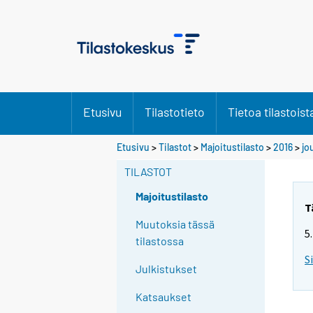
Etusivu
Tilastotieto
Tietoa tilastoist
Etusivu
>
Tilastot
>
Majoitustilasto
>
2016
>
jo
TILASTOT
Majoitustilasto
T
Muutoksia tässä
5
tilastossa
S
Julkistukset
Katsaukset