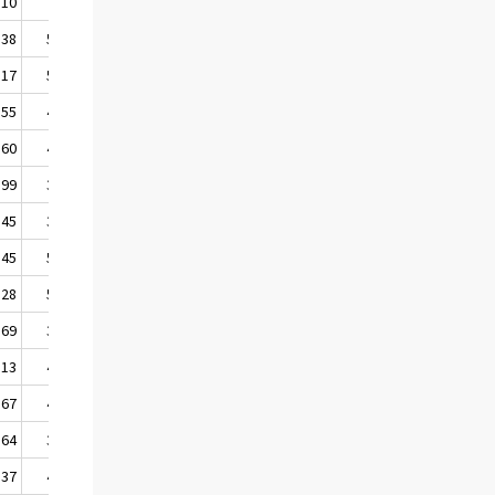
,10
73,84
,38
50,52
,17
55,11
,55
40,63
,60
41,93
,99
32,29
,45
37,14
,45
52,30
,28
58,20
,69
38,52
,13
44,47
,67
43,59
,64
37,64
,37
44,63