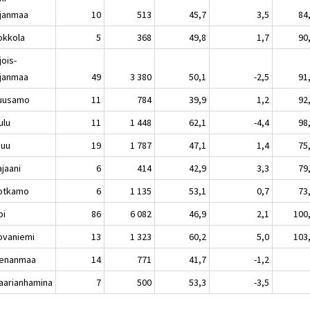
janmaa
10
513
45,7
3,5
84
kkola
5
368
49,8
1,7
90
jois-
janmaa
49
3 380
50,1
-2,5
91
usamo
11
784
39,9
1,2
92
lu
11
1 448
62,1
-4,4
98
nuu
19
1 787
47,1
1,4
75
aani
6
414
42,9
3,3
79
tkamo
6
1 135
53,1
0,7
73
pi
86
6 082
46,9
2,1
100
vaniemi
13
1 323
60,2
5,0
103
enanmaa
14
771
41,7
-1,2
rianhamina
7
500
53,3
-3,5