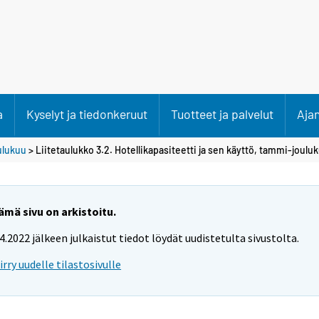
a
Kyselyt ja tiedonkeruut
Tuotteet ja palvelut
Aja
ulukuu
> Liitetaulukko 3.2. Hotellikapasiteetti ja sen käyttö, tammi-joulu
ämä sivu on arkistoitu.
.4.2022 jälkeen julkaistut tiedot löydät uudistetulta sivustolta.
iirry uudelle tilastosivulle