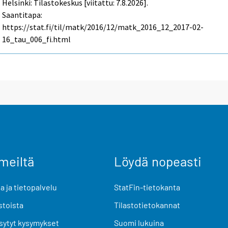
Helsinki: Tilastokeskus [viitattu: 7.8.2026].
Saantitapa:
https://stat.fi/til/matk/2016/12/matk_2016_12_2017-02-
16_tau_006_fi.html
meiltä
Löydä nopeasti
 ja tietopalvelu
StatFin-tietokanta
stoista
Tilastotietokannat
sytyt kysymykset
Suomi lukuina