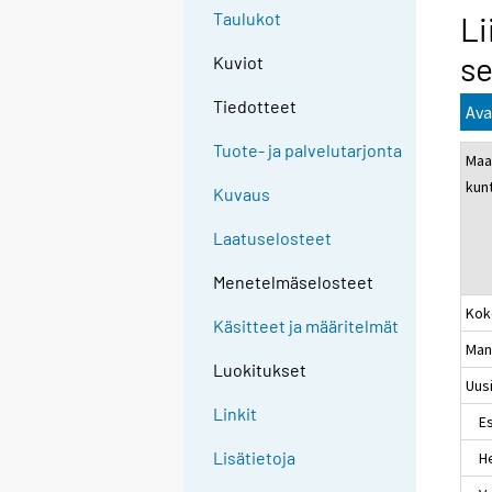
Taulukot
Li
se
Kuviot
Tiedotteet
Ava
Tuote- ja palvelutarjonta
Maa
kun
Kuvaus
Laatuselosteet
Menetelmäselosteet
Kok
Käsitteet ja määritelmät
Man
Luokitukset
Uus
Linkit
Es
Lisätietoja
Hel