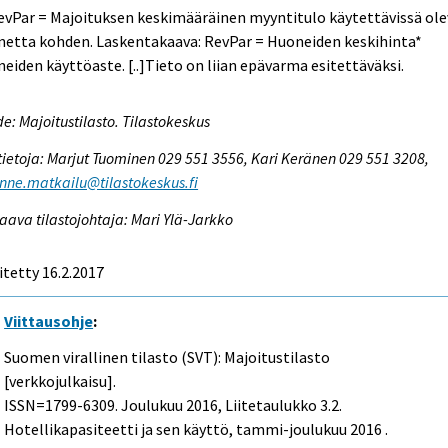
evPar = Majoituksen keskimääräinen myyntitulo käytettävissä ol
netta kohden. Laskentakaava: RevPar = Huoneiden keskihinta*
eiden käyttöaste. [..]Tieto on liian epävarma esitettäväksi.
e: Majoitustilasto. Tilastokeskus
tietoja: Marjut Tuominen 029 551 3556, Kari Keränen 029 551 3208,
enne.matkailu@tilastokeskus.fi
aava tilastojohtaja: Mari Ylä-Jarkko
itetty 16.2.2017
Viittausohje
:
Suomen virallinen tilasto (SVT): Majoitustilasto
[verkkojulkaisu].
ISSN=1799-6309.
Joulukuu
2016, Liitetaulukko 3.2.
Hotellikapasiteetti ja sen käyttö, tammi-joulukuu 2016 .