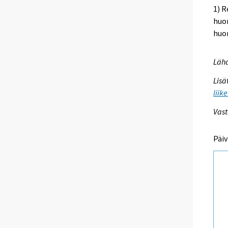
1) R
huo
huon
Lähd
Lisä
liik
Vast
Päiv