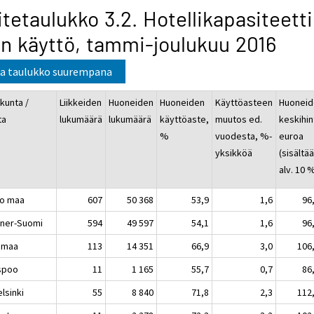
itetaulukko 3.2. Hotellikapasiteetti
n käyttö, tammi-joulukuu 2016
a taulukko suurempana
kunta /
Liikkeiden
Huoneiden
Huoneiden
Käyttöasteen
Huoneid
ta
lukumäärä
lukumäärä
käyttöaste,
muutos ed.
keskihin
%
vuodesta, %-
euroa
yksikköä
(sisältä
alv. 10 
o maa
607
50 368
53,9
1,6
96
ner-Suomi
594
49 597
54,1
1,6
96
imaa
113
14 351
66,9
3,0
106
poo
11
1 165
55,7
0,7
86
sinki
55
8 840
71,8
2,3
112