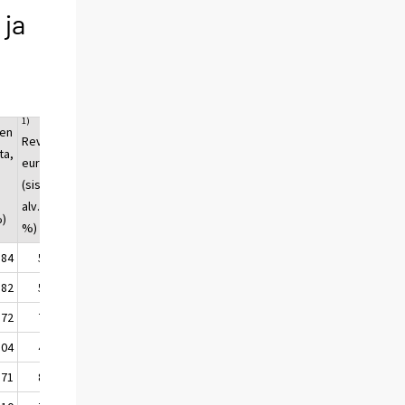
 ja
1)
en
RevPAR,
ta,
euroa
(sisältää
ä
alv. 10
%)
%)
,84
52,24
,82
52,40
,72
71,44
,04
47,94
,71
80,91