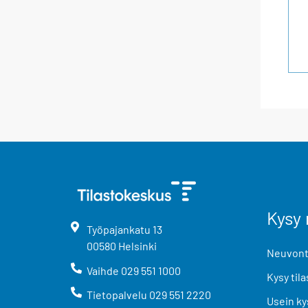
Kysy 
Työpajankatu
13
00580
Helsinki
Neuvonta
Vaihde
029 551 1000
Kysy tila
Tietopalvelu
029 551 2220
Usein ky