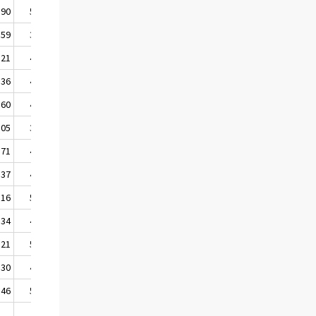
,90
50,82
,59
35,38
,21
41,86
,36
42,72
,60
48,95
,05
39,64
,71
47,65
,37
47,20
,16
58,14
,34
41,07
,21
50,78
,30
44,79
,46
54,03