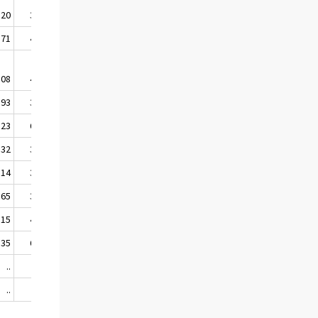
,20
38,47
,71
45,18
,08
45,62
,93
37,07
,23
60,99
,32
35,47
,14
33,92
,65
39,09
,15
46,92
,35
62,26
..
..
..
..