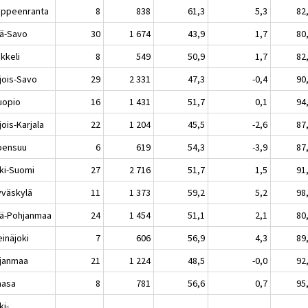
peenranta
8
838
61,3
5,3
82
lä-Savo
30
1 674
43,9
1,7
80
keli
8
549
50,9
1,7
82
jois-Savo
29
2 331
47,3
-0,4
90
opio
16
1 431
51,7
0,1
94
ois-Karjala
22
1 204
45,5
-2,6
87
ensuu
6
619
54,3
-3,9
87
ki-Suomi
27
2 716
51,7
1,5
91
äskylä
11
1 373
59,2
5,2
98
lä-Pohjanmaa
24
1 454
51,1
2,1
80
näjoki
7
606
56,9
4,3
89
janmaa
21
1 224
48,5
-0,0
92
asa
8
781
56,6
0,7
95
ki-