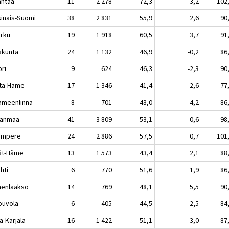
ntaa
11
2 278
72,3
3,2
102
sinais-Suomi
38
2 831
55,9
2,6
90
rku
19
1 918
60,5
3,7
91
akunta
24
1 132
46,9
-0,2
86
ri
9
624
46,3
-2,3
90
ta-Häme
17
1 346
41,4
2,6
77
meenlinna
8
701
43,0
4,2
86
kanmaa
41
3 809
53,1
0,6
98
mpere
24
2 886
57,5
0,7
101
jät-Häme
13
1 573
43,4
2,1
88
hti
6
770
51,6
1,9
86
enlaakso
14
769
48,1
5,5
90
uvola
6
405
44,5
2,5
84
ä-Karjala
16
1 422
51,1
3,0
87