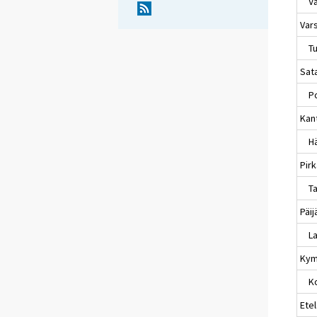
Va
Var
Tu
Sat
Po
Kan
Hä
Pir
Ta
Päi
La
Kym
Ko
Etel