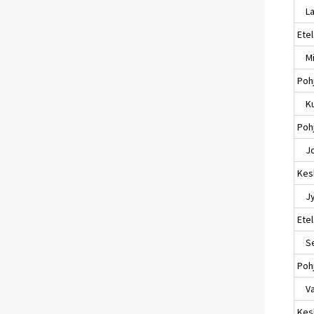
Lap
Ete
Mik
Poh
Ku
Pohj
Jo
Kes
Jyv
Ete
Sei
Poh
Va
Kes