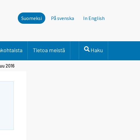
Suomeksi
På svenska
In English
nkohtaista
Tietoa meistä
Haku
kuu 2016