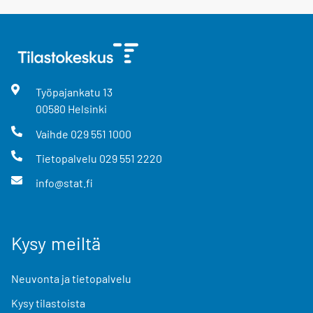
Työpajankatu
13
00580
Helsinki
Vaihde
029 551 1000
Tietopalvelu
029 551 2220
info@stat.fi
Kysy meiltä
Neuvonta ja tietopalvelu
Kysy tilastoista