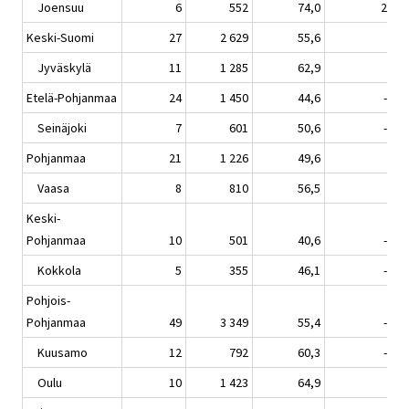
Joensuu
6
552
74,0
25,8
Keski-Suomi
27
2 629
55,6
2,1
Jyväskylä
11
1 285
62,9
5,4
Etelä-Pohjanmaa
24
1 450
44,6
-1,6
Seinäjoki
7
601
50,6
-0,0
Pohjanmaa
21
1 226
49,6
6,1
Vaasa
8
810
56,5
4,6
Keski-
Pohjanmaa
10
501
40,6
-0,1
Kokkola
5
355
46,1
-0,0
Pohjois-
Pohjanmaa
49
3 349
55,4
-2,5
Kuusamo
12
792
60,3
-5,1
Oulu
10
1 423
64,9
3,6