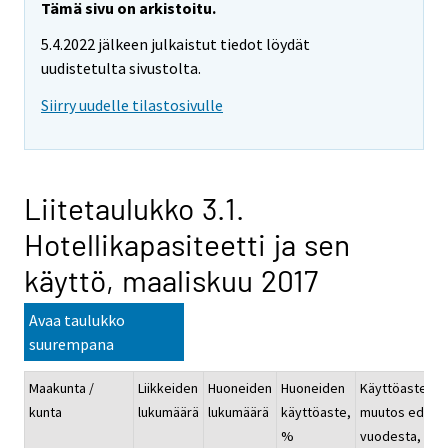
Tämä sivu on arkistoitu.
5.4.2022 jälkeen julkaistut tiedot löydät
uudistetulta sivustolta.
Siirry uudelle tilastosivulle
Liitetaulukko 3.1.
Hotellikapasiteetti ja sen
käyttö, maaliskuu 2017
Avaa taulukko
suurempana
Maakunta /
Liikkeiden
Huoneiden
Huoneiden
Käyttöasteen
kunta
lukumäärä
lukumäärä
käyttöaste,
muutos ed.
%
vuodesta, %-