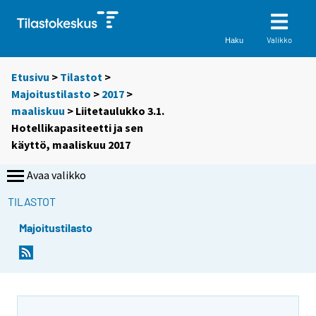
Valikko
Haku
Etusivu
>
Tilastot
>
Majoitustilasto
>
2017
>
maaliskuu
> Liitetaulukko 3.1.
Hotellikapasiteetti ja sen
käyttö, maaliskuu 2017
Avaa valikko
TILASTOT
Majoitustilasto