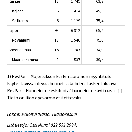
Kainuu
18
1 749
63,2
0,5
Kajaani
6
414
45,3
3,2
Sotkamo
6
1 129
75,4
-3,3
Lappi
98
6 912
69,4
2,3
Rovaniemi
18
1 546
79,0
4,6
Ahvenanmaa
16
787
34,0
6,8
Maarianhamina
8
537
39,4
0,0
1) RevPar = Majoituksen keskimääräinen myyntitulo
käytettävissä olevaa huonetta kohden. Laskentakaava:
RevPar = Huoneiden keskihinta* huoneiden käyttöaste [..]
Tieto on liian epävarma esitettäväksi.
Lähde: Majoitustilasto. Tilastokeskus
Lisätietoja: Ossi Nurmi 029 551 2984,
liikenne.matkailu@tilastokeskus.fi