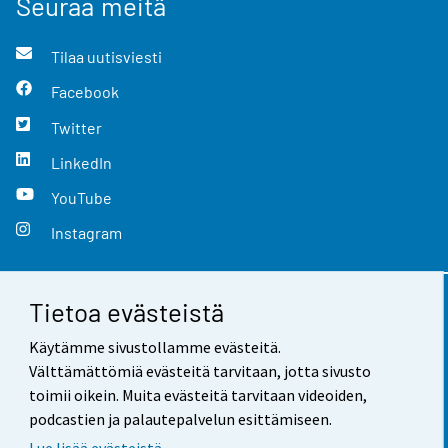
Seuraa meitä
Tilaa uutisviesti
Facebook
Twitter
LinkedIn
YouTube
Instagram
Tietoa evästeistä
Yhteystiedot
Käytämme sivustollamme evästeitä.
Palaute
Välttämättömiä evästeitä tarvitaan, jotta sivusto
toimii oikein. Muita evästeitä tarvitaan videoiden,
Käyttöehdot
podcastien ja palautepalvelun esittämiseen.
Tietosuoja