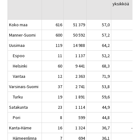
yksikköä
Koko maa
616
51 379
57,0
3,4
Manner-Suomi
600
50 592
57,2
3,3
Uusimaa
119
14 988
64,2
4,6
Espoo
11
1 137
52,2
3,9
Helsinki
60
9 441
68,3
4,0
Vantaa
12
2 363
71,9
4,8
Varsinais-Suomi
37
2 741
53,8
4,9
Turku
19
1 891
59,6
6,7
Satakunta
23
1 114
44,9
3,6
Pori
8
599
44,8
6,5
Kanta-Häme
16
1 324
36,7
-0,8
Hämeenlinna
7
694
36,1
1,0