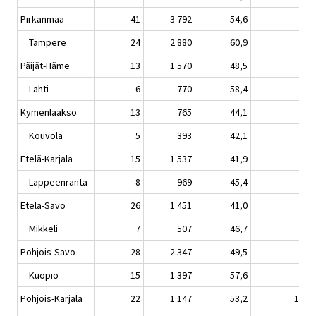
Pirkanmaa
41
3 792
54,6
6,2
Tampere
24
2 880
60,9
8,6
Päijät-Häme
13
1 570
48,5
7,5
Lahti
6
770
58,4
9,5
Kymenlaakso
13
765
44,1
4,5
Kouvola
5
393
42,1
4,7
Etelä-Karjala
15
1 537
41,9
3,3
Lappeenranta
8
969
45,4
0,2
Etelä-Savo
26
1 451
41,0
1,8
Mikkeli
7
507
46,7
2,3
Pohjois-Savo
28
2 347
49,5
0,4
Kuopio
15
1 397
57,6
0,7
Pohjois-Karjala
22
1 147
53,2
11,9