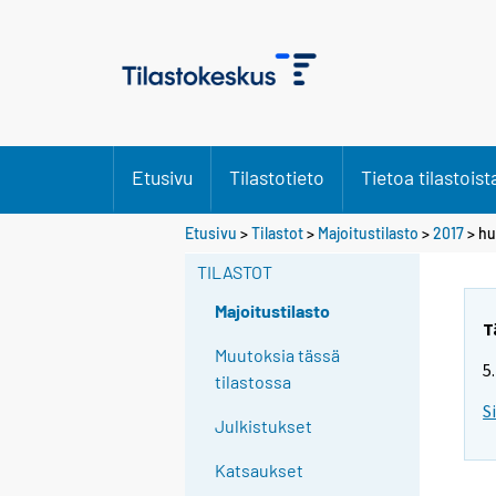
Etusivu
Tilastotieto
Tietoa tilastoist
Etusivu
>
Tilastot
>
Majoitustilasto
>
2017
>
hu
TILASTOT
Majoitustilasto
T
Muutoksia tässä
5
tilastossa
S
Julkistukset
Katsaukset