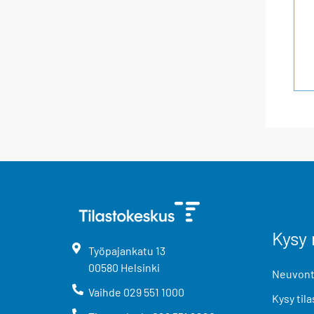
Kysy 
Työpajankatu
13
00580
Helsinki
Neuvonta
Vaihde
029 551 1000
Kysy tila