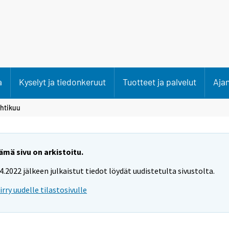
a
Kyselyt ja tiedonkeruut
Tuotteet ja palvelut
Aja
htikuu
ämä sivu on arkistoitu.
.4.2022 jälkeen julkaistut tiedot löydät uudistetulta sivustolta.
iirry uudelle tilastosivulle