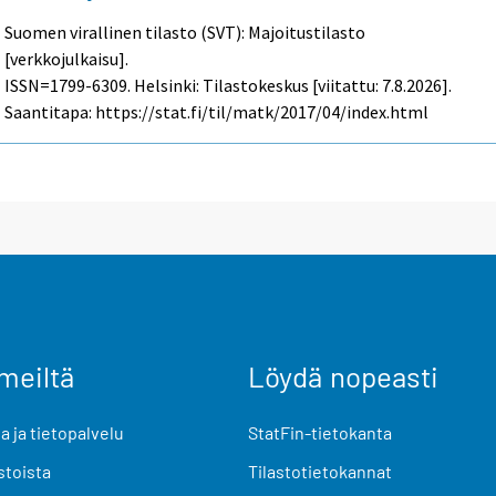
Suomen virallinen tilasto (SVT): Majoitustilasto
[verkkojulkaisu].
ISSN=1799-6309. Helsinki: Tilastokeskus [viitattu: 7.8.2026].
Saantitapa: https://stat.fi/til/matk/2017/04/index.html
meiltä
Löydä nopeasti
 ja tietopalvelu
StatFin-tietokanta
stoista
Tilastotietokannat