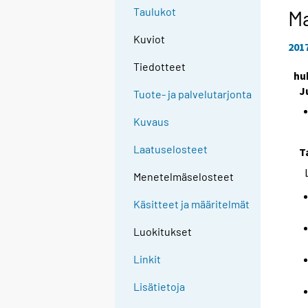
Taulukot
Ma
Kuviot
201
Tiedotteet
hu
J
Tuote- ja palvelutarjonta
Kuvaus
Laatuselosteet
T
Menetelmäselosteet
Käsitteet ja määritelmät
Luokitukset
Linkit
Lisätietoja