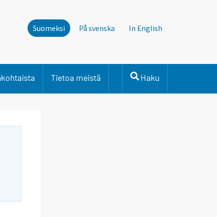
Suomeksi
På svenska
In English
nkohtaista
Tietoa meistä
Haku