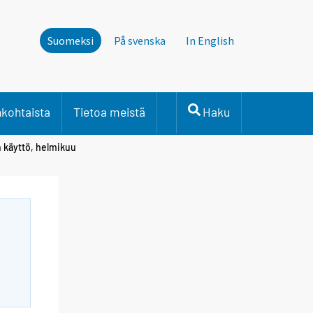
Suomeksi
På svenska
In English
nkohtaista
Tietoa meistä
Haku
n käyttö, helmikuu