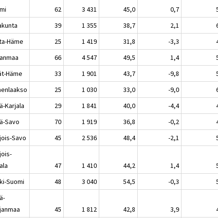
mi
62
3 431
45,0
0,7
akunta
39
1 355
38,7
2,1
ta-Häme
25
1 419
31,8
-3,3
kanmaa
66
4 547
49,5
1,4
jät-Häme
33
1 901
43,7
-9,8
enlaakso
25
1 030
33,0
-9,0
ä-Karjala
29
1 841
40,0
-4,4
lä-Savo
70
1 919
36,8
-0,2
jois-Savo
45
2 536
48,4
-2,1
jois-
ala
47
1 410
44,2
1,4
ki-Suomi
48
3 040
54,5
-0,3
ä-
janmaa
45
1 812
42,8
3,9