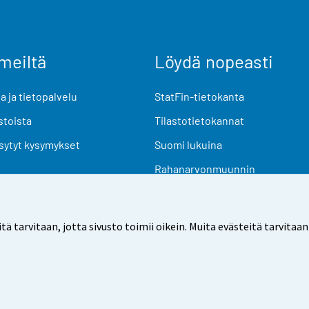
meiltä
Löydä nopeasti
 ja tietopalvelu
StatFin-tietokanta
stoista
Tilastotietokannat
sytyt kysymykset
Suomi lukuina
Rahanarvonmuunnin
Tulevat julkaisut
Tutkimusaineistot
arvitaan, jotta sivusto toimii oikein. Muita evästeitä tarvitaan
Käyttöehdot
Tietosuoja
Saavutettavuus
Tietoa sivu