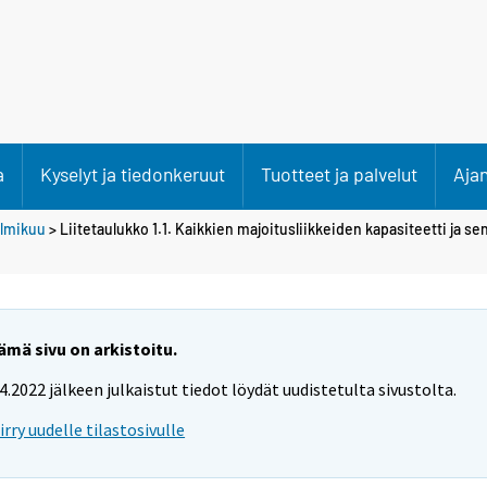
a
Kyselyt ja tiedonkeruut
Tuotteet ja palvelut
Aja
lmikuu
> Liitetaulukko 1.1. Kaikkien majoitusliikkeiden kapasiteetti ja se
ämä sivu on arkistoitu.
.4.2022 jälkeen julkaistut tiedot löydät uudistetulta sivustolta.
iirry uudelle tilastosivulle