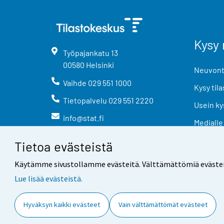
Kysy 
Työpajankatu
13
00580
Helsinki
Neuvonta
Vaihde
029 551 1000
Kysy tila
Tietopalvelu
029 551 2220
Usein ky
info@stat.fi
Medialle
Tietoa evästeistä
Käytämme sivustollamme evästeitä. Välttämättömiä evästeitä t
Lue lisää evästeistä.
Yhteystiedot
Palaute
Hyväksyn kaikki evästeet
Vain välttämättömät evästeet