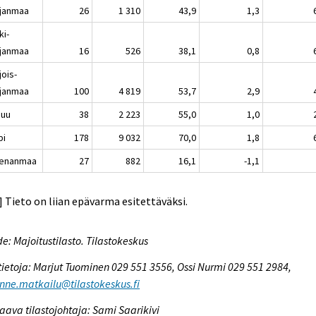
janmaa
26
1 310
43,9
1,3
ki-
janmaa
16
526
38,1
0,8
jois-
janmaa
100
4 819
53,7
2,9
nuu
38
2 223
55,0
1,0
pi
178
9 032
70,0
1,8
enanmaa
27
882
16,1
-1,1
..] Tieto on liian epävarma esitettäväksi.
e: Majoitustilasto. Tilastokeskus
tietoja: Marjut Tuominen 029 551 3556, Ossi Nurmi 029 551 2984,
enne.matkailu@tilastokeskus.fi
aava tilastojohtaja: Sami Saarikivi