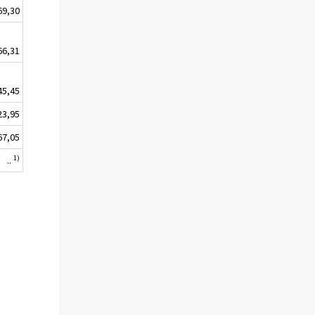
69,30
66,31
45,45
23,95
67,05
1)
..