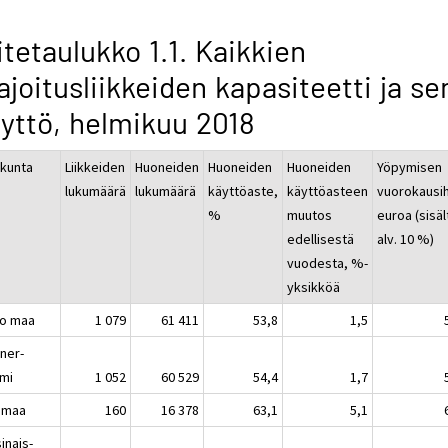
itetaulukko 1.1. Kaikkien
joitusliikkeiden kapasiteetti ja se
yttö, helmikuu 2018
kunta
Liikkeiden
Huoneiden
Huoneiden
Huoneiden
Yöpymisen
lukumäärä
lukumäärä
käyttöaste,
käyttöasteen
vuorokausih
%
muutos
euroa (sisäl
edellisestä
alv. 10 %)
vuodesta, %-
yksikköä
o maa
1 079
61 411
53,8
1,5
ner-
mi
1 052
60 529
54,4
1,7
imaa
160
16 378
63,1
5,1
inais-