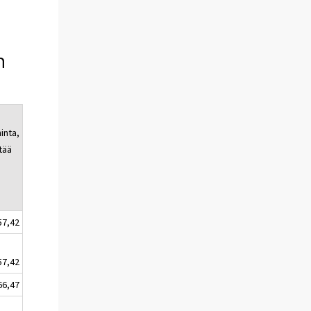
n
inta,
tää
57,42
57,42
66,47