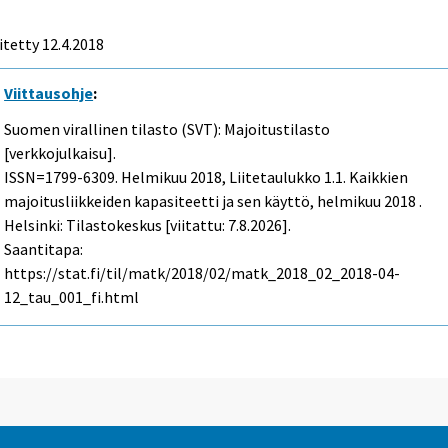
itetty 12.4.2018
Viittausohje
:
Suomen virallinen tilasto (SVT): Majoitustilasto
[verkkojulkaisu].
ISSN=1799-6309.
Helmikuu
2018, Liitetaulukko 1.1. Kaikkien
majoitusliikkeiden kapasiteetti ja sen käyttö, helmikuu 2018 .
Helsinki: Tilastokeskus [viitattu: 7.8.2026].
Saantitapa:
https://stat.fi/til/matk/2018/02/matk_2018_02_2018-04-
12_tau_001_fi.html