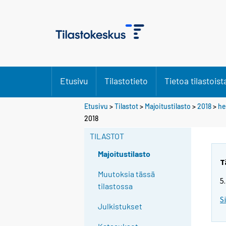
Etusivu
Tilastotieto
Tietoa tilastoist
Etusivu
>
Tilastot
>
Majoitustilasto
>
2018
>
he
2018
TILASTOT
Majoitustilasto
T
Muutoksia tässä
5
tilastossa
S
Julkistukset