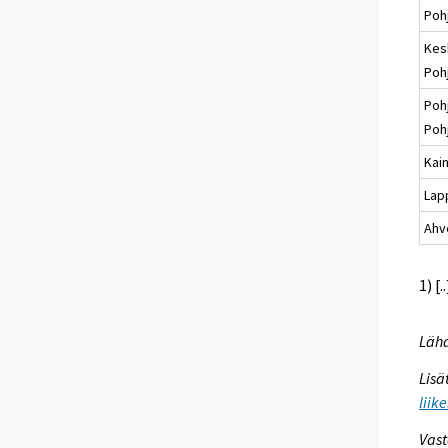
Poh
Kes
Poh
Poh
Poh
Kai
Lap
Ahv
1) [
Lähd
Lisä
liik
Vast