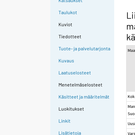
Katsaukset
Taulukot
Li
ma
Kuviot
kä
Tiedotteet
Tuote- ja palvelutarjonta
Maa
Kuvaus
Laatuselosteet
Menetelmäselosteet
Kok
Käsitteet ja määritelmät
Man
Luokitukset
Suo
Linkit
Uus
Lisätietoja
Vars