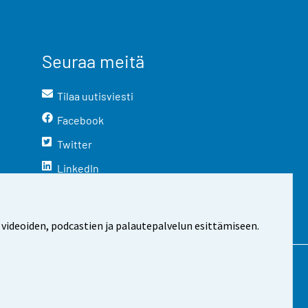
Seuraa meitä
Tilaa uutisviesti
Facebook
Twitter
LinkedIn
YouTube
Instagram
 videoiden, podcastien ja palautepalvelun esittämiseen.
stosta
Evästeasetukset