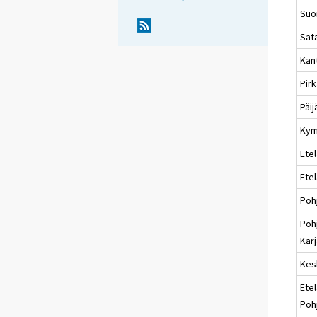
Suo
Sat
Kan
Pir
Päi
Kym
Etel
Ete
Poh
Poh
Karj
Kes
Etel
Poh