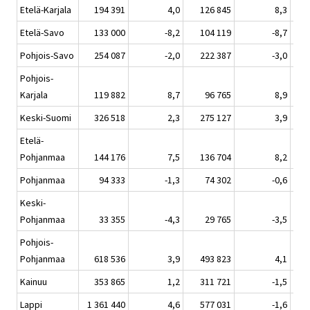
Etelä-Karjala
194 391
4,0
126 845
8,3
Etelä-Savo
133 000
-8,2
104 119
-8,7
Pohjois-Savo
254 087
-2,0
222 387
-3,0
Pohjois-
Karjala
119 882
8,7
96 765
8,9
Keski-Suomi
326 518
2,3
275 127
3,9
Etelä-
Pohjanmaa
144 176
7,5
136 704
8,2
Pohjanmaa
94 333
-1,3
74 302
-0,6
Keski-
Pohjanmaa
33 355
-4,3
29 765
-3,5
Pohjois-
Pohjanmaa
618 536
3,9
493 823
4,1
Kainuu
353 865
1,2
311 721
-1,5
Lappi
1 361 440
4,6
577 031
-1,6