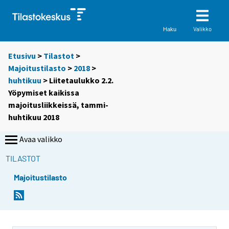
Valikko
Haku
Etusivu
>
Tilastot
>
Majoitustilasto
>
2018
>
huhtikuu
> Liitetaulukko 2.2.
Yöpymiset kaikissa
majoitusliikkeissä, tammi-
huhtikuu 2018
Avaa valikko
TILASTOT
Majoitustilasto