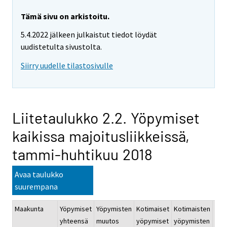
Tämä sivu on arkistoitu.
5.4.2022 jälkeen julkaistut tiedot löydät
uudistetulta sivustolta.
Siirry uudelle tilastosivulle
Liitetaulukko 2.2. Yöpymiset
kaikissa majoitusliikkeissä,
tammi-huhtikuu 2018
Avaa taulukko
suurempana
Maakunta
Yöpymiset
Yöpymisten
Kotimaiset
Kotimaisten
Ulk
yhteensä
muutos
yöpymiset
yöpymisten
yöp