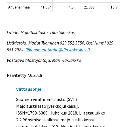
Ahvenanmaa
41 954
4,5
21 388
18,7
Lähde: Majoitustilasto. Tilastokeskus
Lisätietoja: Marjut Tuominen 029 551 3556, Ossi Nurmi 029
551 2984,
liikenne.matkailu@tilastokeskus.fi
Vastaava tilastojohtaja: Mari Ylä-Jarkko
Päivitetty 7.6.2018
Viittausohje
:
Suomen virallinen tilasto (SVT):
Majoitustilasto [verkkojulkaisu].
ISSN=1799-6309.
Huhtikuu
2018, Liitetaulukko
2.2. Yöpymiset kaikissa majoitusliikkeissä,
tammi-huhtikuu 2018 . Helsinki: Tilastokeskus