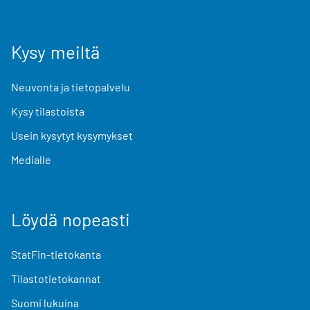
Kysy meiltä
Neuvonta ja tietopalvelu
Kysy tilastoista
Usein kysytyt kysymykset
Medialle
Löydä nopeasti
StatFin-tietokanta
Tilastotietokannat
Suomi lukuina