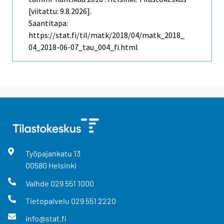
[viitattu: 9.8.2026].
Saantitapa:
https://stat.fi/til/matk/2018/04/matk_2018_
04_2018-06-07_tau_004_fi.html
Työpajankatu
13
00580
Helsinki
Vaihde
029 551 1000
Tietopalvelu
029 551 2220
info@stat.fi