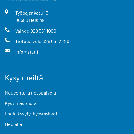
Työpajankatu
13
00580
Helsinki
Vaihde
029 551 1000
Tietopalvelu
029 551 2220
info@stat.fi
Kysy meiltä
Neuvonta ja tietopalvelu
Kysy tilastoista
Usein kysytyt kysymykset
Medialle