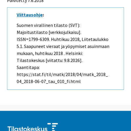
Päivitetty 7.6.2018
Viittausohje
:
Suomen virallinen tilasto (SVT):
Majoitustilasto [verkkojulkaisu].
ISSN=1799-6309.
Huhtikuu
2018, Liitetaulukko
5.1. Saapuneet vieraat ja yöpymiset asuinmaan
mukaan, huhtikuu 2018 . Helsinki:
Tilastokeskus [viitattu: 9.8.2026].
Saantitapa:
https://stat.fi/til/matk/2018/04/matk_2018_
04_2018-06-07_tau_010_fi.html