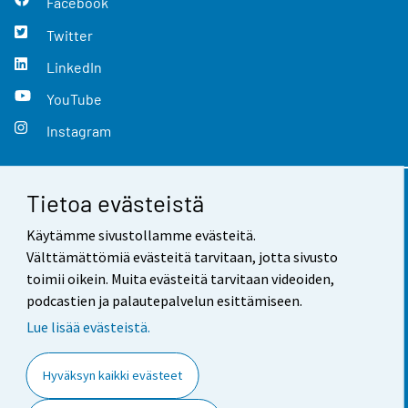
Facebook
Twitter
LinkedIn
YouTube
Instagram
Tietoa evästeistä
Yhteystiedot
Käytämme sivustollamme evästeitä.
Palaute
Välttämättömiä evästeitä tarvitaan, jotta sivusto
toimii oikein. Muita evästeitä tarvitaan videoiden,
Käyttöehdot
podcastien ja palautepalvelun esittämiseen.
Tietosuoja
Lue lisää evästeistä.
Saavutettavuus
Hyväksyn kaikki evästeet
Tietoa sivustosta