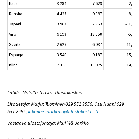
Italia
3 284
7 629
2,8
Ranska
4 425
9 897
-8,4
Japani
3 967
7 353
-21,3
Viro
6 193
13 558
-5,1
Sveitsi
2 629
6 037
-11,6
Espanja
3 540
9 187
-15,2
Kiina
7 316
13 075
14,7
Lähde: Majoitustilasto. Tilastokeskus
Lisätietoja: Marjut Tuominen 029 551 3556, Ossi Nurmi 029
551 2984,
liikenne.matkailu@tilastokeskus.fi
Vastaava tilastojohtaja: Mari Ylä-Jarkko