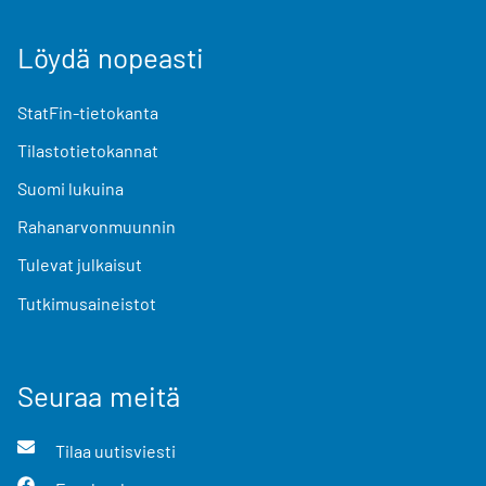
Löydä nopeasti
StatFin-tietokanta
Tilastotietokannat
Suomi lukuina
Rahanarvonmuunnin
Tulevat julkaisut
Tutkimusaineistot
Seuraa meitä
Tilaa uutisviesti