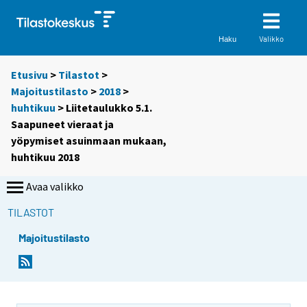
Valikko
Haku
Etusivu
>
Tilastot
>
Majoitustilasto
>
2018
>
huhtikuu
> Liitetaulukko 5.1.
Saapuneet vieraat ja
yöpymiset asuinmaan mukaan,
huhtikuu 2018
Avaa valikko
TILASTOT
Majoitustilasto