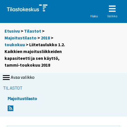
Valikko
Haku
Etusivu
>
Tilastot
>
Majoitustilasto
>
2018
>
toukokuu
> Liitetaulukko 1.2.
Kaikkien majoitusliikkeiden
kapasiteetti ja sen käyttö,
tammi-toukokuu 2018
Avaa valikko
TILASTOT
Majoitustilasto