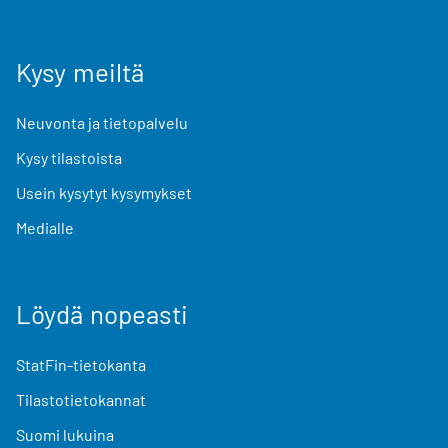
Kysy meiltä
Neuvonta ja tietopalvelu
Kysy tilastoista
Usein kysytyt kysymykset
Medialle
Löydä nopeasti
StatFin-tietokanta
Tilastotietokannat
Suomi lukuina