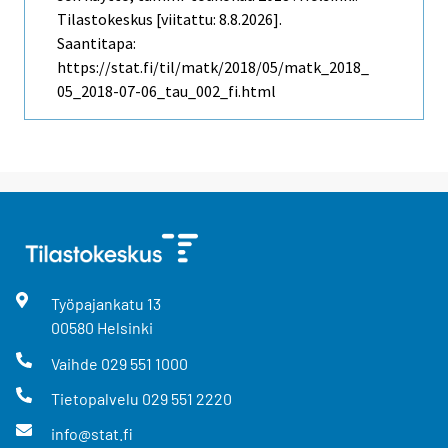
Tilastokeskus [viitattu: 8.8.2026].
Saantitapa:
https://stat.fi/til/matk/2018/05/matk_2018_
05_2018-07-06_tau_002_fi.html
Työpajankatu
13
00580
Helsinki
Vaihde
029 551 1000
Tietopalvelu
029 551 2220
info@stat.fi