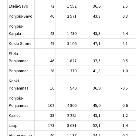
Etelä-Savo
72
1 952
36,6
2,5
Pohjois-Savo
46
2 571
43,8
0,3
Pohjois-
Karjala
48
1 430
43,3
2,4
Keski-Suomi
49
3 106
47,1
-2,1
Etelä-
Pohjanmaa
46
1 827
37,5
-0,5
Pohjanmaa
28
1 370
41,8
-1,0
Keski-
Pohjanmaa
16
540
36,9
-0,5
Pohjois-
Pohjanmaa
102
4 866
45,0
0,6
Kainuu
38
2 225
43,1
-1,2
Lappi
173
8 691
52,1
-1,4
Ahvenanmaa
40
1 137
24,5
0,2