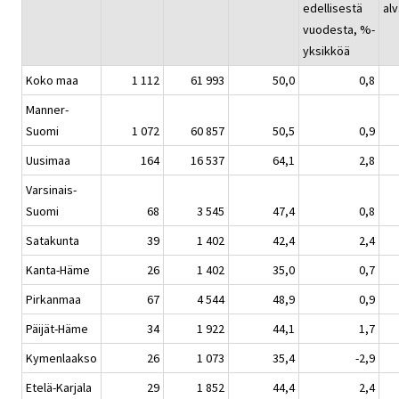
edellisestä
alv
vuodesta, %-
yksikköä
Koko maa
1 112
61 993
50,0
0,8
Manner-
Suomi
1 072
60 857
50,5
0,9
Uusimaa
164
16 537
64,1
2,8
Varsinais-
Suomi
68
3 545
47,4
0,8
Satakunta
39
1 402
42,4
2,4
Kanta-Häme
26
1 402
35,0
0,7
Pirkanmaa
67
4 544
48,9
0,9
Päijät-Häme
34
1 922
44,1
1,7
Kymenlaakso
26
1 073
35,4
-2,9
Etelä-Karjala
29
1 852
44,4
2,4