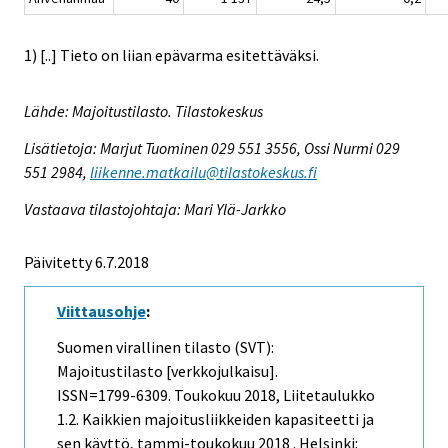
1) [..] Tieto on liian epävarma esitettäväksi.
Lähde: Majoitustilasto. Tilastokeskus
Lisätietoja: Marjut Tuominen 029 551 3556, Ossi Nurmi 029
551 2984,
liikenne.matkailu@tilastokeskus.fi
Vastaava tilastojohtaja: Mari Ylä-Jarkko
Päivitetty 6.7.2018
Viittausohje
:
Suomen virallinen tilasto (SVT):
Majoitustilasto [verkkojulkaisu].
ISSN=1799-6309.
Toukokuu
2018, Liitetaulukko
1.2. Kaikkien majoitusliikkeiden kapasiteetti ja
sen käyttö, tammi-toukokuu 2018 . Helsinki: