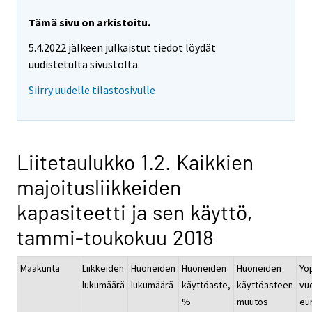
Tämä sivu on arkistoitu.
5.4.2022 jälkeen julkaistut tiedot löydät
uudistetulta sivustolta.
Siirry uudelle tilastosivulle
Liitetaulukko 1.2. Kaikkien
majoitusliikkeiden
kapasiteetti ja sen käyttö,
tammi-toukokuu 2018
Maakunta
Liikkeiden
Huoneiden
Huoneiden
Huoneiden
Yö
lukumäärä
lukumäärä
käyttöaste,
käyttöasteen
vu
%
muutos
eur