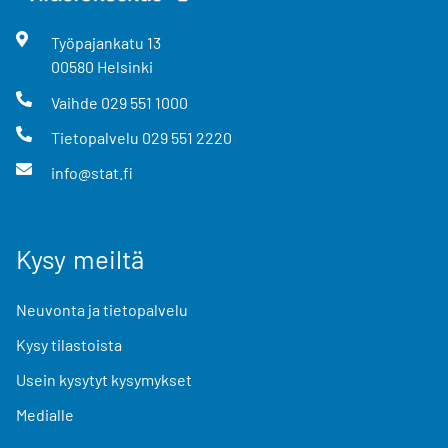
Työpajankatu
13
00580
Helsinki
Vaihde
029 551 1000
Tietopalvelu
029 551 2220
info@stat.fi
Kysy meiltä
Neuvonta ja tietopalvelu
Kysy tilastoista
Usein kysytyt kysymykset
Medialle