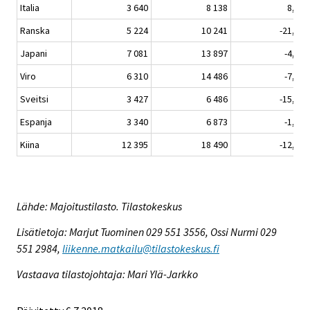
Italia
3 640
8 138
8,5
Ranska
5 224
10 241
-21,3
Japani
7 081
13 897
-4,8
Viro
6 310
14 486
-7,7
Sveitsi
3 427
6 486
-15,1
Espanja
3 340
6 873
-1,5
Kiina
12 395
18 490
-12,0
Lähde: Majoitustilasto. Tilastokeskus
Lisätietoja: Marjut Tuominen 029 551 3556, Ossi Nurmi 029
551 2984,
liikenne.matkailu@tilastokeskus.fi
Vastaava tilastojohtaja: Mari Ylä-Jarkko