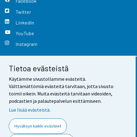
Facebook
Twitter
LinkedIn
YouTube
Instagram
Tietoa evästeistä
Yhteystiedot
Käytämme sivustollamme evästeitä.
Palaute
Välttämättömiä evästeitä tarvitaan, jotta sivusto
toimii oikein. Muita evästeitä tarvitaan videoiden,
Käyttöehdot
podcastien ja palautepalvelun esittämiseen.
Tietosuoja
Lue lisää evästeistä.
Saavutettavuus
Hyväksyn kaikki evästeet
Tietoa sivustosta