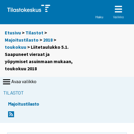
Valikko
Haku
Etusivu
>
Tilastot
>
Majoitustilasto
>
2018
>
toukokuu
> Liitetaulukko 5.1.
Saapuneet vieraat ja
yöpymiset asuinmaan mukaan,
toukokuu 2018
Avaa valikko
TILASTOT
Majoitustilasto