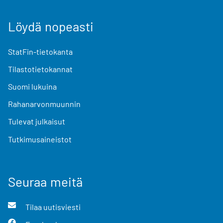
Löydä nopeasti
StatFin-tietokanta
Tilastotietokannat
Suomi lukuina
Rahanarvonmuunnin
Tulevat julkaisut
Tutkimusaineistot
Seuraa meitä
Tilaa uutisviesti