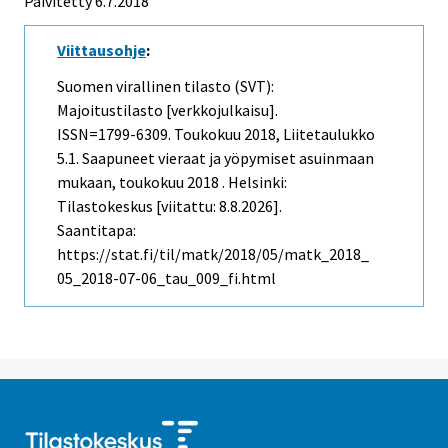
Päivitetty 6.7.2018
Viittausohje
:
Suomen virallinen tilasto (SVT):
Majoitustilasto [verkkojulkaisu].
ISSN=1799-6309.
Toukokuu
2018, Liitetaulukko
5.1. Saapuneet vieraat ja yöpymiset asuinmaan
mukaan, toukokuu 2018 . Helsinki:
Tilastokeskus [viitattu: 8.8.2026].
Saantitapa:
https://stat.fi/til/matk/2018/05/matk_2018_
05_2018-07-06_tau_009_fi.html