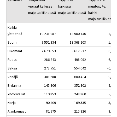
Asuinmaa
Saapuneet
Yöpymiset
Yöpymisten
vieraat kaikissa
kaikissa
muutos, %,
h
majoitusliikkeissä
majoitusliikkeissä
kaikki
majoitusliikkeet
Kaikki
yhteensä
10 231 987
18 980 740
1,2
Suomi
7 552 334
13 368 203
1,5
Ulkomaat
2 679 653
5 612 537
0,7
Ruotsi
286 243
498 092
-6,9
Saksa
273 751
554 042
-0,1
Venäjä
308 688
680 414
0,3
Britannia
145 806
352 802
-2,9
Yhdysvallat
119 853
248 860
5,1
Norja
90 409
169 535
-3,4
Alankomaat
82 975
215 826
8,9