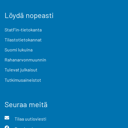
Löydä nopeasti
StatFin-tietokanta
Tilastotietokannat
Suomi lukuina
Rahanarvonmuunnin
Tulevat julkaisut
Tutkimusaineistot
Seuraa meitä
Tilaa uutisviesti