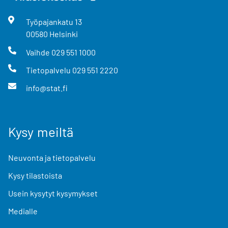
Työpajankatu
13
00580
Helsinki
Vaihde
029 551 1000
Tietopalvelu
029 551 2220
info@stat.fi
Kysy meiltä
Neuvonta ja tietopalvelu
Kysy tilastoista
Usein kysytyt kysymykset
Medialle