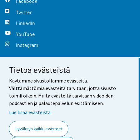
Facebook
Twitter
LinkedIn
YouTube
Instagram
Tietoa evästeistä
Yhteystiedot
Käytämme sivustollamme evästeitä.
Palaute
Välttämättömiä evästeitä tarvitaan, jotta sivusto
toimii oikein. Muita evästeitä tarvitaan videoiden,
Käyttöehdot
podcastien ja palautepalvelun esittämiseen.
Tietosuoja
Lue lisää evästeistä.
Saavutettavuus
Hyväksyn kaikki evästeet
Tietoa sivustosta