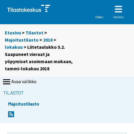
Valikko
Haku
Etusivu
>
Tilastot
>
Majoitustilasto
>
2018
>
lokakuu
> Liitetaulukko 5.2.
Saapuneet vieraat ja
yöpymiset asuinmaan mukaan,
tammi-lokakuu 2018
Avaa valikko
TILASTOT
Majoitustilasto