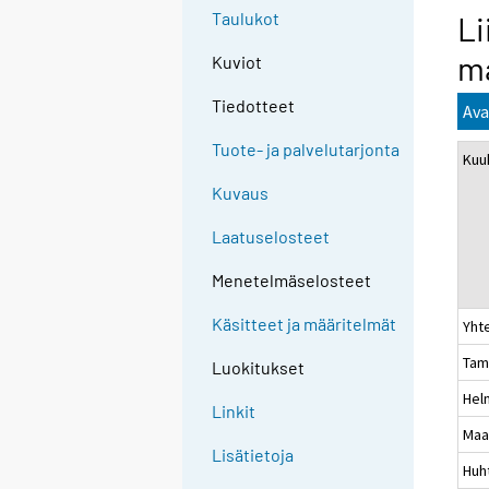
Taulukot
Li
ma
Kuviot
Tiedotteet
Ava
Tuote- ja palvelutarjonta
Kuu
Kuvaus
Laatuselosteet
Menetelmäselosteet
Käsitteet ja määritelmät
Yht
Tam
Luokitukset
Hel
Linkit
Maa
Lisätietoja
Huh