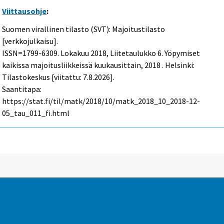
Viittausohje
:
Suomen virallinen tilasto (SVT): Majoitustilasto
[verkkojulkaisu].
ISSN=1799-6309.
Lokakuu
2018, Liitetaulukko 6. Yöpymiset
kaikissa majoitusliikkeissä kuukausittain, 2018 . Helsinki:
Tilastokeskus [viitattu: 7.8.2026].
Saantitapa:
https://stat.fi/til/matk/2018/10/matk_2018_10_2018-12-
05_tau_011_fi.html