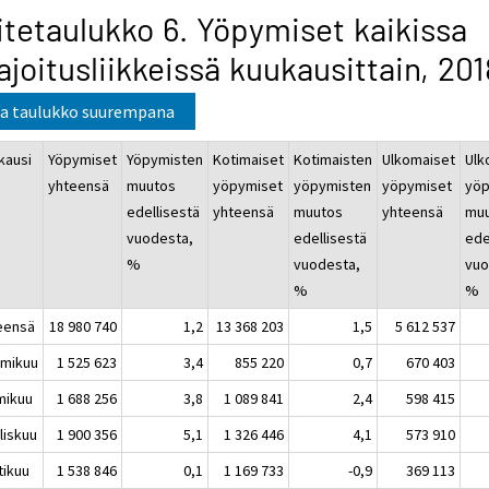
itetaulukko 6. Yöpymiset kaikissa
joitusliikkeissä kuukausittain, 201
a taulukko suurempana
kausi
Yöpymiset
Yöpymisten
Kotimaiset
Kotimaisten
Ulkomaiset
Ulk
yhteensä
muutos
yöpymiset
yöpymisten
yöpymiset
yöp
edellisestä
yhteensä
muutos
yhteensä
mu
vuodesta,
edellisestä
ede
%
vuodesta,
vuo
%
%
eensä
18 980 740
1,2
13 368 203
1,5
5 612 537
mikuu
1 525 623
3,4
855 220
0,7
670 403
mikuu
1 688 256
3,8
1 089 841
2,4
598 415
liskuu
1 900 356
5,1
1 326 446
4,1
573 910
tikuu
1 538 846
0,1
1 169 733
-0,9
369 113