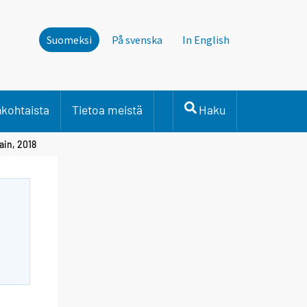
Suomeksi
På svenska
In English
nkohtaista
Tietoa meistä
Haku
ain, 2018