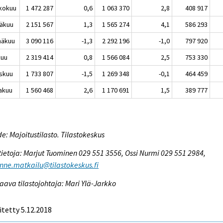
kokuu
1 472 287
0,6
1 063 370
2,8
408 917
äkuu
2 151 567
1,3
1 565 274
4,1
586 293
näkuu
3 090 116
-1,3
2 292 196
-1,0
797 920
kuu
2 319 414
0,8
1 566 084
2,5
753 330
skuu
1 733 807
-1,5
1 269 348
-0,1
464 459
akuu
1 560 468
2,6
1 170 691
1,5
389 777
e: Majoitustilasto. Tilastokeskus
tietoja: Marjut Tuominen 029 551 3556, Ossi Nurmi 029 551 2984,
enne.matkailu@tilastokeskus.fi
aava tilastojohtaja: Mari Ylä-Jarkko
itetty 5.12.2018