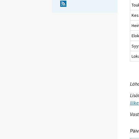
Tou
Kes
Hei
Elo
Syy
Lok
Lähd
Lisä
liik
Vast
Päiv