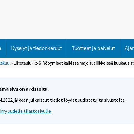
a
Kyselyt ja tiedonkeruut
Tuotteet ja palvelut
Aja
kakuu
> Liitetaulukko 6. Yöpymiset kaikissa majoitusliikkeissä kuukausitt
ämä sivu on arkistoitu.
.4.2022 jälkeen julkaistut tiedot löydät uudistetulta sivustolta.
iirry uudelle tilastosivulle