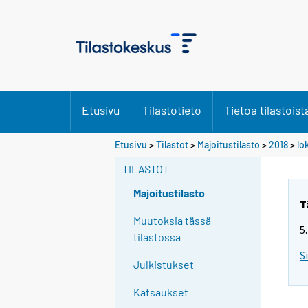
Etusivu
Tilastotieto
Tietoa tilastoist
Etusivu
>
Tilastot
>
Majoitustilasto
>
2018
>
lo
TILASTOT
Majoitustilasto
T
Muutoksia tässä
5
tilastossa
S
Julkistukset
Katsaukset