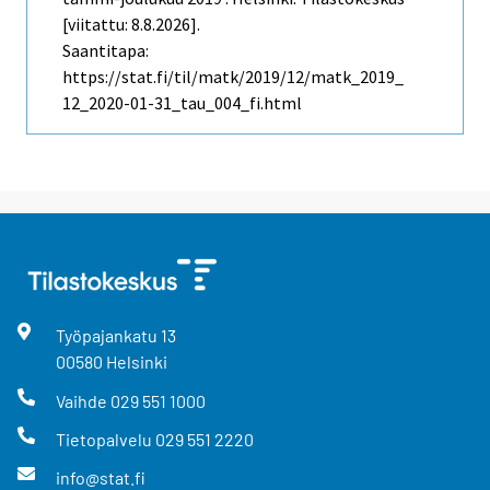
[viitattu: 8.8.2026].
Saantitapa:
https://stat.fi/til/matk/2019/12/matk_2019_
12_2020-01-31_tau_004_fi.html
Työpajankatu
13
00580
Helsinki
Vaihde
029 551 1000
Tietopalvelu
029 551 2220
info@stat.fi