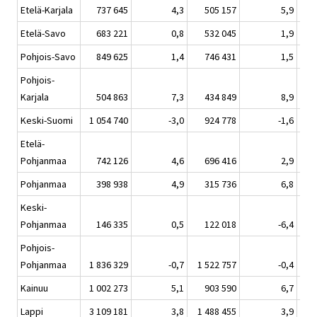
Etelä-Karjala
737 645
4,3
505 157
5,9
Etelä-Savo
683 221
0,8
532 045
1,9
Pohjois-Savo
849 625
1,4
746 431
1,5
Pohjois-
Karjala
504 863
7,3
434 849
8,9
Keski-Suomi
1 054 740
-3,0
924 778
-1,6
Etelä-
Pohjanmaa
742 126
4,6
696 416
2,9
Pohjanmaa
398 938
4,9
315 736
6,8
Keski-
Pohjanmaa
146 335
0,5
122 018
-6,4
Pohjois-
Pohjanmaa
1 836 329
-0,7
1 522 757
-0,4
Kainuu
1 002 273
5,1
903 590
6,7
Lappi
3 109 181
3,8
1 488 455
3,9
1