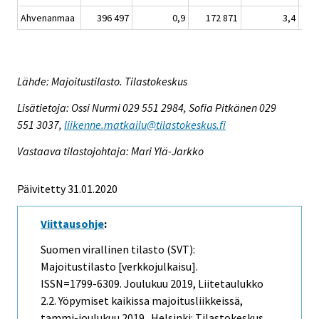
Ahvenanmaa
396 497
0,9
172 871
3,4
Lähde: Majoitustilasto. Tilastokeskus
Lisätietoja: Ossi Nurmi 029 551 2984, Sofia Pitkänen 029
551 3037,
liikenne.matkailu@tilastokeskus.fi
Vastaava tilastojohtaja: Mari Ylä-Jarkko
Päivitetty 31.01.2020
Viittausohje
:
Suomen virallinen tilasto (SVT):
Majoitustilasto [verkkojulkaisu].
ISSN=1799-6309.
Joulukuu
2019, Liitetaulukko
2.2. Yöpymiset kaikissa majoitusliikkeissä,
tammi-joulukuu 2019 . Helsinki: Tilastokeskus