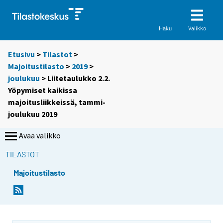
Valikko
Haku
Etusivu
>
Tilastot
>
Majoitustilasto
>
2019
>
joulukuu
> Liitetaulukko 2.2.
Yöpymiset kaikissa
majoitusliikkeissä, tammi-
joulukuu 2019
Avaa valikko
TILASTOT
Majoitustilasto