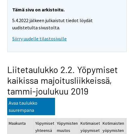
Tämä sivu on arkistoitu.
5.4.2022 jälkeen julkaistut tiedot löydät
uudistetulta sivustolta.
Siirry uudelle tilastosivulle
Liitetaulukko 2.2. Yöpymiset
kaikissa majoitusliikkeissä,
tammi-joulukuu 2019
Avaa taulukko
suurempana
Maakunta
Yöpymiset
Yöpymisten
Kotimaiset
Kotimaisten
Ulk
yhteensä
muutos
yöpymiset
yöpymisten
yöp