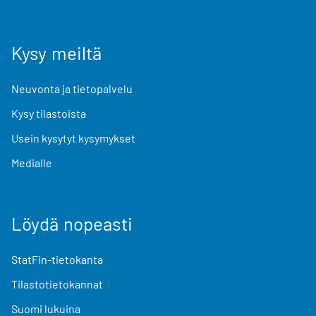
Kysy meiltä
Neuvonta ja tietopalvelu
Kysy tilastoista
Usein kysytyt kysymykset
Medialle
Löydä nopeasti
StatFin-tietokanta
Tilastotietokannat
Suomi lukuina