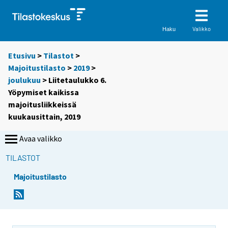
Valikko
Haku
Etusivu
>
Tilastot
>
Majoitustilasto
>
2019
>
joulukuu
> Liitetaulukko 6.
Yöpymiset kaikissa
majoitusliikkeissä
kuukausittain, 2019
Avaa valikko
TILASTOT
Majoitustilasto