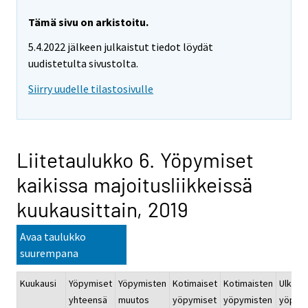
Tämä sivu on arkistoitu.
5.4.2022 jälkeen julkaistut tiedot löydät
uudistetulta sivustolta.
Siirry uudelle tilastosivulle
Liitetaulukko 6. Yöpymiset
kaikissa majoitusliikkeissä
kuukausittain, 2019
Avaa taulukko
suurempana
Kuukausi
Yöpymiset
Yöpymisten
Kotimaiset
Kotimaisten
Ulkoma
yhteensä
muutos
yöpymiset
yöpymisten
yöpym