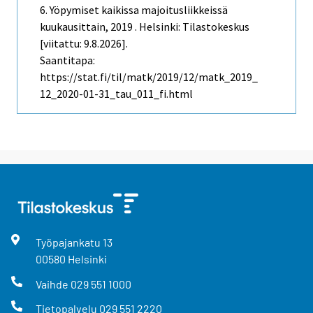
6. Yöpymiset kaikissa majoitusliikkeissä
kuukausittain, 2019 . Helsinki: Tilastokeskus
[viitattu: 9.8.2026].
Saantitapa:
https://stat.fi/til/matk/2019/12/matk_2019_
12_2020-01-31_tau_011_fi.html
Työpajankatu
13
00580
Helsinki
Vaihde
029 551 1000
Tietopalvelu
029 551 2220