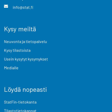
info@stat.fi
Kysy meiltä
Neuvonta ja tietopalvelu
Kysy tilastoista
Usein kysytyt kysymykset
Medialle
Löydä nopeasti
StatFin-tietokanta
Tilastotietokannat