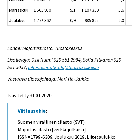
Marraskuu
1 561 950
5,1
1 107 359
5,6
454
Joulukuu
1 772 362
0,9
985 825
2,0
786
Lähde: Majoitustilasto. Tilastokeskus
Lisätietoja: Ossi Nurmi 029 551 2984, Sofia Pitkänen 029
551 3037,
liikenne.matkailu@tilastokeskus.fi
Vastaava tilastojohtaja: Mari Ylä-Jarkko
Päivitetty 31.01.2020
Viittausohje
:
Suomen virallinen tilasto (SVT):
Majoitustilasto [verkkojulkaisu].
ISSN=1799-6309.
Joulukuu
2019, Liitetaulukko