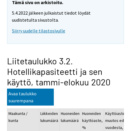
Tämä sivu on arkistoitu.
5.4.2022 jälkeen julkaistut tiedot löydät
uudistetulta sivustolta.
Siirry uudelle tilastosivulle
Liitetaulukko 3.2.
Hotellikapasiteetti ja sen
käyttö, tammi-elokuu 2020
Avaa taulukko
suurempana
Maakunta /
Liikkeiden
Huoneiden
Huoneiden
Käyttöasteen
kunta
lukumäärä
lukumäärä
käyttöaste,
muutos ed.
%
vuodesta, %-