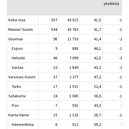
yksikköä
Koko maa
557
43 515
41,5
-14,8
Manner-Suomi
544
42 783
41,7
-14,8
Uusimaa
98
11 733
41,4
-26,2
Espoo
9
888
46,1
-14,1
Helsinki
46
7 099
42,5
-31,2
Vantaa
10
1 849
43,2
-24,2
Varsinais-Suomi
37
2 377
47,2
-13,1
Turku
17
1 531
52,4
-15,3
Satakunta
24
1 045
38,0
-11,4
Pori
7
501
43,3
-8,8
Kanta-Häme
15
1 125
28,7
-11,6
Hämeenlinna
6
512
38,2
-6,9