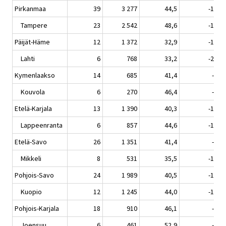
Pirkanmaa
39
3 277
44,5
-12,5
Tampere
23
2 542
48,6
-12,6
Päijät-Häme
12
1 372
32,9
-14,3
Lahti
6
768
33,2
-23,6
Kymenlaakso
14
685
41,4
-4,0
Kouvola
6
270
46,4
-2,8
Etelä-Karjala
13
1 390
40,3
-12,0
Lappeenranta
6
857
44,6
-13,6
Etelä-Savo
26
1 351
41,4
-4,9
Mikkeli
8
531
35,5
-13,1
Pohjois-Savo
24
1 989
40,5
-12,2
Kuopio
12
1 245
44,0
-16,3
Pohjois-Karjala
18
910
46,1
-6,6
Joensuu
6
461
52,9
-8,5