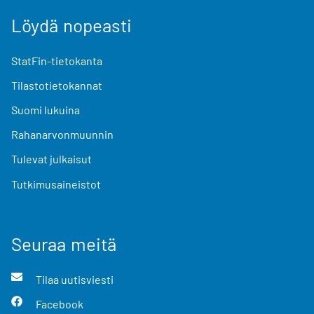
Löydä nopeasti
StatFin-tietokanta
Tilastotietokannat
Suomi lukuina
Rahanarvonmuunnin
Tulevat julkaisut
Tutkimusaineistot
Seuraa meitä
Tilaa uutisviesti
Facebook