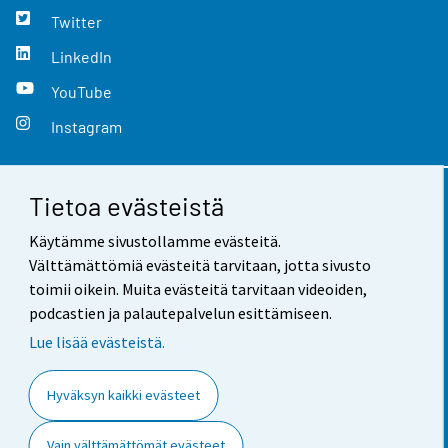
Twitter
LinkedIn
YouTube
Instagram
Tietoa evästeistä
Yhteystiedot
Käytämme sivustollamme evästeitä.
Palaute
Välttämättömiä evästeitä tarvitaan, jotta sivusto
toimii oikein. Muita evästeitä tarvitaan videoiden,
Käyttöehdot
podcastien ja palautepalvelun esittämiseen.
Tietosuoja
Lue lisää evästeistä.
Saavutettavuus
Hyväksyn kaikki evästeet
Tietoa sivustosta
Vain välttämättömät evästeet