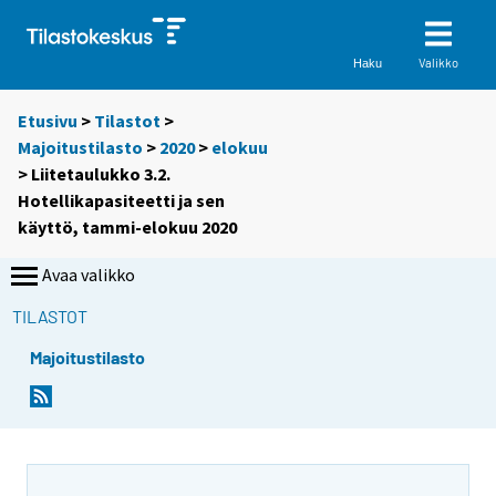
Valikko
Haku
Etusivu
>
Tilastot
>
Majoitustilasto
>
2020
>
elokuu
> Liitetaulukko 3.2.
Hotellikapasiteetti ja sen
käyttö, tammi-elokuu 2020
Avaa valikko
TILASTOT
Majoitustilasto