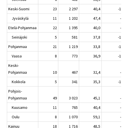
Keski-Suomi
23
2 297
40,4
-11,3
Jyväskylä
11
1 202
47,4
-9,7
Etelä-Pohjanmaa
22
1 395
40,0
-8,6
Seinäjoki
5
581
37,8
-11,6
Pohjanmaa
21
1 219
33,8
-13,9
Vaasa
8
773
36,9
-17,1
Keski-
Pohjanmaa
10
467
32,4
-8,0
Kokkola
5
341
35,3
-13,6
Pohjois-
Pohjanmaa
49
3 023
45,1
-9,2
Kuusamo
11
765
40,4
-8,9
Oulu
8
1 070
59,1
-6,9
Kainuu
18
1 716
48,5
-6,2