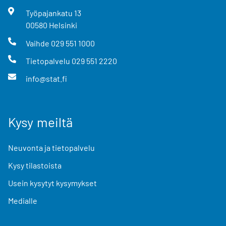
Työpajankatu
13
00580
Helsinki
Vaihde
029 551 1000
Tietopalvelu
029 551 2220
info@stat.fi
Kysy meiltä
Neuvonta ja tietopalvelu
Kysy tilastoista
Usein kysytyt kysymykset
Medialle