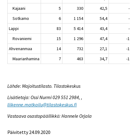
Kajaani
5
330
42,5
-4,9
Sotkamo
6
1 154
54,4
-7,3
Lappi
83
5 414
43,4
-5,7
Rovaniemi
15
1 296
47,4
-10,6
Ahvenanmaa
14
732
27,1
-17,6
Maarianhamina
7
463
34,7
-19,0
Lähde: Majoitustilasto. Tilastokeskus
Lisätietoja: Ossi Nurmi 029 551 2984, ,
liikenne.matkailu@tilastokeskus.fi
Vastaava osastopäällikkö: Hannele Orjala
Päivitetty 24.09.2020