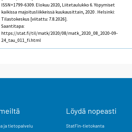
ISSN=1799-6309.
Elokuu
2020, Liitetaulukko 6. Yöpymiset
kaikissa majoitusliikkeissä kuukausittain, 2020 . Helsinki:
Tilastokeskus [viitattu: 7.8.2026].
Saantitapa:
https://stat.fi/til/matk/2020/08/matk_2020_08_2020-09-
24_tau_011_fi.html
meiltä
Löydä nopeasti
 ja tietopalvelu
StatFin-tietokanta