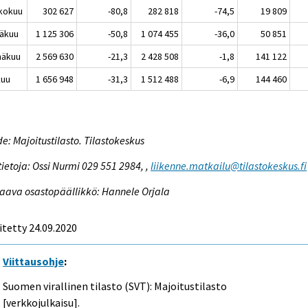
kokuu
302 627
-80,8
282 818
-74,5
19 809
äkuu
1 125 306
-50,8
1 074 455
-36,0
50 851
näkuu
2 569 630
-21,3
2 428 508
-1,8
141 122
kuu
1 656 948
-31,3
1 512 488
-6,9
144 460
e: Majoitustilasto. Tilastokeskus
tietoja: Ossi Nurmi 029 551 2984, ,
liikenne.matkailu@tilastokeskus.fi
aava osastopäällikkö: Hannele Orjala
itetty 24.09.2020
Viittausohje
:
Suomen virallinen tilasto (SVT): Majoitustilasto
[verkkojulkaisu].