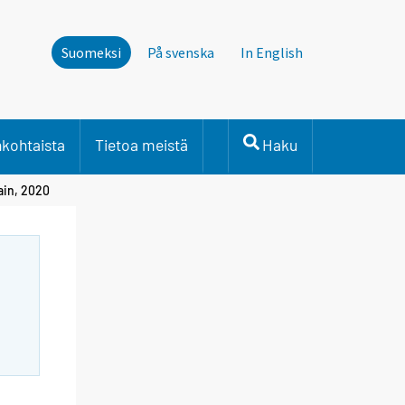
Suomeksi
På svenska
In English
nkohtaista
Tietoa meistä
Haku
ain, 2020