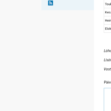
Tou
Kes
Hei
Elo
Lähd
Lisä
Vast
Päiv