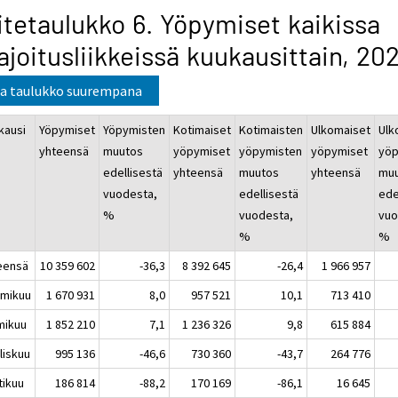
itetaulukko 6. Yöpymiset kaikissa
joitusliikkeissä kuukausittain, 20
a taulukko suurempana
kausi
Yöpymiset
Yöpymisten
Kotimaiset
Kotimaisten
Ulkomaiset
Ulk
yhteensä
muutos
yöpymiset
yöpymisten
yöpymiset
yöp
edellisestä
yhteensä
muutos
yhteensä
mu
vuodesta,
edellisestä
ede
%
vuodesta,
vuo
%
%
eensä
10 359 602
-36,3
8 392 645
-26,4
1 966 957
mikuu
1 670 931
8,0
957 521
10,1
713 410
mikuu
1 852 210
7,1
1 236 326
9,8
615 884
liskuu
995 136
-46,6
730 360
-43,7
264 776
tikuu
186 814
-88,2
170 169
-86,1
16 645