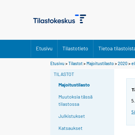
Etusivu
Tilastotieto
Tietoa tilastoist
Etusivu
>
Tilastot
>
Majoitustilasto
>
2020
>
e
TILASTOT
Majoitustilasto
T
Muutoksia tässä
5
tilastossa
S
Julkistukset
Katsaukset