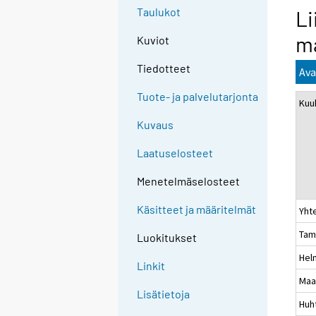
Taulukot
Li
ma
Kuviot
Tiedotteet
Ava
Tuote- ja palvelutarjonta
Kuu
Kuvaus
Laatuselosteet
Menetelmäselosteet
Käsitteet ja määritelmät
Yht
Tam
Luokitukset
Hel
Linkit
Maa
Lisätietoja
Huh