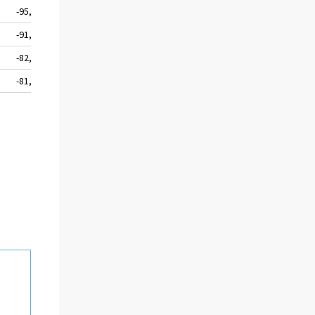
-95,7
-91,6
-82,2
-81,6