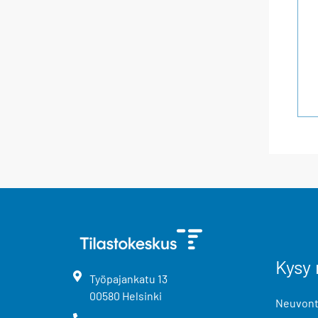
Kysy 
Työpajankatu
13
00580
Helsinki
Neuvonta