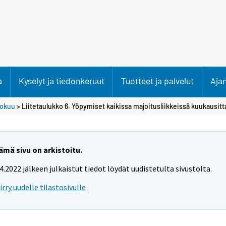
a
Kyselyt ja tiedonkeruut
Tuotteet ja palvelut
Aja
lokuu
> Liitetaulukko 6. Yöpymiset kaikissa majoitusliikkeissä kuukausitt
ämä sivu on arkistoitu.
.4.2022 jälkeen julkaistut tiedot löydät uudistetulta sivustolta.
iirry uudelle tilastosivulle