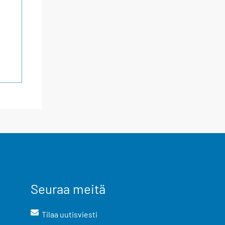
Seuraa meitä
Tilaa uutisviesti