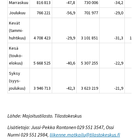
Marraskuu
816 813
-47,8
730 006
-34,2
86
Joulukuu
766 221
-56,9
701 977
-29,0
64
Kevät
(tammi-
huhtikuu)
4 708 423
-29,9
3 101 851
-31,3
1 60
Kesä
(touko-
elokuu)
5 668 525
-40,6
5 307 255
-22,9
361
Syksy
(syys-
joulukuu)
3 946 713
-42,3
3 623 219
-21,9
323
Lähde: Majoitustilasto. Tilastokeskus
Lisätietoja: Jussi-Pekka Rantanen 029 551 3547, Ossi
Nurmi 029 551 2984,
liikenne.matkailu@tilastokeskus.fi