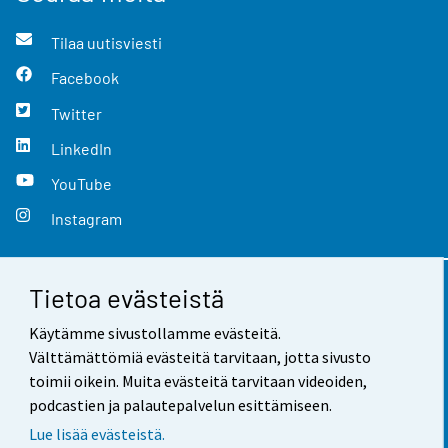
Tilaa uutisviesti
Facebook
Twitter
LinkedIn
YouTube
Instagram
Tietoa evästeistä
Yhteystiedot
Käytämme sivustollamme evästeitä.
Palaute
Välttämättömiä evästeitä tarvitaan, jotta sivusto
toimii oikein. Muita evästeitä tarvitaan videoiden,
Käyttöehdot
podcastien ja palautepalvelun esittämiseen.
Tietosuoja
Lue lisää evästeistä.