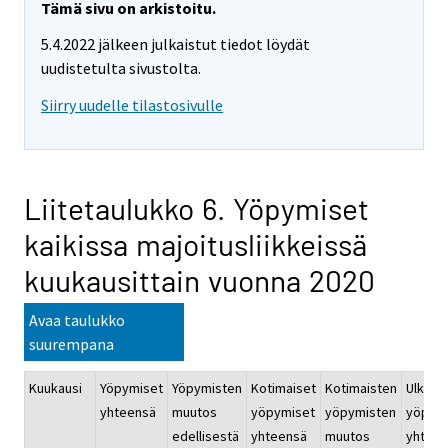
Tämä sivu on arkistoitu.
5.4.2022 jälkeen julkaistut tiedot löydät
uudistetulta sivustolta.
Siirry uudelle tilastosivulle
Liitetaulukko 6. Yöpymiset
kaikissa majoitusliikkeissä
kuukausittain vuonna 2020
Avaa taulukko
suurempana
Kuukausi
Yöpymiset
Yöpymisten
Kotimaiset
Kotimaisten
Ulkoma
yhteensä
muutos
yöpymiset
yöpymisten
yöpym
edellisestä
yhteensä
muutos
yhteen