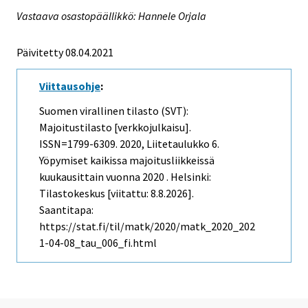
Vastaava osastopäällikkö: Hannele Orjala
Päivitetty 08.04.2021
Viittausohje
:
Suomen virallinen tilasto (SVT):
Majoitustilasto [verkkojulkaisu].
ISSN=1799-6309. 2020, Liitetaulukko 6.
Yöpymiset kaikissa majoitusliikkeissä
kuukausittain vuonna 2020 . Helsinki:
Tilastokeskus [viitattu: 8.8.2026].
Saantitapa:
https://stat.fi/til/matk/2020/matk_2020_202
1-04-08_tau_006_fi.html