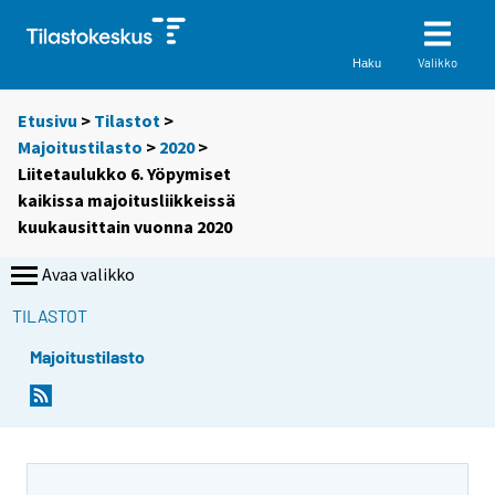
Valikko
Haku
Etusivu
>
Tilastot
>
Majoitustilasto
>
2020
>
Liitetaulukko 6. Yöpymiset
kaikissa majoitusliikkeissä
kuukausittain vuonna 2020
Avaa valikko
TILASTOT
Majoitustilasto