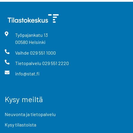
Työpajankatu
13
00580
Helsinki
Vaihde
029 551 1000
Tietopalvelu
029 551 2220
info@stat.fi
Kysy meiltä
Neuvonta ja tietopalvelu
Kysy tilastoista