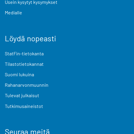
Usein kysytyt kysymykset
Medialle
Löydä nopeasti
StatFin-tietokanta
Tilastotietokannat
Suomi lukuina
Rahanarvonmuunnin
Tulevat julkaisut
Tutkimusaineistot
Seuraa meitä