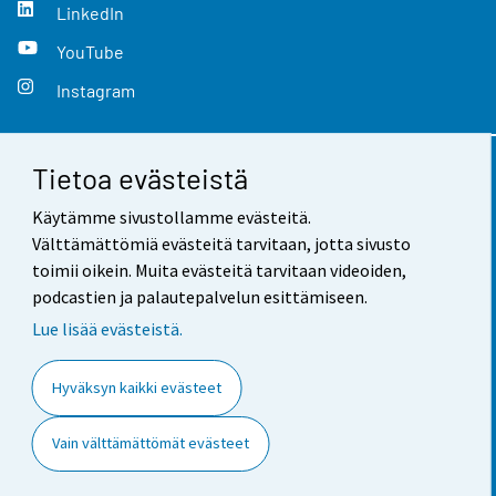
LinkedIn
YouTube
Instagram
Tietoa evästeistä
Yhteystiedot
Käytämme sivustollamme evästeitä.
Palaute
Välttämättömiä evästeitä tarvitaan, jotta sivusto
toimii oikein. Muita evästeitä tarvitaan videoiden,
Käyttöehdot
podcastien ja palautepalvelun esittämiseen.
Tietosuoja
Lue lisää evästeistä.
Saavutettavuus
Hyväksyn kaikki evästeet
Tietoa sivustosta
Vain välttämättömät evästeet
Evästeasetukset