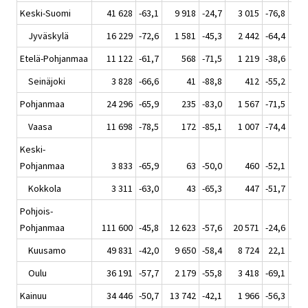
Keski-Suomi
41 628
-63,1
9 918
-24,7
3 015
-76,8
2
Jyväskylä
16 229
-72,6
1 581
-45,3
2 442
-64,4
1
Etelä-Pohjanmaa
11 122
-61,7
568
-71,5
1 219
-38,6
Seinäjoki
3 828
-66,6
41
-88,8
412
-55,2
Pohjanmaa
24 296
-65,9
235
-83,0
1 567
-71,5
Vaasa
11 698
-78,5
172
-85,1
1 007
-74,4
Keski-
Pohjanmaa
3 833
-65,9
63
-50,0
460
-52,1
Kokkola
3 311
-63,0
43
-65,3
447
-51,7
Pohjois-
Pohjanmaa
111 600
-45,8
12 623
-57,6
20 571
-24,6
2
Kuusamo
49 831
-42,0
9 650
-58,4
8 724
22,1
Oulu
36 191
-57,7
2 179
-55,8
3 418
-69,1
Kainuu
34 446
-50,7
13 742
-42,1
1 966
-56,3
2