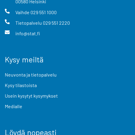
00580
Helsinki
Vaihde
029 551 1000
Tietopalvelu
029 551 2220
info@stat.fi
Kysy meiltä
Neuvonta ja tietopalvelu
Kysy tilastoista
Usein kysytyt kysymykset
Medialle
Löydä nopeasti