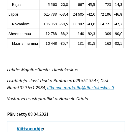
Kajaani
5 560
-20,8
667
-45,5
723
-14,3
Lappi
625 788
-53,4
24 605
-42,0
72 186
-46,8
106
Rovaniemi
185 359
-58,5
11 982
-43,6
14 721
-42,2
23
Ahvenanmaa
12 788
-88,2
140
-92,3
309
-90,0
Maarianhamina
10 449
-85,7
131
-91,9
162
-92,1
Lähde: Majoitustilasto. Tilastokeskus
Lisätietoja: Jussi-Pekka Rantanen 029 551 3547, Ossi
Nurmi 029 551 2984,
liikenne.matkailu@tilastokeskus.fi
Vastaava osastopäällikkö: Hannele Orjala
Päivitetty 08.04.2021
Viittausohje
: