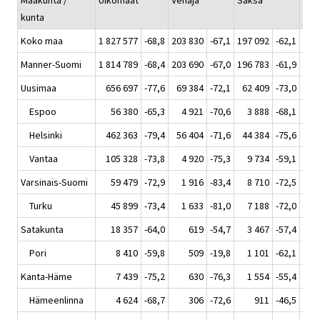
Maakunta /
Ulkomaat
Venäjä
Saksa
Ran
kunta
Koko maa
1 827 577
-68,8
203 830
-67,1
197 092
-62,1
142
Manner-Suomi
1 814 789
-68,4
203 690
-67,0
196 783
-61,9
142
Uusimaa
656 697
-77,6
69 384
-72,1
62 409
-73,0
20
Espoo
56 380
-65,3
4 921
-70,6
3 888
-68,1
1
Helsinki
462 363
-79,4
56 404
-71,6
44 384
-75,6
14
Vantaa
105 328
-73,8
4 920
-75,3
9 734
-59,1
3
Varsinais-Suomi
59 479
-72,9
1 916
-83,4
8 710
-72,5
1
Turku
45 899
-73,4
1 633
-81,0
7 188
-72,0
1
Satakunta
18 357
-64,0
619
-54,7
3 467
-57,4
1
Pori
8 410
-59,8
509
-19,8
1 101
-62,1
Kanta-Häme
7 439
-75,2
630
-76,3
1 554
-55,4
Hämeenlinna
4 624
-68,7
306
-72,6
911
-46,5