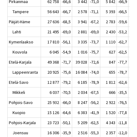
Pirkanmaa
62 758
-66,6
3 442
-71,0
5 842
-66,9
2
Tampere
56 643
-66,7
2 578
-71,1
5 393
-66,5
2
Päijät-Häme
27 636
-68,5
3 941
-67,2
2 783
-59,6
Lahti
21 495
-69,0
2 881
-69,0
2 430
-53,2
Kymenlaakso
17 810
-56,1
3 335
-73,7
1 110
-62,7
Kouvola
6 045
-54,9
1 016
-75,7
627
-62,5
Etelä-Karjala
49 368
-71,7
39 028
-72,6
847
-77,7
Lappeenranta
20 925
-75,6
16 084
-74,0
655
-78,7
Etelä-Savo
12 877
-79,2
6 185
-78,9
1 812
-62,6
Mikkeli
6 037
-70,5
2 034
-67,5
666
-35,5
Pohjois-Savo
25 932
-66,0
8 247
-56,2
2 922
-76,5
Kuopio
15 126
-64,6
6 383
-41,9
1 520
-77,8
Pohjois-Karjala
23 723
-50,1
5 209
-62,5
4 343
-11,8
Joensuu
16 306
-35,9
2 516
-55,3
2 357
-12,0