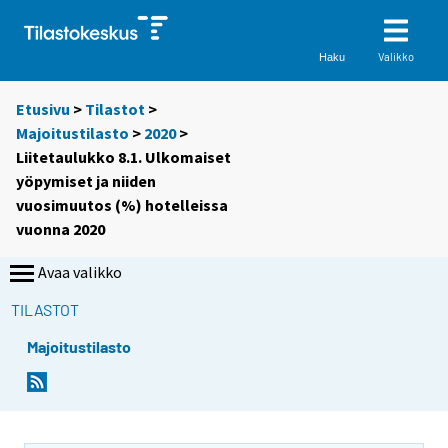
Valikko
Haku
Etusivu
>
Tilastot
>
Majoitustilasto
>
2020
>
Liitetaulukko 8.1. Ulkomaiset
yöpymiset ja niiden
vuosimuutos (%) hotelleissa
vuonna 2020
Avaa valikko
TILASTOT
Majoitustilasto