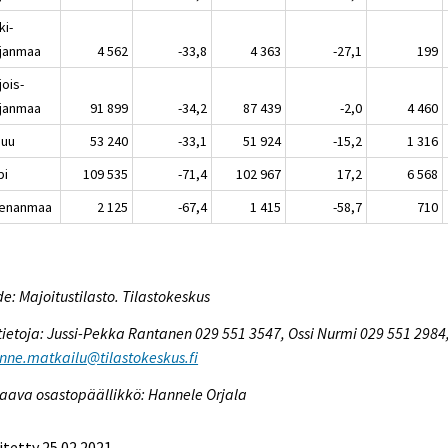
ki-
janmaa
4 562
-33,8
4 363
-27,1
199
jois-
janmaa
91 899
-34,2
87 439
-2,0
4 460
nuu
53 240
-33,1
51 924
-15,2
1 316
pi
109 535
-71,4
102 967
17,2
6 568
enanmaa
2 125
-67,4
1 415
-58,7
710
e: Majoitustilasto. Tilastokeskus
tietoja: Jussi-Pekka Rantanen 029 551 3547, Ossi Nurmi 029 551 2984
enne.matkailu@tilastokeskus.fi
aava osastopäällikkö: Hannele Orjala
itetty 25.02.2021