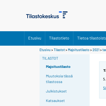
Etusivu
Tilastotieto
Tietoa tilastoist
Etusivu
>
Tilastot
>
Majoitustilasto
>
2021
>
t
TILASTOT
Majoitustilasto
T
Muutoksia tässä
5
tilastossa
S
Julkistukset
Katsaukset