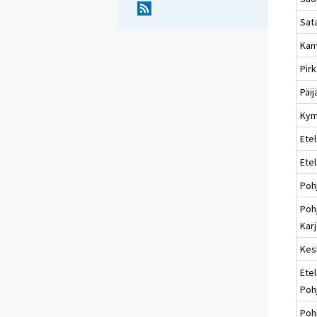
Sat
Kan
Pir
Päi
Kym
Etel
Ete
Poh
Poh
Karj
Kes
Etel
Poh
Poh