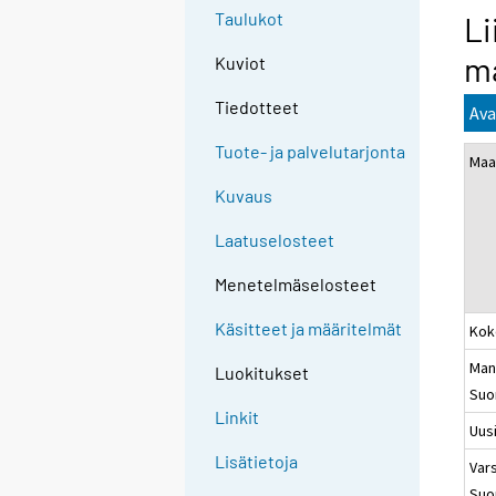
Taulukot
Li
ma
Kuviot
Tiedotteet
Ava
Tuote- ja palvelutarjonta
Maa
Kuvaus
Laatuselosteet
Menetelmäselosteet
Käsitteet ja määritelmät
Kok
Man
Luokitukset
Suo
Linkit
Uus
Lisätietoja
Vars
Suo