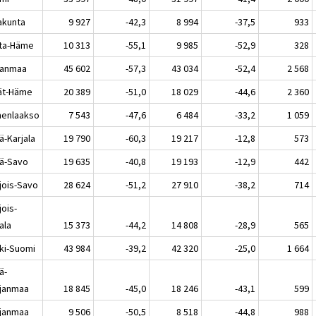
akunta
9 927
-42,3
8 994
-37,5
933
ta-Häme
10 313
-55,1
9 985
-52,9
328
kanmaa
45 602
-57,3
43 034
-52,4
2 568
jät-Häme
20 389
-51,0
18 029
-44,6
2 360
enlaakso
7 543
-47,6
6 484
-33,2
1 059
ä-Karjala
19 790
-60,3
19 217
-12,8
573
lä-Savo
19 635
-40,8
19 193
-12,9
442
jois-Savo
28 624
-51,2
27 910
-38,2
714
jois-
ala
15 373
-44,2
14 808
-28,9
565
ki-Suomi
43 984
-39,2
42 320
-25,0
1 664
ä-
janmaa
18 845
-45,0
18 246
-43,1
599
janmaa
9 506
-50,5
8 518
-44,8
988