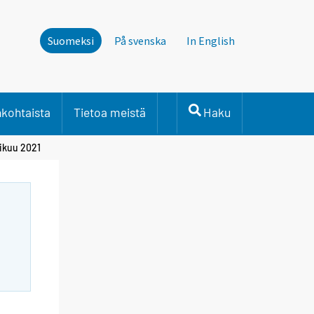
Suomeksi
På svenska
In English
nkohtaista
Tietoa meistä
Haku
mikuu 2021