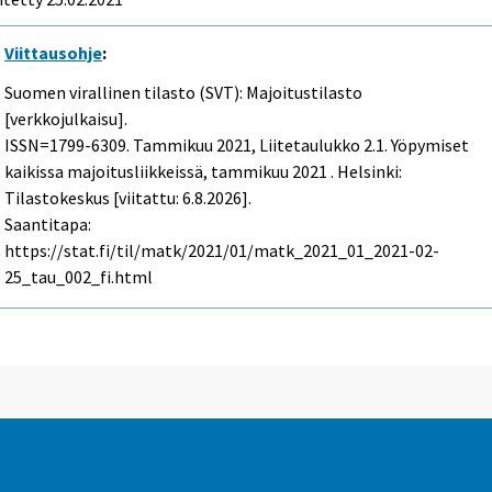
Viittausohje
:
Suomen virallinen tilasto (SVT): Majoitustilasto
[verkkojulkaisu].
ISSN=1799-6309.
Tammikuu
2021, Liitetaulukko 2.1. Yöpymiset
kaikissa majoitusliikkeissä, tammikuu 2021 . Helsinki:
Tilastokeskus [viitattu: 6.8.2026].
Saantitapa:
https://stat.fi/til/matk/2021/01/matk_2021_01_2021-02-
25_tau_002_fi.html