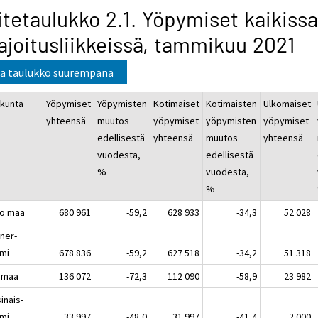
itetaulukko 2.1. Yöpymiset kaikissa
joitusliikkeissä, tammikuu 2021
a taulukko suurempana
kunta
Yöpymiset
Yöpymisten
Kotimaiset
Kotimaisten
Ulkomaiset
yhteensä
muutos
yöpymiset
yöpymisten
yöpymiset
edellisestä
yhteensä
muutos
yhteensä
vuodesta,
edellisestä
%
vuodesta,
%
o maa
680 961
-59,2
628 933
-34,3
52 028
ner-
mi
678 836
-59,2
627 518
-34,2
51 318
imaa
136 072
-72,3
112 090
-58,9
23 982
inais-
mi
33 997
-48,0
31 997
-41,4
2 000