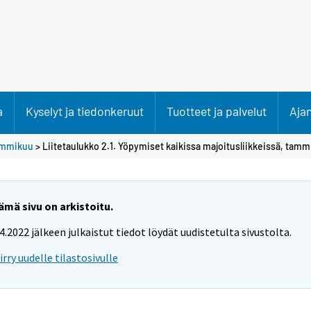
a
Kyselyt ja tiedonkeruut
Tuotteet ja palvelut
Aja
ammikuu
> Liitetaulukko 2.1. Yöpymiset kaikissa majoitusliikkeissä, tam
ämä sivu on arkistoitu.
.4.2022 jälkeen julkaistut tiedot löydät uudistetulta sivustolta.
iirry uudelle tilastosivulle