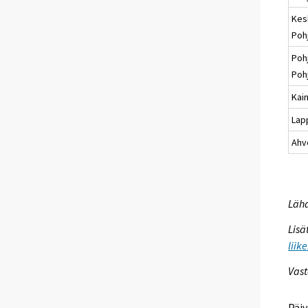
Kes
Poh
Poh
Poh
Kai
Lap
Ahv
Lähd
Lisä
liik
Vast
Päiv