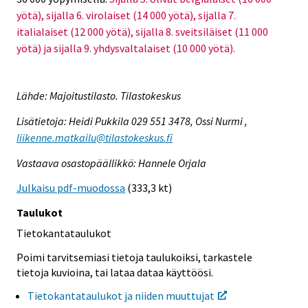
yötä), sijalla 6. virolaiset (14 000 yötä), sijalla 7.
italialaiset (12 000 yötä), sijalla 8. sveitsiläiset (11 000
yötä) ja sijalla 9. yhdysvaltalaiset (10 000 yötä).
Lähde: Majoitustilasto. Tilastokeskus
Lisätietoja: Heidi Pukkila 029 551 3478, Ossi Nurmi ,
liikenne.matkailu@tilastokeskus.fi
Vastaava osastopäällikkö: Hannele Orjala
Julkaisu pdf-muodossa
(333,3 kt)
Taulukot
Tietokantataulukot
Poimi tarvitsemiasi tietoja taulukoiksi, tarkastele
tietoja kuvioina, tai lataa dataa käyttöösi.
Tietokantataulukot ja niiden muuttujat