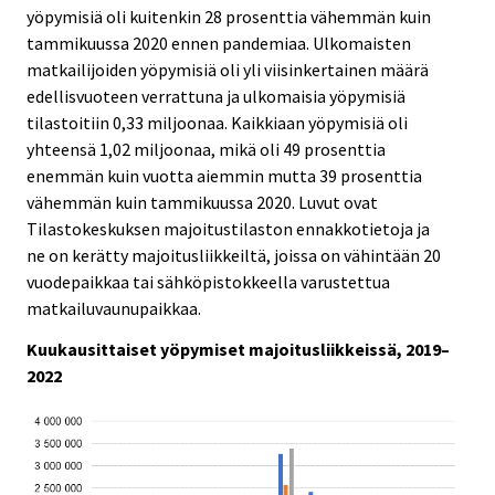
yöpymisiä oli kuitenkin 28 prosenttia vähemmän kuin
.
.
tammikuussa 2020 ennen pandemiaa. Ulkomaisten
matkailijoiden yöpymisiä oli yli viisinkertainen määrä
edellisvuoteen verrattuna ja ulkomaisia yöpymisiä
tilastoitiin 0,33 miljoonaa. Kaikkiaan yöpymisiä oli
yhteensä 1,02 miljoonaa, mikä oli 49 prosenttia
enemmän kuin vuotta aiemmin mutta 39 prosenttia
vähemmän kuin tammikuussa 2020. Luvut ovat
Tilastokeskuksen majoitustilaston ennakkotietoja ja
ne on kerätty majoitusliikkeiltä, joissa on vähintään 20
vuodepaikkaa tai sähköpistokkeella varustettua
matkailuvaunupaikkaa.
Kuukausittaiset yöpymiset majoitusliikkeissä, 2019–
2022