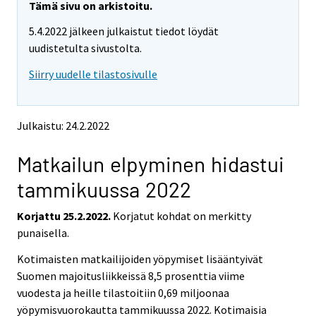
e
e
Tämä sivu on arkistoitu.
m
m
5.4.2022 jälkeen julkaistut tiedot löydät
o
o
v
v
uudistetulta sivustolta.
i
i
Siirry uudelle tilastosivulle
n
n
g
g
t
t
o
o
Julkaistu: 24.2.2022
a
a
n
n
Matkailun elpyminen hidastui
o
o
t
t
tammikuussa 2022
h
h
e
e
Korjattu 25.2.2022.
Korjatut kohdat on merkitty
r
r
s
s
punaisella.
e
e
Kotimaisten matkailijoiden yöpymiset lisääntyivät
r
r
v
v
Suomen majoitusliikkeissä 8,5 prosenttia viime
i
i
vuodesta ja heille tilastoitiin 0,69 miljoonaa
c
c
yöpymisvuorokautta tammikuussa 2022. Kotimaisia
e
e