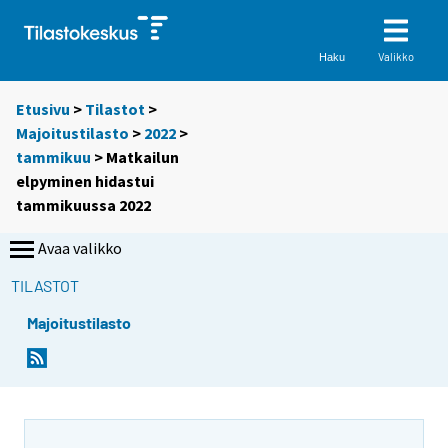
Valikko
Haku
Etusivu
>
Tilastot
>
Majoitustilasto
>
2022
>
tammikuu
> Matkailun
elpyminen hidastui
tammikuussa 2022
Avaa valikko
TILASTOT
Majoitustilasto
Y
Y
o
o
u
u
a
a
r
r