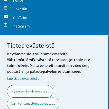
Twitter
LinkedIn
YouTube
Instagram
Tietoa evästeistä
Yhteystiedot
Käytämme sivustollamme evästeitä.
Palaute
Välttämättömiä evästeitä tarvitaan, jotta sivusto
toimii oikein. Muita evästeitä tarvitaan videoiden,
Käyttöehdot
podcastien ja palautepalvelun esittämiseen.
Tietosuoja
Lue lisää evästeistä.
Saavutettavuus
Hyväksyn kaikki evästeet
Tietoa sivustosta
Vain välttämättömät evästeet
Evästeasetukset