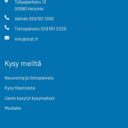
Työpajankatu
13
00580
Helsinki
Vaihde
029 551 1000
Tietopalvelu
029 551 2220
info@stat.fi
Kysy meiltä
Neuvonta ja tietopalvelu
Kysy tilastoista
Usein kysytyt kysymykset
Medialle