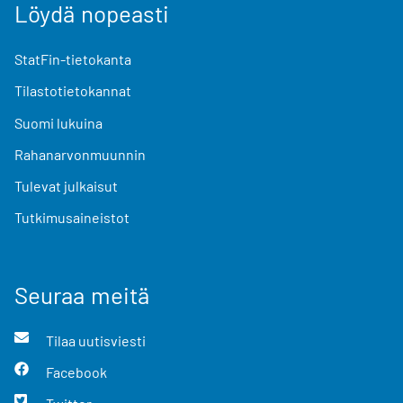
Löydä nopeasti
StatFin-tietokanta
Tilastotietokannat
Suomi lukuina
Rahanarvonmuunnin
Tulevat julkaisut
Tutkimusaineistot
Seuraa meitä
Tilaa uutisviesti
Facebook