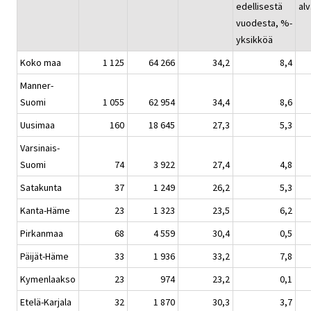
edellisestä
alv
vuodesta, %-
yksikköä
Koko maa
1 125
64 266
34,2
8,4
Manner-
Suomi
1 055
62 954
34,4
8,6
Uusimaa
160
18 645
27,3
5,3
Varsinais-
Suomi
74
3 922
27,4
4,8
Satakunta
37
1 249
26,2
5,3
Kanta-Häme
23
1 323
23,5
6,2
Pirkanmaa
68
4 559
30,4
0,5
Päijät-Häme
33
1 936
33,2
7,8
Kymenlaakso
23
974
23,2
0,1
Etelä-Karjala
32
1 870
30,3
3,7