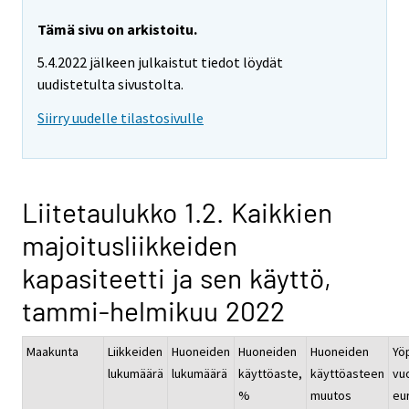
Tämä sivu on arkistoitu.
5.4.2022 jälkeen julkaistut tiedot löydät
uudistetulta sivustolta.
Siirry uudelle tilastosivulle
Liitetaulukko 1.2. Kaikkien
majoitusliikkeiden
kapasiteetti ja sen käyttö,
tammi-helmikuu 2022
Maakunta
Liikkeiden
Huoneiden
Huoneiden
Huoneiden
Yö
lukumäärä
lukumäärä
käyttöaste,
käyttöasteen
vu
%
muutos
eur