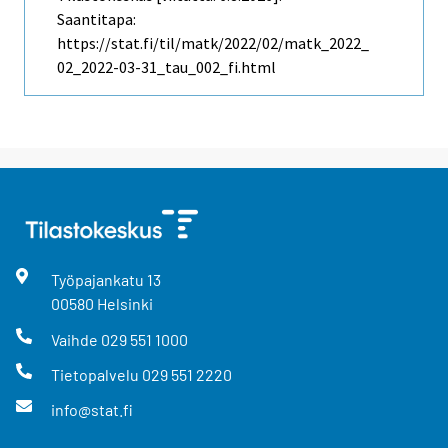
Saantitapa:
https://stat.fi/til/matk/2022/02/matk_2022_
02_2022-03-31_tau_002_fi.html
Työpajankatu
13
00580
Helsinki
Vaihde
029 551 1000
Tietopalvelu
029 551 2220
info@stat.fi