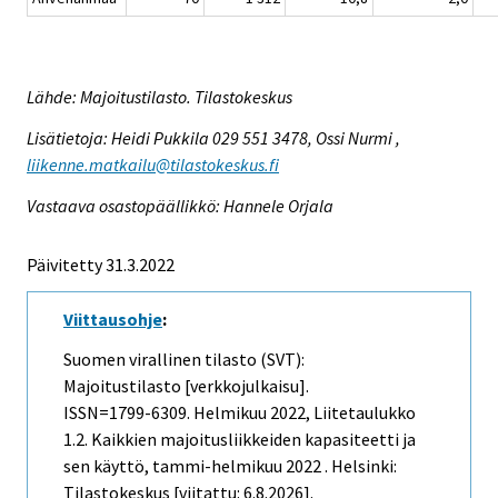
Lähde: Majoitustilasto. Tilastokeskus
Lisätietoja: Heidi Pukkila 029 551 3478, Ossi Nurmi ,
liikenne.matkailu@tilastokeskus.fi
Vastaava osastopäällikkö: Hannele Orjala
Päivitetty 31.3.2022
Viittausohje
:
Suomen virallinen tilasto (SVT):
Majoitustilasto [verkkojulkaisu].
ISSN=1799-6309.
Helmikuu
2022, Liitetaulukko
1.2. Kaikkien majoitusliikkeiden kapasiteetti ja
sen käyttö, tammi-helmikuu 2022 . Helsinki:
Tilastokeskus [viitattu: 6.8.2026].