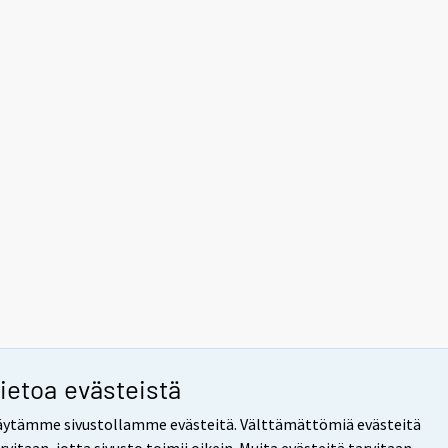
ietoa evästeistä
ytämme sivustollamme evästeitä. Välttämättömiä evästeitä
rvitaan, jotta sivusto toimii oikein. Muita evästeitä tarvitaan