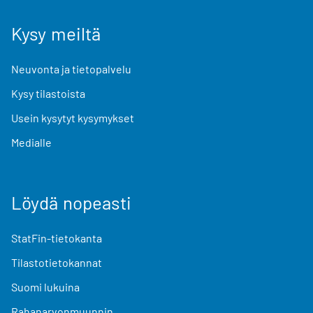
Kysy meiltä
Neuvonta ja tietopalvelu
Kysy tilastoista
Usein kysytyt kysymykset
Medialle
Löydä nopeasti
StatFin-tietokanta
Tilastotietokannat
Suomi lukuina
Rahanarvonmuunnin