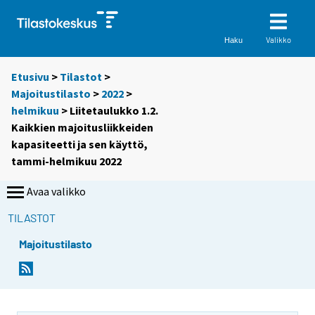
Valikko
Haku
Etusivu
>
Tilastot
>
Majoitustilasto
>
2022
>
helmikuu
> Liitetaulukko 1.2.
Kaikkien majoitusliikkeiden
kapasiteetti ja sen käyttö,
tammi-helmikuu 2022
Avaa valikko
TILASTOT
Majoitustilasto