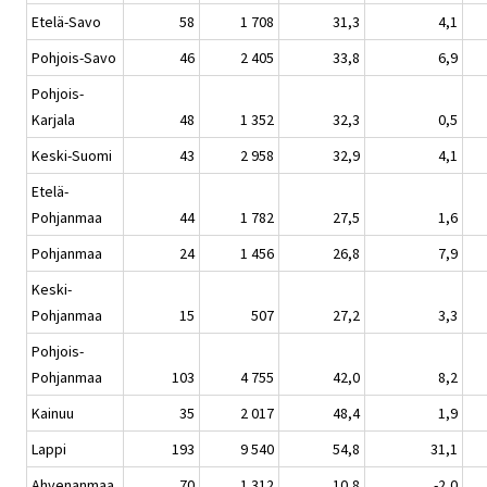
Etelä-Savo
58
1 708
31,3
4,1
Pohjois-Savo
46
2 405
33,8
6,9
Pohjois-
Karjala
48
1 352
32,3
0,5
Keski-Suomi
43
2 958
32,9
4,1
Etelä-
Pohjanmaa
44
1 782
27,5
1,6
Pohjanmaa
24
1 456
26,8
7,9
Keski-
Pohjanmaa
15
507
27,2
3,3
Pohjois-
Pohjanmaa
103
4 755
42,0
8,2
Kainuu
35
2 017
48,4
1,9
Lappi
193
9 540
54,8
31,1
Ahvenanmaa
70
1 312
10,8
-2,0