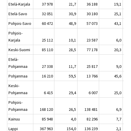
Etelä-Karjala
37 978
21,7
36 188
19,1
Etelä-Savo
32 051
30,9
30 180
25,1
Pohjois-Savo
60 472
48,9
57 073
43,1
Pohjois-
Karjala
25 112
10,1
23 587
6,0
Keski-Suomi
85 110
28,5
77 178
20,3
Etelä-
Pohjanmaa
27 338
11,7
25 817
9,0
Pohjanmaa
16 210
59,5
13 766
45,6
Keski-
Pohjanmaa
6 415
29,4
6 007
25,0
Pohjois-
Pohjanmaa
168 120
26,5
138 481
6,9
Kainuu
85 948
4,0
82 296
7,7
Lappi
367 963
154,0
136 239
2,1