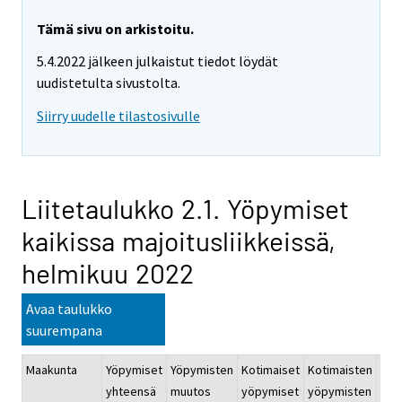
Tämä sivu on arkistoitu.
5.4.2022 jälkeen julkaistut tiedot löydät
uudistetulta sivustolta.
Siirry uudelle tilastosivulle
Liitetaulukko 2.1. Yöpymiset
kaikissa majoitusliikkeissä,
helmikuu 2022
Avaa taulukko
suurempana
Maakunta
Yöpymiset
Yöpymisten
Kotimaiset
Kotimaisten
Ulk
yhteensä
muutos
yöpymiset
yöpymisten
yöp