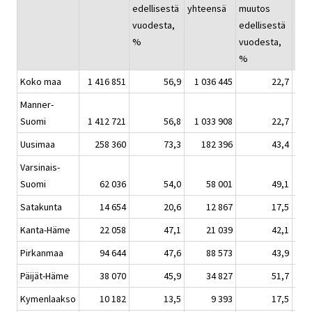
edellisestä
yhteensä
muutos
yht
vuodesta,
edellisestä
%
vuodesta,
%
Koko maa
1 416 851
56,9
1 036 445
22,7
Manner-
Suomi
1 412 721
56,8
1 033 908
22,7
Uusimaa
258 360
73,3
182 396
43,4
Varsinais-
Suomi
62 036
54,0
58 001
49,1
Satakunta
14 654
20,6
12 867
17,5
Kanta-Häme
22 058
47,1
21 039
42,1
Pirkanmaa
94 644
47,6
88 573
43,9
Päijät-Häme
38 070
45,9
34 827
51,7
Kymenlaakso
10 182
13,5
9 393
17,5