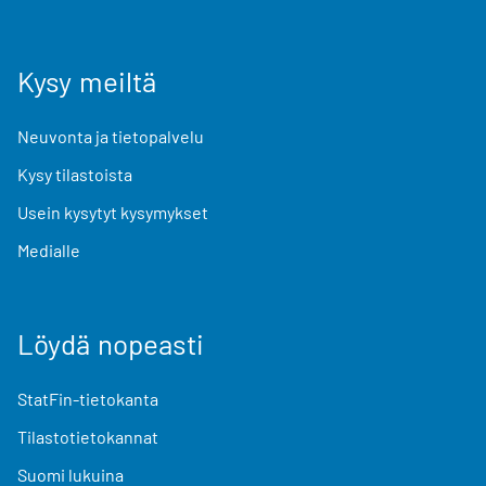
Kysy meiltä
Neuvonta ja tietopalvelu
Kysy tilastoista
Usein kysytyt kysymykset
Medialle
Löydä nopeasti
StatFin-tietokanta
Tilastotietokannat
Suomi lukuina