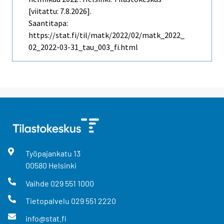
[viitattu: 7.8.2026].
Saantitapa:
https://stat.fi/til/matk/2022/02/matk_2022_
02_2022-03-31_tau_003_fi.html
Työpajankatu
13
00580
Helsinki
Vaihde
029 551 1000
Tietopalvelu
029 551 2220
info@stat.fi