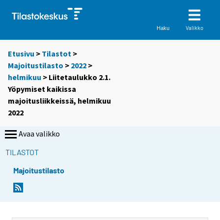
Valikko
Haku
Etusivu
>
Tilastot
>
Majoitustilasto
>
2022
>
helmikuu
> Liitetaulukko 2.1.
Yöpymiset kaikissa
majoitusliikkeissä, helmikuu
2022
Avaa valikko
TILASTOT
Majoitustilasto