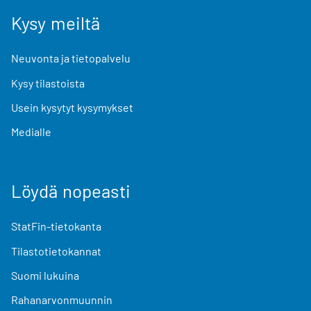
Kysy meiltä
Neuvonta ja tietopalvelu
Kysy tilastoista
Usein kysytyt kysymykset
Medialle
Löydä nopeasti
StatFin-tietokanta
Tilastotietokannat
Suomi lukuina
Rahanarvonmuunnin