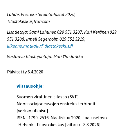
Lähde: Ensirekisteröintitilastot 2020,
Tilastokeskus,Traficom
Lisätietoja: Sami Lahtinen 029 551 3207, Kari Keränen 029
551 3208, Irmeli Segerholm 029 551 3219,
liikenne.matkailu@tilastokeskus.fi
Vastaava tilastojohtaja: Mari Ylä-Jarkko
Päivitetty 6.4.2020
Viittausohje
:
Suomen virallinen tilasto (SVT):
Moottoriajoneuvojen ensirekisteröinnit
[verkkojulkaisu].
ISSN=1799-2516.
Maaliskuu
2020, Laatuseloste
. Helsinki: Tilastokeskus [viitattu: 8.8.2026].