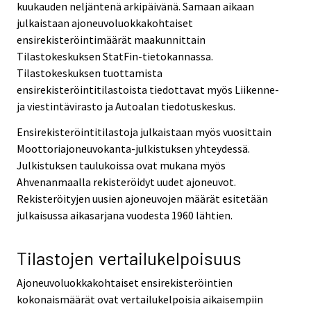
kuukauden neljäntenä arkipäivänä. Samaan aikaan
julkaistaan ajoneuvoluokkakohtaiset
ensirekisteröintimäärät maakunnittain
Tilastokeskuksen StatFin-tietokannassa.
Tilastokeskuksen tuottamista
ensirekisteröintitilastoista tiedottavat myös Liikenne-
ja viestintävirasto ja Autoalan tiedotuskeskus.
Ensirekisteröintitilastoja julkaistaan myös vuosittain
Moottoriajoneuvokanta-julkistuksen yhteydessä.
Julkistuksen taulukoissa ovat mukana myös
Ahvenanmaalla rekisteröidyt uudet ajoneuvot.
Rekisteröityjen uusien ajoneuvojen määrät esitetään
julkaisussa aikasarjana vuodesta 1960 lähtien.
Tilastojen vertailukelpoisuus
Ajoneuvoluokkakohtaiset ensirekisteröintien
kokonaismäärät ovat vertailukelpoisia aikaisempiin