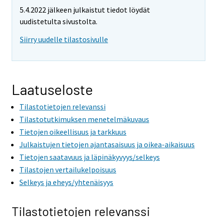
5.4.2022 jälkeen julkaistut tiedot löydät
uudistetulta sivustolta.
Siirry uudelle tilastosivulle
Laatuseloste
Tilastotietojen relevanssi
Tilastotutkimuksen menetelmäkuvaus
Tietojen oikeellisuus ja tarkkuus
Julkaistujen tietojen ajantasaisuus ja oikea-aikaisuus
Tietojen saatavuus ja läpinäkyvyys/selkeys
Tilastojen vertailukelpoisuus
Selkeys ja eheys/yhtenäisyys
Tilastotietojen relevanssi