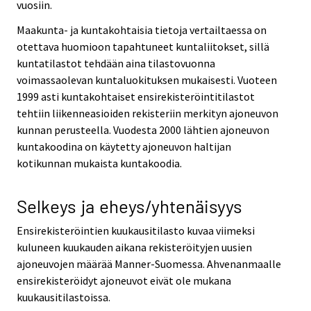
vuosiin.
Maakunta- ja kuntakohtaisia tietoja vertailtaessa on
otettava huomioon tapahtuneet kuntaliitokset, sillä
kuntatilastot tehdään aina tilastovuonna
voimassaolevan kuntaluokituksen mukaisesti. Vuoteen
1999 asti kuntakohtaiset ensirekisteröintitilastot
tehtiin liikenneasioiden rekisteriin merkityn ajoneuvon
kunnan perusteella. Vuodesta 2000 lähtien ajoneuvon
kuntakoodina on käytetty ajoneuvon haltijan
kotikunnan mukaista kuntakoodia.
Selkeys ja eheys/yhtenäisyys
Ensirekisteröintien kuukausitilasto kuvaa viimeksi
kuluneen kuukauden aikana rekisteröityjen uusien
ajoneuvojen määrää Manner-Suomessa. Ahvenanmaalle
ensirekisteröidyt ajoneuvot eivät ole mukana
kuukausitilastoissa.