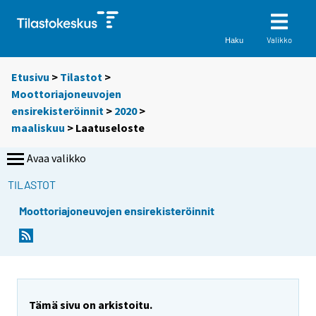
Valikko
Haku
Etusivu
>
Tilastot
>
Moottoriajoneuvojen
ensirekisteröinnit
>
2020
>
maaliskuu
> Laatuseloste
Avaa valikko
TILASTOT
Moottoriajoneuvojen ensirekisteröinnit
Tämä sivu on arkistoitu.