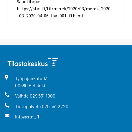
Saantitapa:
https://stat.fi/til/merek/2020/03/merek_2020
_03_2020-04-06_laa_001_fi.html
Työpajankatu
13
00580
Helsinki
Vaihde
029 551 1000
Tietopalvelu
029 551 2220
info@stat.fi