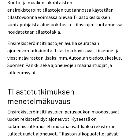
Kunta- ja maakuntakohtaisten
ensirekisteröintitilastojen tuotannossa käytetään
tilastovuonna voimassa olevaa Tilastokeskuksen
kuntapohjaista alueluokitusta. Tilastojen tuotannossa
noudatetaan tilastolakia.
Ensirekisteröintitilastojen avulla seurataan
ajoneuvomarkkinoita. Tilastoja käyttävät Liikenne- ja
viestintäviraston lisäksi mm. Autoalan tiedotuskeskus,
Suomen Pankki sekä ajoneuvojen maahantuojat ja
jälleenmyyjät.
Tilastotutkimuksen
menetelmäkuvaus
Ensirekisteröintitilastojen perusjoukon muodostavat
uudet rekisteröidyt ajoneuvot. Kyseessä on
kokonaistutkimus eli mukana ovat kaikki rekisteriin
tulleet uudet ajoneuvot. Tilaston ulkopuolelle jäävät