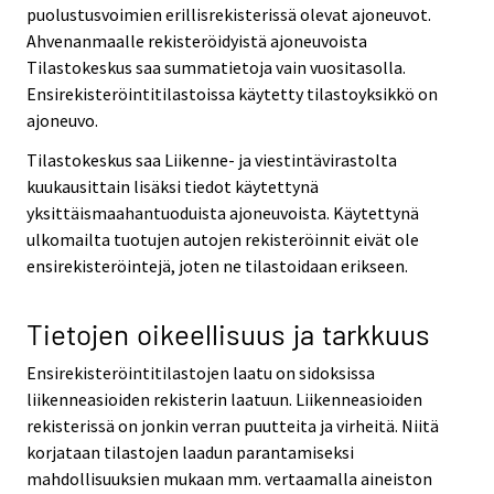
puolustusvoimien erillisrekisterissä olevat ajoneuvot.
Ahvenanmaalle rekisteröidyistä ajoneuvoista
Tilastokeskus saa summatietoja vain vuositasolla.
Ensirekisteröintitilastoissa käytetty tilastoyksikkö on
ajoneuvo.
Tilastokeskus saa Liikenne- ja viestintävirastolta
kuukausittain lisäksi tiedot käytettynä
yksittäismaahantuoduista ajoneuvoista. Käytettynä
ulkomailta tuotujen autojen rekisteröinnit eivät ole
ensirekisteröintejä, joten ne tilastoidaan erikseen.
Tietojen oikeellisuus ja tarkkuus
Ensirekisteröintitilastojen laatu on sidoksissa
liikenneasioiden rekisterin laatuun. Liikenneasioiden
rekisterissä on jonkin verran puutteita ja virheitä. Niitä
korjataan tilastojen laadun parantamiseksi
mahdollisuuksien mukaan mm. vertaamalla aineiston