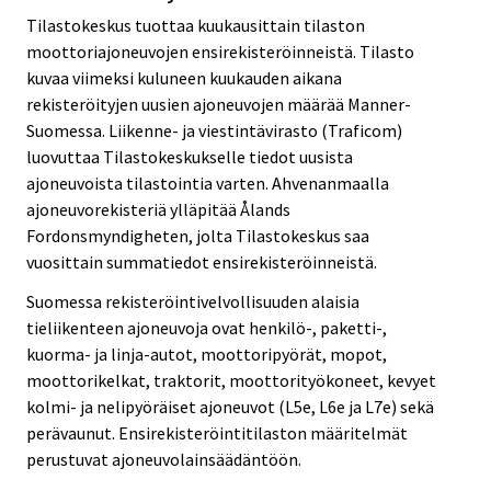
Tilastokeskus tuottaa kuukausittain tilaston
moottoriajoneuvojen ensirekisteröinneistä. Tilasto
kuvaa viimeksi kuluneen kuukauden aikana
rekisteröityjen uusien ajoneuvojen määrää Manner-
Suomessa. Liikenne- ja viestintävirasto (Traficom)
luovuttaa Tilastokeskukselle tiedot uusista
ajoneuvoista tilastointia varten. Ahvenanmaalla
ajoneuvorekisteriä ylläpitää Ålands
Fordonsmyndigheten, jolta Tilastokeskus saa
vuosittain summatiedot ensirekisteröinneistä.
Suomessa rekisteröintivelvollisuuden alaisia
tieliikenteen ajoneuvoja ovat henkilö-, paketti-,
kuorma- ja linja-autot, moottoripyörät, mopot,
moottorikelkat, traktorit, moottorityökoneet, kevyet
kolmi- ja nelipyöräiset ajoneuvot (L5e, L6e ja L7e) sekä
perävaunut. Ensirekisteröintitilaston määritelmät
perustuvat ajoneuvolainsäädäntöön.