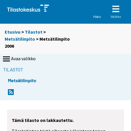
Valikko
Haku
Etusivu
>
Tilastot
>
Metsätilinpito
> Metsätilinpito
2006
Avaa valikko
TILASTOT
Metsätilinpito
Tämä tilasto on lakkautettu.