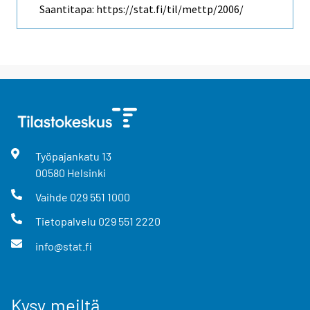
Saantitapa: https://stat.fi/til/mettp/2006/
Työpajankatu
13
00580
Helsinki
Vaihde
029 551 1000
Tietopalvelu
029 551 2220
info@stat.fi
Kysy meiltä