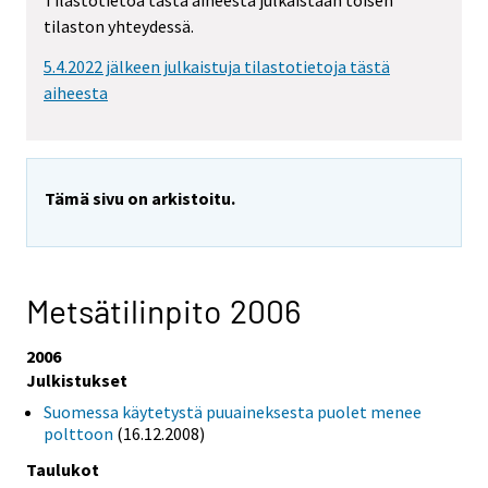
Tilastotietoa tästä aiheesta julkaistaan toisen
tilaston yhteydessä.
5.4.2022 jälkeen julkaistuja tilastotietoja tästä
aiheesta
Tämä sivu on arkistoitu.
Metsätilinpito 2006
2006
Julkistukset
Suomessa käytetystä puuaineksesta puolet menee
polttoon
(16.12.2008)
Taulukot