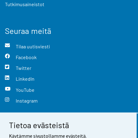
Tutkimusaineistot
Seuraa meitä
Tilaa uutisviesti
Facebook
Twitter
LinkedIn
YouTube
Instagram
Tietoa evästeistä
Yhteystiedot
Käytämme sivustollamme evästeitä.