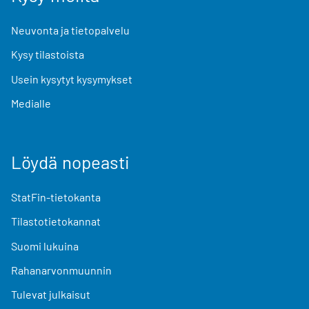
Neuvonta ja tietopalvelu
Kysy tilastoista
Usein kysytyt kysymykset
Medialle
Löydä nopeasti
StatFin-tietokanta
Tilastotietokannat
Suomi lukuina
Rahanarvonmuunnin
Tulevat julkaisut