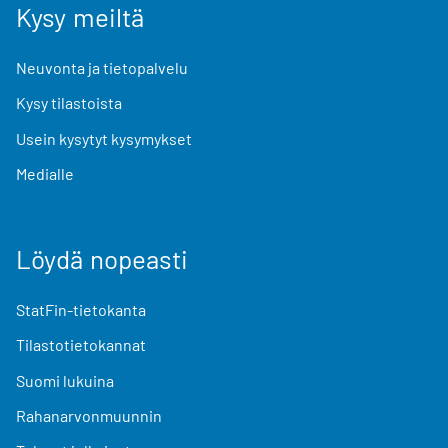
Kysy meiltä
Neuvonta ja tietopalvelu
Kysy tilastoista
Usein kysytyt kysymykset
Medialle
Löydä nopeasti
StatFin-tietokanta
Tilastotietokannat
Suomi lukuina
Rahanarvonmuunnin