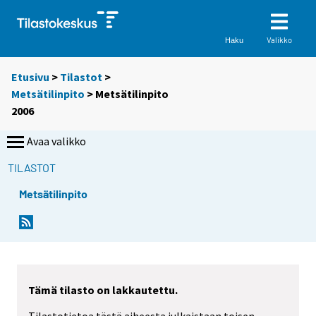
Valikko
Haku
Etusivu
>
Tilastot
>
Metsätilinpito
> Metsätilinpito
2006
Avaa valikko
TILASTOT
Metsätilinpito
Tämä tilasto on lakkautettu.