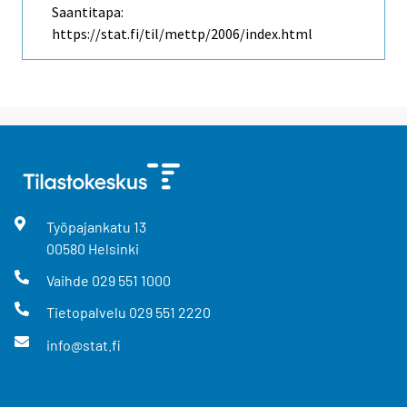
Saantitapa:
https://stat.fi/til/mettp/2006/index.html
Työpajankatu
13
00580
Helsinki
Vaihde
029 551 1000
Tietopalvelu
029 551 2220
info@stat.fi