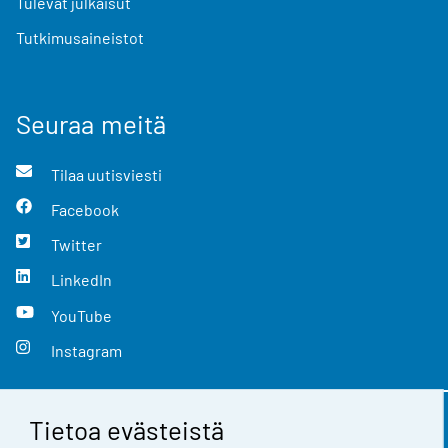
Tulevat julkaisut
Tutkimusaineistot
Seuraa meitä
Tilaa uutisviesti
Facebook
Twitter
LinkedIn
YouTube
Instagram
Tietoa evästeistä
Yhteystiedot