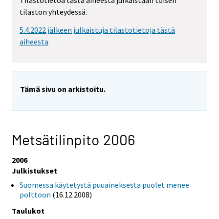
Tilastotietoa tästä aiheesta julkaistaan toisen
tilaston yhteydessä.
5.4.2022 jälkeen julkaistuja tilastotietoja tästä
aiheesta
Tämä sivu on arkistoitu.
Metsätilinpito 2006
2006
Julkistukset
Suomessa käytetystä puuaineksesta puolet menee
polttoon
(16.12.2008)
Taulukot