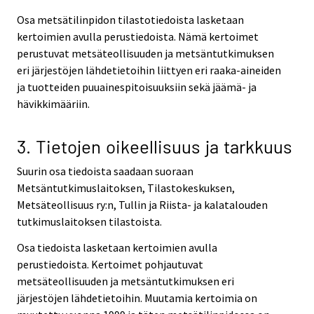
Osa metsätilinpidon tilastotiedoista lasketaan
kertoimien avulla perustiedoista. Nämä kertoimet
perustuvat metsäteollisuuden ja metsäntutkimuksen
eri järjestöjen lähdetietoihin liittyen eri raaka-aineiden
ja tuotteiden puuainespitoisuuksiin sekä jäämä- ja
hävikkimääriin.
3. Tietojen oikeellisuus ja tarkkuus
Suurin osa tiedoista saadaan suoraan
Metsäntutkimuslaitoksen, Tilastokeskuksen,
Metsäteollisuus ry:n, Tullin ja Riista- ja kalatalouden
tutkimuslaitoksen tilastoista.
Osa tiedoista lasketaan kertoimien avulla
perustiedoista. Kertoimet pohjautuvat
metsäteollisuuden ja metsäntutkimuksen eri
järjestöjen lähdetietoihin. Muutamia kertoimia on