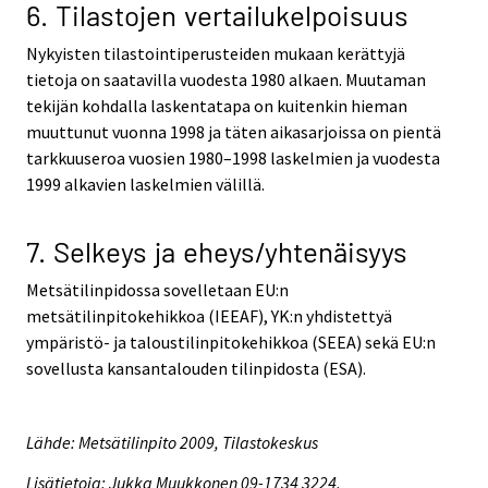
6. Tilastojen vertailukelpoisuus
Nykyisten tilastointiperusteiden mukaan kerättyjä
tietoja on saatavilla vuodesta 1980 alkaen. Muutaman
tekijän kohdalla laskentatapa on kuitenkin hieman
muuttunut vuonna 1998 ja täten aikasarjoissa on pientä
tarkkuuseroa vuosien 1980–1998 laskelmien ja vuodesta
1999 alkavien laskelmien välillä.
7. Selkeys ja eheys/yhtenäisyys
Metsätilinpidossa sovelletaan EU:n
metsätilinpitokehikkoa (IEEAF), YK:n yhdistettyä
ympäristö- ja taloustilinpitokehikkoa (SEEA) sekä EU:n
sovellusta kansantalouden tilinpidosta (ESA).
Lähde: Metsätilinpito 2009, Tilastokeskus
Lisätietoja: Jukka Muukkonen 09-1734 3224,