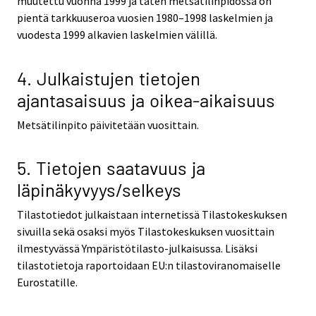
muutettu vuonna 1999 ja täten metsätilinpidossa on
pientä tarkkuuseroa vuosien 1980–1998 laskelmien ja
vuodesta 1999 alkavien laskelmien välillä.
4. Julkaistujen tietojen
ajantasaisuus ja oikea-aikaisuus
Metsätilinpito päivitetään vuosittain.
5. Tietojen saatavuus ja
läpinäkyvyys/selkeys
Tilastotiedot julkaistaan internetissä Tilastokeskuksen
sivuilla sekä osaksi myös Tilastokeskuksen vuosittain
ilmestyvässä Ympäristötilasto-julkaisussa. Lisäksi
tilastotietoja raportoidaan EU:n tilastoviranomaiselle
Eurostatille.