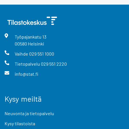
Työpajankatu
13
00580
Helsinki
Vaihde
029 551 1000
Tietopalvelu
029 551 2220
info@stat.fi
Kysy meiltä
Neuvonta ja tietopalvelu
Kysy tilastoista