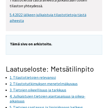
Tilastotietoa tästä aiheesta julkaistaan toisen
tilaston yhteydessä.
5.4.2022 jälkeen julkaistuja tilastotietoja tästä
aiheesta
Tämä sivu on arkistoitu.
Laatuseloste: Metsätilinpito
1. Tilastotietojen relevanssi
2. Tilastotutkimuksen menetelmäkuvaus
3. Tietojen oikeellisuus ja tarkkuus
4. Julkaistujen tietojen ajantasaisuus ja oikea-
aikaisuus
5. Tietojen saatavuus ja läpinäkyvyys/selkeys