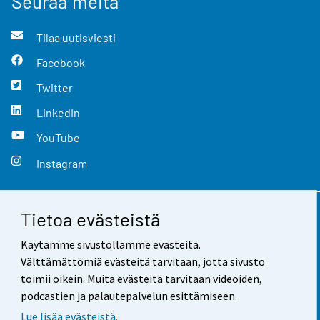
Seuraa meitä
Tilaa uutisviesti
Facebook
Twitter
LinkedIn
YouTube
Instagram
Tietoa evästeistä
Yhteystiedot
Käytämme sivustollamme evästeitä.
Palaute
Välttämättömiä evästeitä tarvitaan, jotta sivusto
toimii oikein. Muita evästeitä tarvitaan videoiden,
Käyttöehdot
podcastien ja palautepalvelun esittämiseen.
Tietosuoja
Lue lisää evästeistä.