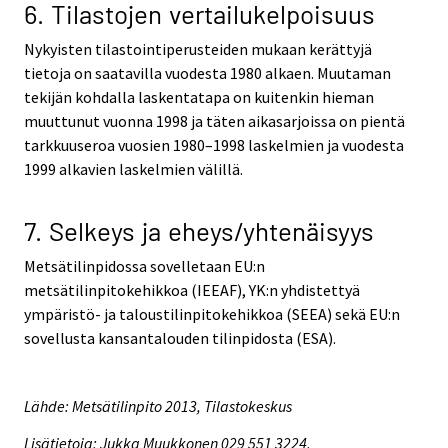
6. Tilastojen vertailukelpoisuus
Nykyisten tilastointiperusteiden mukaan kerättyjä
tietoja on saatavilla vuodesta 1980 alkaen. Muutaman
tekijän kohdalla laskentatapa on kuitenkin hieman
muuttunut vuonna 1998 ja täten aikasarjoissa on pientä
tarkkuuseroa vuosien 1980–1998 laskelmien ja vuodesta
1999 alkavien laskelmien välillä.
7. Selkeys ja eheys/yhtenäisyys
Metsätilinpidossa sovelletaan EU:n
metsätilinpitokehikkoa (IEEAF), YK:n yhdistettyä
ympäristö- ja taloustilinpitokehikkoa (SEEA) sekä EU:n
sovellusta kansantalouden tilinpidosta (ESA).
Lähde: Metsätilinpito 2013, Tilastokeskus
Lisätietoja: Jukka Muukkonen 029 551 3224,