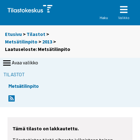
Valikko
Haku
Etusivu
>
Tilastot
>
Metsätilinpito
>
2013
>
Laatuseloste: Metsätilinpito
Avaa valikko
TILASTOT
Metsätilinpito
Tämä tilasto on lakkautettu.