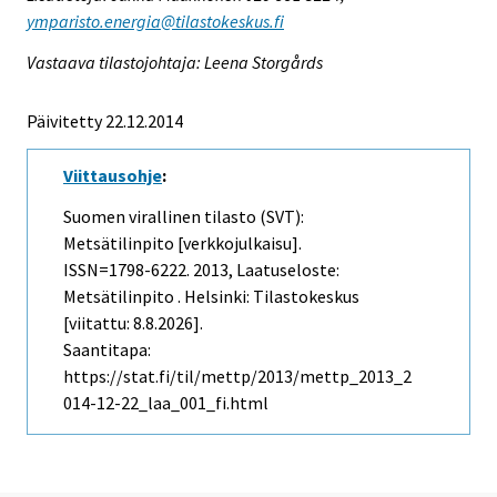
ymparisto.energia@tilastokeskus.fi
Vastaava tilastojohtaja: Leena Storgårds
Päivitetty 22.12.2014
Viittausohje
:
Suomen virallinen tilasto (SVT):
Metsätilinpito [verkkojulkaisu].
ISSN=1798-6222. 2013, Laatuseloste:
Metsätilinpito . Helsinki: Tilastokeskus
[viitattu: 8.8.2026].
Saantitapa:
https://stat.fi/til/mettp/2013/mettp_2013_2
014-12-22_laa_001_fi.html