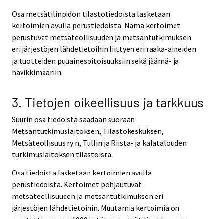
Osa metsätilinpidon tilastotiedoista lasketaan
kertoimien avulla perustiedoista. Nämä kertoimet
perustuvat metsäteollisuuden ja metsäntutkimuksen
eri järjestöjen lähdetietoihin liittyen eri raaka-aineiden
ja tuotteiden puuainespitoisuuksiin sekä jäämä- ja
hävikkimääriin.
3. Tietojen oikeellisuus ja tarkkuus
Suurin osa tiedoista saadaan suoraan
Metsäntutkimuslaitoksen, Tilastokeskuksen,
Metsäteollisuus ry:n, Tullin ja Riista- ja kalatalouden
tutkimuslaitoksen tilastoista.
Osa tiedoista lasketaan kertoimien avulla
perustiedoista. Kertoimet pohjautuvat
metsäteollisuuden ja metsäntutkimuksen eri
järjestöjen lähdetietoihin. Muutamia kertoimia on