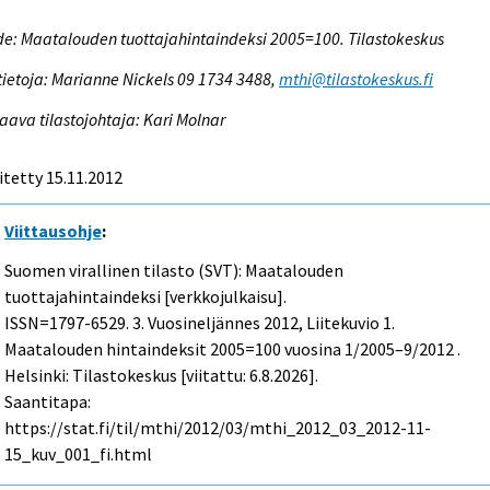
e: Maatalouden tuottajahintaindeksi 2005=100. Tilastokeskus
tietoja: Marianne Nickels 09 1734 3488,
mthi@tilastokeskus.fi
aava tilastojohtaja: Kari Molnar
itetty 15.11.2012
Viittausohje
:
Suomen virallinen tilasto (SVT): Maatalouden
tuottajahintaindeksi [verkkojulkaisu].
ISSN=1797-6529.
3. Vuosineljännes
2012, Liitekuvio 1.
Maatalouden hintaindeksit 2005=100 vuosina 1/2005–9/2012 .
Helsinki: Tilastokeskus [viitattu: 6.8.2026].
Saantitapa:
https://stat.fi/til/mthi/2012/03/mthi_2012_03_2012-11-
15_kuv_001_fi.html