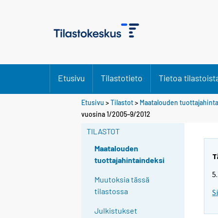
Etusivu
Tilastotieto
Tietoa tilastoist
Etusivu
>
Tilastot
>
Maatalouden tuottajahint
vuosina 1/2005–9/2012
TILASTOT
Maatalouden
T
tuottajahintaindeksi
5
Muutoksia tässä
tilastossa
S
Julkistukset