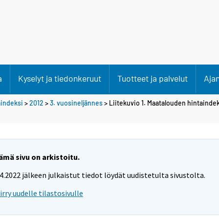
a
Kyselyt ja tiedonkeruut
Tuotteet ja palvelut
Aja
aindeksi
>
2012
>
3. vuosineljännes
> Liitekuvio 1. Maatalouden hintainde
ämä sivu on arkistoitu.
.4.2022 jälkeen julkaistut tiedot löydät uudistetulta sivustolta.
iirry uudelle tilastosivulle