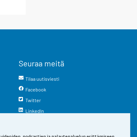
Seuraa meitä
Tilaa uutisviesti
Facebook
Twitter
LinkedIn
YouTube
Instagram
 videoiden, podcastien ja palautepalvelun esittämiseen.