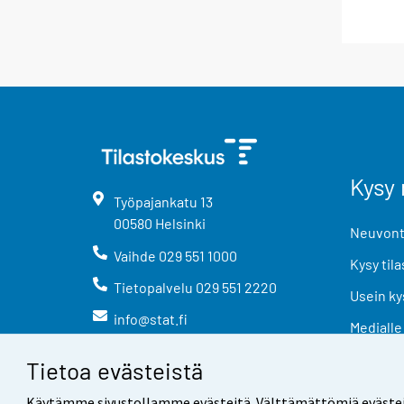
Kysy 
Työpajankatu
13
00580
Helsinki
Neuvonta
Vaihde
029 551 1000
Kysy tila
Tietopalvelu
029 551 2220
Usein ky
info@stat.fi
Medialle
Tietoa evästeistä
Käytämme sivustollamme evästeitä. Välttämättömiä evästeitä t