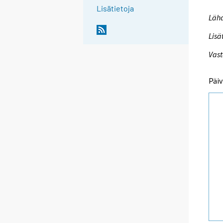
Lisätietoja
Lähd
Lisä
Vast
Päiv