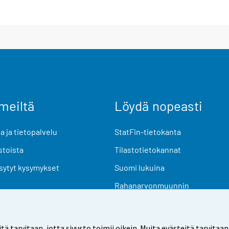
meiltä
Löydä nopeasti
 ja tietopalvelu
StatFin-tietokanta
stoista
Tilastotietokannat
sytyt kysymykset
Suomi lukuina
Rahanarvonmuunnin
Tulevat julkaisut
Tutkimusaineistot
arvitaan, jotta sivusto toimii oikein. Muita evästeitä tarvitaan