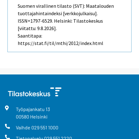
Suomen virallinen tilasto (SVT): Maatalouden
tuottajahintaindeksi [verkkojulkaisu].
ISSN=1797-6529. Helsinki: Tilastokeskus
[viitattu: 9.8.2026].
Saantitapa:
https://stat.fi/til/mthi/2012/index.html
Työpajankatu
13
00580
Helsinki
Vaihde
029 551 1000
Tietopalvelu
029 551 2220