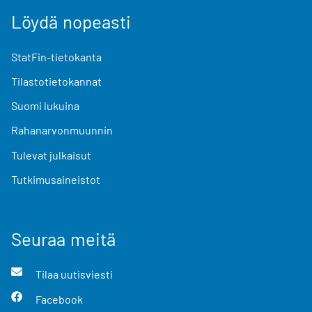
Löydä nopeasti
StatFin-tietokanta
Tilastotietokannat
Suomi lukuina
Rahanarvonmuunnin
Tulevat julkaisut
Tutkimusaineistot
Seuraa meitä
Tilaa uutisviesti
Facebook