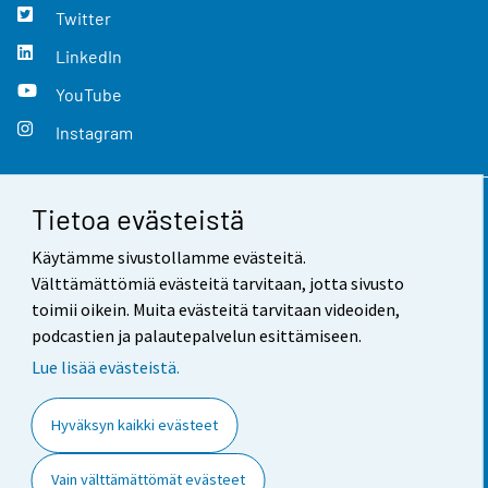
Twitter
LinkedIn
YouTube
Instagram
Tietoa evästeistä
Yhteystiedot
Käytämme sivustollamme evästeitä.
Palaute
Välttämättömiä evästeitä tarvitaan, jotta sivusto
toimii oikein. Muita evästeitä tarvitaan videoiden,
Käyttöehdot
podcastien ja palautepalvelun esittämiseen.
Tietosuoja
Lue lisää evästeistä.
Saavutettavuus
Hyväksyn kaikki evästeet
Tietoa sivustosta
Vain välttämättömät evästeet
Evästeasetukset