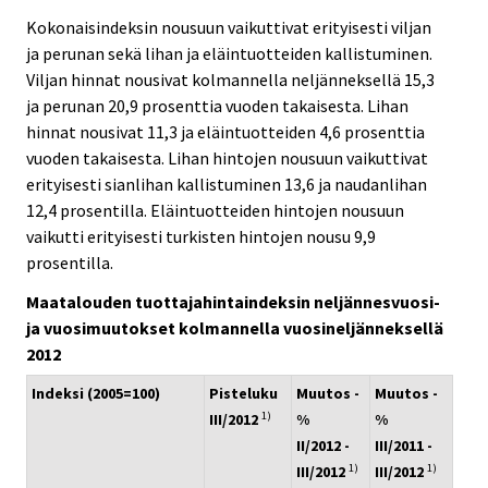
Kokonaisindeksin nousuun vaikuttivat erityisesti viljan
ja perunan sekä lihan ja eläintuotteiden kallistuminen.
Viljan hinnat nousivat kolmannella neljänneksellä 15,3
ja perunan 20,9 prosenttia vuoden takaisesta. Lihan
hinnat nousivat 11,3 ja eläintuotteiden 4,6 prosenttia
vuoden takaisesta. Lihan hintojen nousuun vaikuttivat
erityisesti sianlihan kallistuminen 13,6 ja naudanlihan
12,4 prosentilla. Eläintuotteiden hintojen nousuun
vaikutti erityisesti turkisten hintojen nousu 9,9
prosentilla.
Maatalouden tuottajahintaindeksin neljännesvuosi-
ja vuosimuutokset kolmannella vuosineljänneksellä
2012
Indeksi (2005=100)
Pisteluku
Muutos -
Muutos -
1)
III/2012
%
%
II/2012 -
III/2011 -
1)
1)
III/2012
III/2012