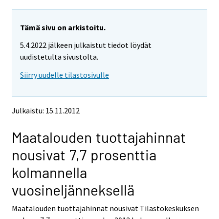
a
a
r
r
e
e
Tämä sivu on arkistoitu.
m
m
5.4.2022 jälkeen julkaistut tiedot löydät
o
o
v
v
uudistetulta sivustolta.
i
i
Siirry uudelle tilastosivulle
n
n
g
g
t
t
o
o
Julkaistu: 15.11.2012
a
a
n
n
Maatalouden tuottajahinnat
o
o
t
t
nousivat 7,7 prosenttia
h
h
e
e
kolmannella
r
r
s
s
vuosineljänneksellä
e
e
r
r
Maatalouden tuottajahinnat nousivat Tilastokeskuksen
v
v