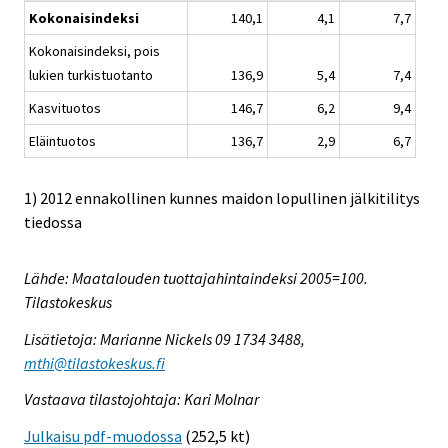
Kokonaisindeksi
140,1
4,1
7,7
Kokonaisindeksi, pois
lukien turkistuotanto
136,9
5,4
7,4
Kasvituotos
146,7
6,2
9,4
Eläintuotos
136,7
2,9
6,7
1) 2012 ennakollinen kunnes maidon lopullinen jälkitilitys
tiedossa
Lähde: Maatalouden tuottajahintaindeksi 2005=100.
Tilastokeskus
Lisätietoja: Marianne Nickels 09 1734 3488,
mthi@tilastokeskus.fi
Vastaava tilastojohtaja: Kari Molnar
Julkaisu pdf-muodossa
(252,5 kt)