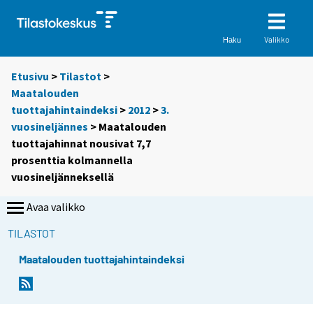
Valikko
Haku
Etusivu
>
Tilastot
>
Maatalouden
tuottajahintaindeksi
>
2012
>
3.
vuosineljännes
> Maatalouden
tuottajahinnat nousivat 7,7
prosenttia kolmannella
vuosineljänneksellä
Avaa valikko
TILASTOT
Maatalouden tuottajahintaindeksi
Y
Y
o
o
u
u