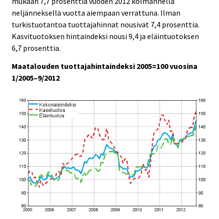
mukaan 7,7 prosenttia vuoden 2012 kolmannella
i
i
neljänneksellä vuotta aiempaan verrattuna. Ilman
c
c
e
e
turkistuotantoa tuottajahinnat nousivat 7,4 prosenttia.
.
.
Kasvituotoksen hintaindeksi nousi 9,4 ja eläintuotoksen
6,7 prosenttia.
Maatalouden tuottajahintaindeksi 2005=100 vuosina
1/2005–9/2012