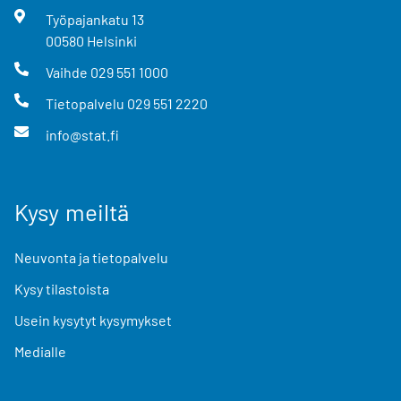
Työpajankatu
13
00580
Helsinki
Vaihde
029 551 1000
Tietopalvelu
029 551 2220
info@stat.fi
Kysy meiltä
Neuvonta ja tietopalvelu
Kysy tilastoista
Usein kysytyt kysymykset
Medialle